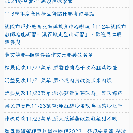
2024冬令營-卓越領袖探索營
113學年度全國學生舞蹈比賽實施要點
桃園市戶外教育及海洋教育中心辦理「112年桃園市
教師增能研習－溪百縱走登山研習」，歡迎同仁踴
躍參與
藝文競賽~拒絕毒品作文比賽獲獎名單
松晟更改11/23菜單:原醬香蘭花干改為韭菜炒蛋
沅益更改11/21菜單:原小瓜肉片改為玉米肉燥
沅益更改11/23菜單:原香菇黃豆芽改為韭菜天婦羅
裕民田更改11/23菜單:原紅絲炒蛋改為韭菜炒豆干
津味更改11/23菜單:原大瓜鮮菇改為韭菜甜不辣
聖母醫護管理專科學校辦理2023「發現安農溪-秘境