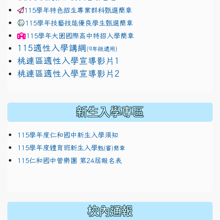
115學年特色招生專業群科甄選簡章
115學年技藝技能優良學生甄選簡章
115學年
大園國際高中
特招入學簡章
115適性入學講綱
(9年級適用)
link to https://docs.google.com/presentation/
桃連區適性入學宣導影片1
link to https://docs.google.com/presentation/
114適性入學講綱
1111
桃連區適性入學宣導影片2
(
新生入學專區
115學年度仁和國中新生入學須知
115學年度體育班新生入學
甄(審)簡章
115仁和國中管樂團 第24屆報名表
校內通報