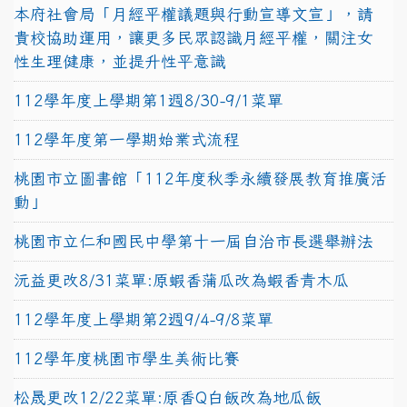
本府社會局「月經平權議題與行動宣導文宣」，請
貴校協助運用，讓更多民眾認識月經平權，關注女
性生理健康，並提升性平意識
112學年度上學期第1週8/30-9/1菜單
112學年度第一學期始業式流程
桃園市立圖書館「112年度秋季永續發展教育推廣活
動」
桃園市立仁和國民中學第十一屆自治市長選舉辦法
沅益更改8/31菜單:原蝦香蒲瓜改為蝦香青木瓜
112學年度上學期第2週9/4-9/8菜單
112學年度桃園市學生美術比賽
松晟更改12/22菜單:原香Q白飯改為地瓜飯