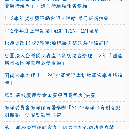
變裝行走秀」，請同學踴躍報名參加
112學年度校慶運動會照片連結-畢冊廠商拍攝
112學年度上學期第14週11/27-12/1菜單
松晟更改11/27菜單:原脆薯肉絲改為什錦花椰
財團法人台灣優良農產品發展協會辦理112年「國產
豬肉校園佈置與教學活動」
開南大學辦理「112航空產業淨零排放產官學高峰論
壇」
第51屆校慶運動會田賽項目賽程表(決賽)
海洋委員會海洋保育署舉辦「2023海洋保育創意戲
劇競賽」決賽暨頒獎典禮
第51屆校慶暨運動會九年級男生組鉛球決賽成績