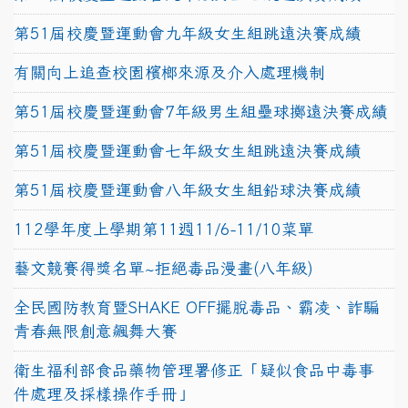
第51屆校慶暨運動會九年級女生組跳遠決賽成績
有關向上追查校園檳榔來源及介入處理機制
第51屆校慶暨運動會7年級男生組壘球擲遠決賽成績
第51屆校慶暨運動會七年級女生組跳遠決賽成績
第51屆校慶暨運動會八年級女生組鉛球決賽成績
112學年度上學期第11週11/6-11/10菜單
藝文競賽得獎名單~拒絕毒品漫畫(八年級)
全民國防教育暨SHAKE OFF擺脫毒品、霸凌、詐騙
青春無限創意飆舞大賽
衛生福利部食品藥物管理署修正「疑似食品中毒事
件處理及採樣操作手冊」