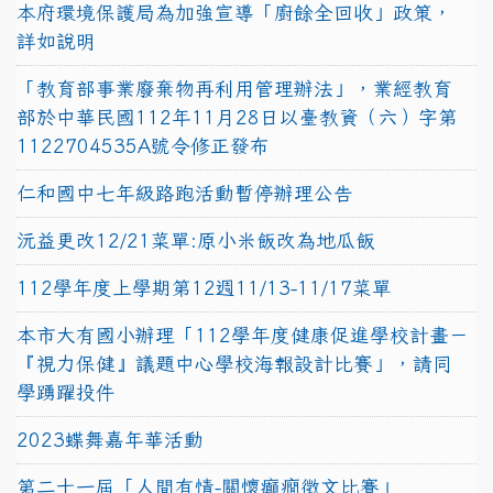
本府環境保護局為加強宣導「廚餘全回收」政策，
詳如說明
「教育部事業廢棄物再利用管理辦法」，業經教育
部於中華民國112年11月28日以臺教資（六）字第
1122704535A號令修正發布
仁和國中七年級路跑活動暫停辦理公告
沅益更改12/21菜單:原小米飯改為地瓜飯
112學年度上學期第12週11/13-11/17菜單
本市大有國小辦理「112學年度健康促進學校計畫－
『視力保健』議題中心學校海報設計比賽」，請同
學踴躍投件
2023蝶舞嘉年華活動
第二十一屆「人間有情-關懷癲癇徵文比賽」