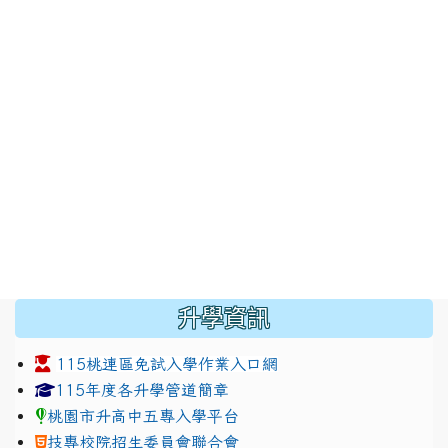
:::
升學資訊
115桃連區免試入學作業入口網
link to https://www.jhjhs.tyc.edu.tw/modules/tadnew
link to http://tyc.entry.ed
link to http://tyc.entry.ed
115年度各升學管道簡章
桃園市升高中五專入學平台
技專校院招生委員會聯合會