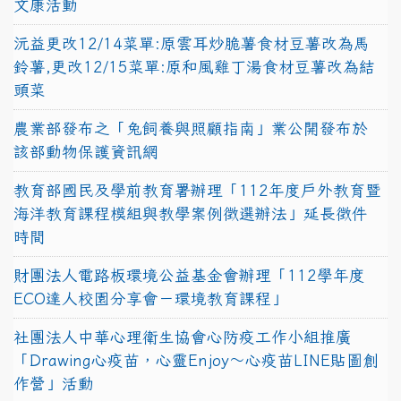
文康活動
沅益更改12/14菜單:原雲耳炒脆薯食材豆薯改為馬
鈴薯,更改12/15菜單:原和風雞丁湯食材豆薯改為結
頭菜
農業部發布之「兔飼養與照顧指南」業公開發布於
該部動物保護資訊網
教育部國民及學前教育署辦理「112年度戶外教育暨
海洋教育課程模組與教學案例徵選辦法」延長徵件
時間
財團法人電路板環境公益基金會辦理「112學年度
ECO達人校園分享會－環境教育課程」
社團法人中華心理衛生協會心防疫工作小組推廣
「Drawing心疫苗，心靈Enjoy〜心疫苗LINE貼圖創
作營」活動