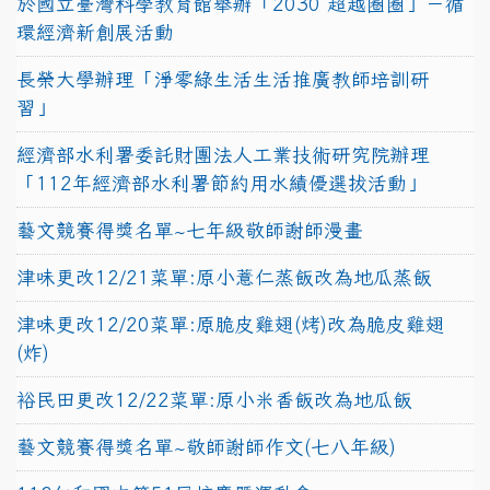
於國立臺灣科學教育館舉辦「2030 超越圈圈」－循
環經濟新創展活動
長榮大學辦理「淨零綠生活生活推廣教師培訓研
習」
經濟部水利署委託財團法人工業技術研究院辦理
「112年經濟部水利署節約用水績優選拔活動」
藝文競賽得獎名單~七年級敬師謝師漫畫
津味更改12/21菜單:原小薏仁蒸飯改為地瓜蒸飯
津味更改12/20菜單:原脆皮雞翅(烤)改為脆皮雞翅
(炸)
裕民田更改12/22菜單:原小米香飯改為地瓜飯
藝文競賽得獎名單~敬師謝師作文(七八年級)