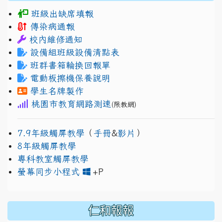
班級出缺席填報
傳染病通報
校內維修通知
設備組班級設備清點表
班群書箱輪換回報單
電動板擦機保養說明
學生名牌製作
桃園市教育網路測速
(限教網)
7.9年級觸屏教學
（
手冊
&
影片
）
8年級觸屏教學
專科教室觸屏教學
link to https://www.jh
link to https://drive.googl
螢幕同步小程式
+P
仁和報報