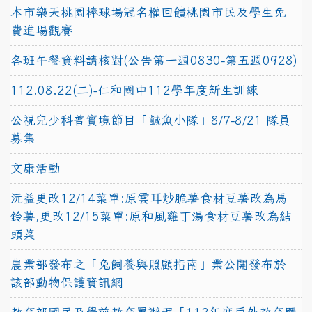
本市樂天桃園棒球場冠名權回饋桃園市民及學生免
費進場觀賽
各班午餐資料請核對(公告第一週0830-第五週0928)
112.08.22(二)-仁和國中112學年度新生訓練
公視兒少科普實境節目「鹹魚小隊」8/7-8/21 隊員
募集
文康活動
沅益更改12/14菜單:原雲耳炒脆薯食材豆薯改為馬
鈴薯,更改12/15菜單:原和風雞丁湯食材豆薯改為結
頭菜
農業部發布之「兔飼養與照顧指南」業公開發布於
該部動物保護資訊網