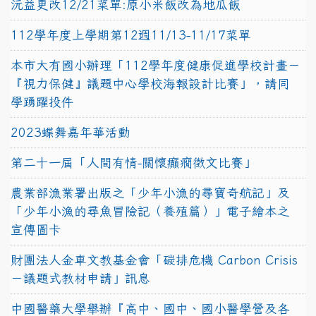
沅益更改12/21菜單:原小米飯改為地瓜飯
112學年度上學期第12週11/13-11/17菜單
本市大有國小辦理「112學年度健康促進學校計畫－
『視力保健』議題中心學校海報設計比賽」，請同
學踴躍投件
2023蝶舞嘉年華活動
第二十一屆「人間有情-關懷癲癇徵文比賽」
農業部漁業署出版之「少年小漁的尋寶奇航記」及
「少年小漁的尋魚冒險記（養殖篇）」電子繪本之
宣傳圖卡
財團法人金車文教基金會「碳排危機 Carbon Crisis
－議題式教材申請」訊息
中國醫藥大學舉辦『高中、國中、國小醫學營及各