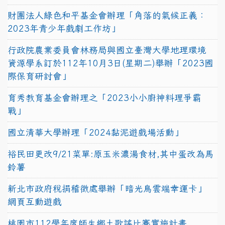
財團法人綠色和平基金會辦理「角落的氣候正義：
2023年青少年戲劇工作坊」
行政院農業委員會林務局與國立臺灣大學地理環境
資源學系訂於112年10月3日(星期二)舉辦「2023國
際保育研討會」
育秀教育基金會辦理之「2023小小廚神料理爭霸
戰」
國立清華大學辦理「2024黏泥遊戲場活動」
裕民田更改9/21菜單:原玉米濃湯食材,其中蛋改為馬
鈴薯
新北市政府稅捐稽徵處舉辦「暗光鳥雲端幸運卡」
網頁互動遊戲
桃園市112學年度師生鄉土歌謠比賽實施計畫