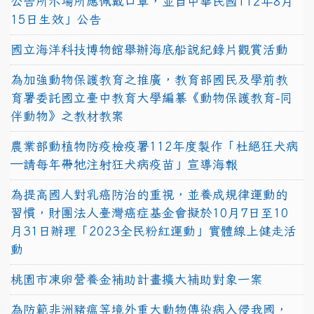
公告所示場所應佩戴口罩，並自中華民國112年8月
15日生效」公告
國立海洋科技博物館舉辦海底船說紀錄片觀賞活動
為加強動物保護教育之推廣，教育部國民及學前教
育署委託國立臺中教育大學編纂《動物保護教育-同
伴動物》之教材教案
農業部動植物防疫檢疫署112年度製作「杜絕狂犬病
—請每年帶牠注射狂犬病疫苗」宣導海報
為提高國人對乳癌防治的重視，並養成規律運動的
習慣，財團法人臺灣癌症基金會擬於10月7日至10
月31日辦理「2023全民粉紅運動」實體線上健走活
動
桃園市凍卵營養金補助計畫擴大補助對象一案
為防範非洲豬瘟等境外重大動物傳染病入侵我國，