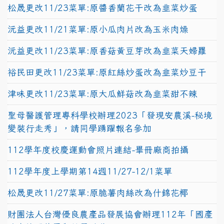
松晟更改11/23菜單:原醬香蘭花干改為韭菜炒蛋
沅益更改11/21菜單:原小瓜肉片改為玉米肉燥
沅益更改11/23菜單:原香菇黃豆芽改為韭菜天婦羅
裕民田更改11/23菜單:原紅絲炒蛋改為韭菜炒豆干
津味更改11/23菜單:原大瓜鮮菇改為韭菜甜不辣
聖母醫護管理專科學校辦理2023「發現安農溪-秘境
變裝行走秀」，請同學踴躍報名參加
112學年度校慶運動會照片連結-畢冊廠商拍攝
112學年度上學期第14週11/27-12/1菜單
松晟更改11/27菜單:原脆薯肉絲改為什錦花椰
財團法人台灣優良農產品發展協會辦理112年「國產