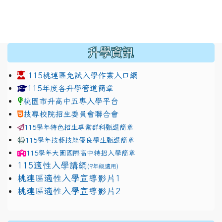
:::
升學資訊
115桃連區免試入學作業入口網
link to https://www.jhjhs.tyc.edu.tw/modules/tadnew
link to http://tyc.entry.ed
link to http://tyc.entry.ed
115年度各升學管道簡章
桃園市升高中五專入學平台
技專校院招生委員會聯合會
115學年特色招生專業群科甄選簡章
115學年技藝技能優良學生甄選簡章
115學年
大園國際高中
特招入學簡章
115適性入學講綱
(9年級適用)
link to https://docs.google.com/presentation/
桃連區適性入學宣導影片1
link to https://docs.google.com/presentation/
114適性入學講綱
1111
桃連區適性入學宣導影片2
(