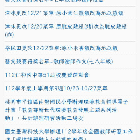
津味更改12/21菜單:原小薏仁蒸飯改為地瓜蒸飯
津味更改12/20菜單:原脆皮雞翅(烤)改為脆皮雞翅
(炸)
裕民田更改12/22菜單:原小米香飯改為地瓜飯
藝文競賽得獎名單~敬師謝師作文(七八年級)
112仁和國中第51屆校慶暨運動會
112學年度上學期第9週10/23-10/27菜單
桃園市平鎮區南勢國民小學辦理環境教育輔導團子
計畫「教育部新世代環境教育發展主題系列活
動」，共計辦理研習活動三場次
國立臺灣科技大學辦理112學年度全國教師研習工作
坊「環境議題融入行動導向教學」