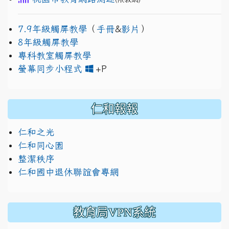
7.9年級觸屏教學
（
手冊
&
影片
）
8年級觸屏教學
專科教室觸屏教學
link to https://www.jh
link to https://drive.googl
螢幕同步小程式
+P
仁和報報
仁和之光
仁和同心園
整潔秩序
仁和國中退休聯誼會專網
教育局VPN系統