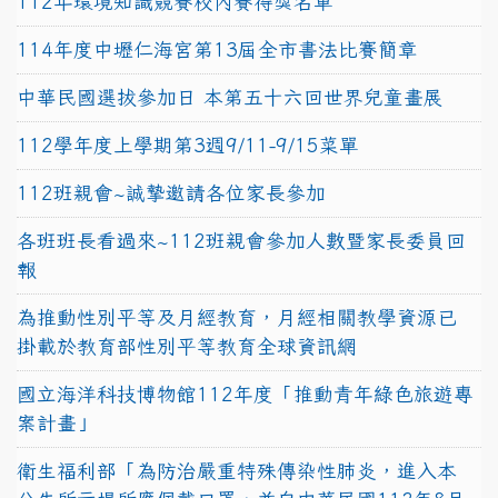
112年環境知識競賽校內賽得獎名單
114年度中壢仁海宮第13屆全市書法比賽簡章
中華民國選拔參加日 本第五十六回世界兒童畫展
112學年度上學期第3週9/11-9/15菜單
112班親會~誠摯邀請各位家長參加
各班班長看過來~112班親會參加人數暨家長委員回
報
為推動性別平等及月經教育，月經相關教學資源已
掛載於教育部性別平等教育全球資訊網
國立海洋科技博物館112年度「推動青年綠色旅遊專
案計畫」
衛生福利部「為防治嚴重特殊傳染性肺炎，進入本