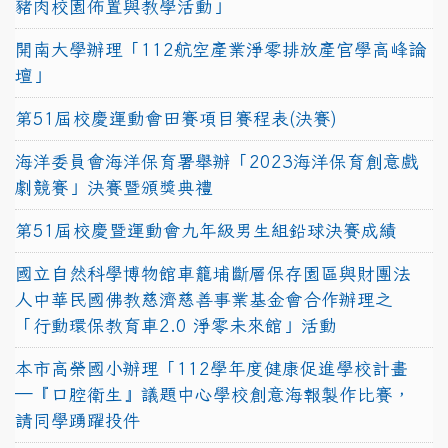
豬肉校園佈置與教學活動」
開南大學辦理「112航空產業淨零排放產官學高峰論
壇」
第51屆校慶運動會田賽項目賽程表(決賽)
海洋委員會海洋保育署舉辦「2023海洋保育創意戲
劇競賽」決賽暨頒獎典禮
第51屆校慶暨運動會九年級男生組鉛球決賽成績
國立自然科學博物館車籠埔斷層保存園區與財團法
人中華民國佛教慈濟慈善事業基金會合作辦理之
「行動環保教育車2.0 淨零未來館」活動
本市高榮國小辦理「112學年度健康促進學校計畫
─『口腔衛生』議題中心學校創意海報製作比賽，
請同學踴躍投件