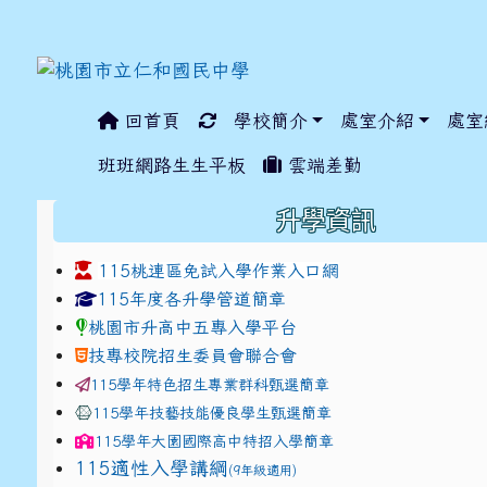
回首頁
學校簡介
處室介紹
處室
:::
班班網路生生平板
雲端差勤
:::
升學資訊
115桃連區免試入學作業入口網
link to https://www.jhjhs.tyc.edu.tw/modules/ta
link to http://tyc.entr
link to http://tyc.entr
115年度各升學管道簡章
桃園市升高中五專入學平台
技專校院招生委員會聯合會
115學年特色招生專業群科甄選簡章
115學年技藝技能優良學生甄選簡章
115學年
大園國際高中
特招入學簡章
115適性入學講綱
(9年級適用)