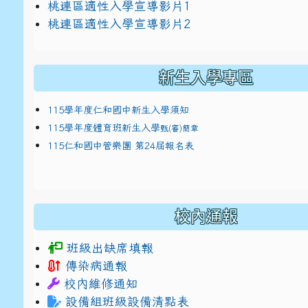
link to https://docs.google.com/presentat
桃連區適性入學宣導影片1
link to https://docs.google.com/presentat
114適性入學講綱
1
桃連區適性入學宣導影片2
(
新生入學專區
115學年度仁和國中新生入學須知
115學年度體育班新生入學
甄(審)簡章
115仁和國中管樂團 第24屆報名表
校內通報
班級出缺席填報
傳染病通報
校內維修通知
設備組班級設備清點表