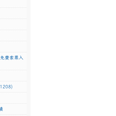
館免費索票入
208)
績