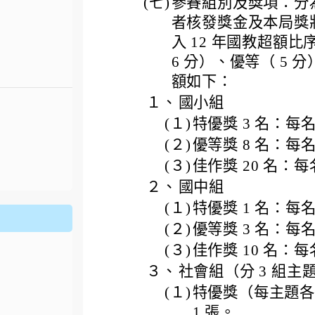
(七)
參賽組別及獎項：分
者核發獎金及本局獎
入 12 年國教超額
6 分）、優等（ 5 
額如下：
１、
國小組
(１)
特優獎 3 名：每名獎
(２)
優等獎 8 名：每名獎
.jhjhs.tyc.edu.tw/uploads/tad_blocks/file/%
oogle.com/file/d/1DRAbt49kEePJ5_zYCA1AuLinl3dysZ_8/
(３)
佳作獎 20 名：每名
２、
國中組
(１)
特優獎 1 名：每名獎
(２)
優等獎 3 名：每名獎
(３)
佳作獎 10 名：每名
３、
社會組（分 3 組
(１)
特優獎（每主題各 1
1 張。