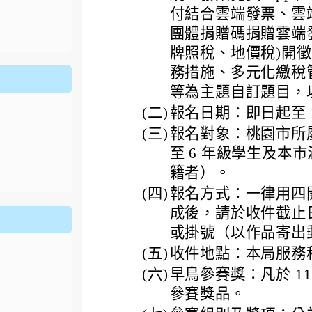
ion/d/1x3bih9gNpRNolaz0znBOn--g7OisECve/edit?usp=
付結合雲端發票、雲
ion/d/1x3bih9gNpRNolaz0znBOn--g7OisECve/edit?usp=
111ㄅㄅ
link to https://docs.go114適性入學講綱
ogle.co
(
團體捐贈碼捐贈雲端發
牌照稅、地價稅)開
務措施、多元化繳稅
等為主題自訂題目，
(二)
報名日期：即日起至 113
(三)
報名對象：桃園市所屬
至 6 年級學生及本市
籍者）。
(四)
報名方式：一律用四
成後，請於收件截止
或掛號（以作品寄出
(五)
收件地點：本局服務
(六)
早鳥參賽獎：凡於 113
參賽獎品。