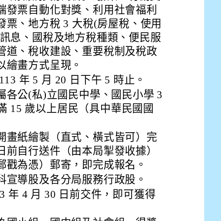
drive_link&ouid=115921082145615632562&rtpof=true&
端發票自動化對獎、利用社會福利
drive_link&ouid=115921082145615632562&rtpof=true&
m/presentation/d/14fN7FrCDS9g9keYgSUmfVbCTNGSK
票、地方稅 3 大稅(房屋稅、使用
徵訊息、國稅及地方稅種類、便民服
管道、稅收建設、重要稅制及稅政
以繪畫方式呈現。
 年 5 月 20 日下午 5 時止。
各公(私)立國民中學、國民小學 3
滿 15 歲以上居民（具中華民國國
開畫紙繪製（直式、橫式皆可）完
日前自行送件（由本局掣發收據）
郵戳為憑）郵寄，即完成報名。
科宣導股及各分局服務行政股。
 年 4 月 30 日前交件，即可獲得