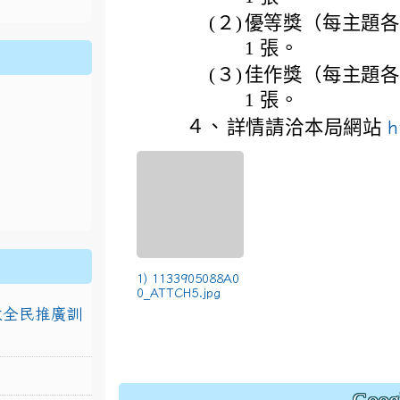
(２)
優等獎（每主題各 3
1 張。
(３)
佳作獎（每主題各 5
1 張。
４、
詳情請洽本局網站
h
1) 1133905088A0
0_ATTCH5.jpg
排放全民推廣訓