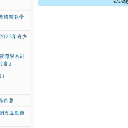
Goo
產豬肉教學
023年青少
資源學系訂
研討會」
戰」
馬鈴薯
網頁互動遊