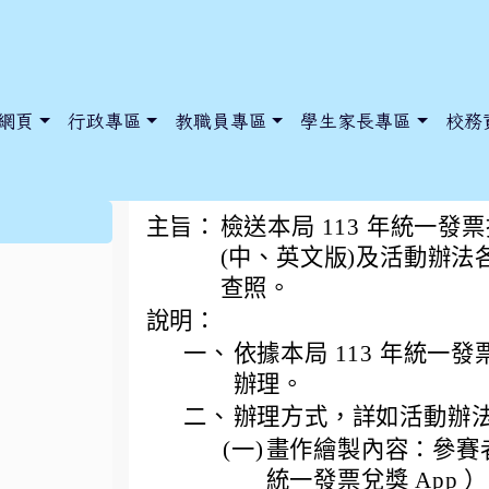
網頁
行政專區
教職員專區
學生家長專區
校務
113年統一發票推行
:::
主旨：
檢送本局 113 年統一
(中、英文版)及活動辦法
查照。
dnews/index.php?nsn=5425
y.edu.tw/NoExamImitate_TL/NoExamImitateHome/Page/Public
y.edu.tw/NoExamImitate_TL/NoExamImitateHome/Page/Public
說明：
一、
依據本局 113 年統
辦理。
二、
辦理方式，詳如活動辦
(一)
畫作繪製內容：參賽
統一發票兌獎 App