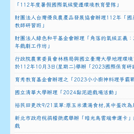
「112年度暑假國際氣候變遷環境教育營隊」
財團法人台灣優良農產品發展協會辦理112年「國
教師研習班」
財團法人綠色和平基金會辦理「角落的氣候正義：2
年戲劇工作坊」
行政院農業委員會林務局與國立臺灣大學地理環境
於112年10月3日(星期二)舉辦「2023國際保育
育秀教育基金會辦理之「2023小小廚神料理爭霸
國立清華大學辦理「2024黏泥遊戲場活動」
裕民田更改9/21菜單:原玉米濃湯食材,其中蛋改為
新北市政府稅捐稽徵處舉辦「暗光鳥雲端幸運卡」
戲