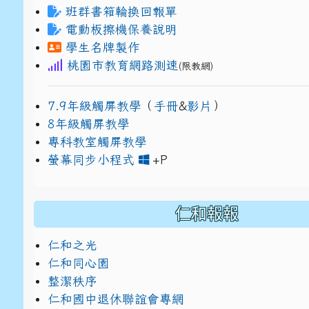
班群書箱輪換回報單
電動板擦機保養說明
學生名牌製作
桃園市教育網路測速
(限教網)
7.9年級觸屏教學
（
手冊
&
影片
）
8年級觸屏教學
專科教室觸屏教學
link to https://www
link to https://drive.g
螢幕同步小程式
+P
仁和報報
仁和之光
仁和同心園
整潔秩序
仁和國中退休聯誼會專網