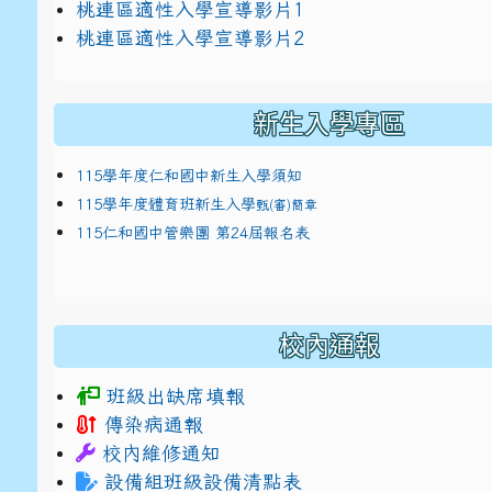
link to https://docs.google.com/presentat
桃連區適性入學宣導影片1
link to https://docs.google.com/presentat
114適性入學講綱
1
桃連區適性入學宣導影片2
(
新生入學專區
115學年度仁和國中新生入學須知
115學年度體育班新生入學
甄(審)簡章
115仁和國中管樂團 第24屆報名表
校內通報
班級出缺席填報
傳染病通報
校內維修通知
設備組班級設備清點表