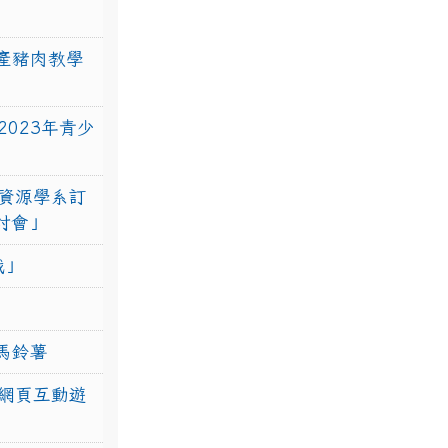
產豬肉教學
023年青少
資源學系訂
研討會」
戰」
馬鈴薯
網頁互動遊