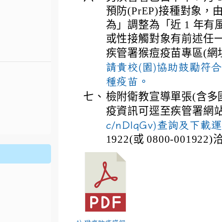
預防(PrEP)接種對象
為」調整為「近 1 年
或性接觸對象有前述任
疾管署猴痘疫苗專區(網
請貴校(園)協助鼓勵符
種疫苗。
七、
檢附衛教宣導單張(含多國
疫資訊可逕至疾管署網站
.jhjhs.tyc.edu.tw/uploads/tad_blocks/file/%
oogle.com/file/d/1DRAbt49kEePJ5_zYCA1AuLinl3dysZ_8/
c/nDlqGv)查詢及
1922(或 0800-0019