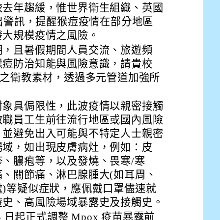
drive_link&ouid=115921082145615632562&rtpof=true&
較去年趨緩，惟世界衛生組織、英國
drive_link&ouid=115921082145615632562&rtpof=true&
m/presentation/d/14fN7FrCDS9g9keYgSUmfVbCTNGSK
發出警訊，提醒猴痘疫情在部分地區
發大規模疫情之風險。
期，且暑假期間人員交流、旅遊頻
猴痘防治知能與風險意識，請貴校
作之衛教素材，透過多元管道加強所
對象具侷限性，此波疫情以親密接觸
教職員工生前往流行地區或國內風險
，並避免出入可能與不特定人士親密
場域，如出現皮膚病灶，例如：皮
、膿疱等，以及發燒、畏寒/寒
、關節痛、淋巴腺腫大(如耳周、
)等疑似症狀，應佩戴口罩儘速就
遊史、高風險場域暴露史及接觸史。
5 日起正式調整 Mpox 疫苗暴露前