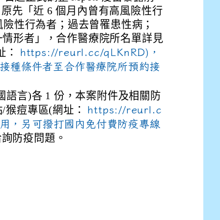
，由原先「近 6 個月內曾有高風險性行
有風險性行為者；過去曾罹患性病；
一情形者」，合作醫療院所名單詳見
址：
https://reurl.cc/qLKnRD)，
合接種條件者至合作醫療院所預約接
語言)各 1 份，本案附件及相關防
/猴痘專區(網址：
https://reurl.c
E9%BB%9E2%E4%B8%8B%E5%9F%B7%E8%A1%8C%E5%8F%
view?usp=sharing
下載運用，另可撥打國內免付費防疫專線
22)洽詢防疫問題。