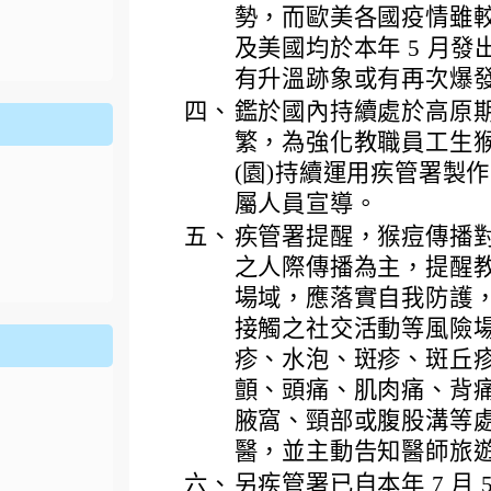
ion/d/1x3bih9gNpRNolaz0znBOn--g7OisECve/edit?usp=
勢，而歐美各國疫情雖
ion/d/1x3bih9gNpRNolaz0znBOn--g7OisECve/edit?usp=
111ㄅㄅ
link to https://docs.go114適性入學講綱
ogle.co
(
及美國均於本年 5 月
有升溫跡象或有再次爆
四、
鑑於國內持續處於高原
繁，為強化教職員工生
(園)持續運用疾管署製
屬人員宣導。
五、
疾管署提醒，猴痘傳播
之人際傳播為主，提醒
場域，應落實自我防護
接觸之社交活動等風險
疹、水泡、斑疹、斑丘疹
顫、頭痛、肌肉痛、背痛
腋窩、頸部或腹股溝等處
醫，並主動告知醫師旅
六、
另疾管署已自本年 7 月 