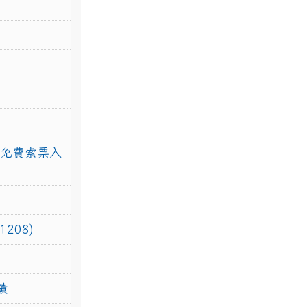
館免費索票入
208)
績