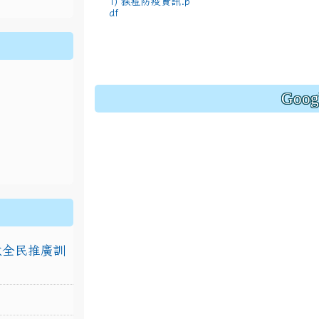
1) 猴痘防疫資訊.p
df
Goo
排放全民推廣訓