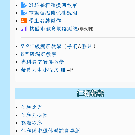
班群書箱輪換回報單
電動板擦機保養說明
學生名牌製作
桃園市教育網路測速
(限教網)
7.9年級觸屏教學
（
手冊
&
影片
）
8年級觸屏教學
專科教室觸屏教學
link to https://www
link to https://drive.g
螢幕同步小程式
+P
仁和報報
仁和之光
仁和同心園
整潔秩序
仁和國中退休聯誼會專網