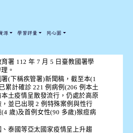
資源
學習評量
同心園
x)疫情仍處高原期，請持續加強
 112 年 7 月 5 日臺教國署學
函辦理。
署(下稱疾管署)新聞稿，截至本(1
/ChooseSys?s=05 style=font-size: 1rem; background-color:
/ChooseSys?s=05 style=font-size: 1rem; background-color:
內已累計確診 221 例病例(206 例本土
目前本土疫情呈散發流行，仍處於高原
，並已出現 2 例特殊案例與性行
 歲)及首例女性(90 多歲)猴痘病
國、泰國等亞太國家疫情呈上升趨