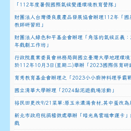
「112年度暑假國際氣候變遷環境教育營隊」
財團法人台灣優良農產品發展協會辦理112年「國
教師研習班」
財團法人綠色和平基金會辦理「角落的氣候正義：2
年戲劇工作坊」
行政院農業委員會林務局與國立臺灣大學地理環境
於112年10月3日(星期二)舉辦「2023國際保育
育秀教育基金會辦理之「2023小小廚神料理爭霸
國立清華大學辦理「2024黏泥遊戲場活動」
裕民田更改9/21菜單:原玉米濃湯食材,其中蛋改為
新北市政府稅捐稽徵處舉辦「暗光鳥雲端幸運卡」
戲