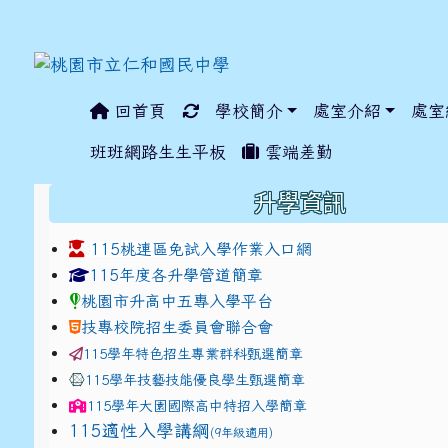
回首頁
學校簡介
處室介紹
處室
:::
班班網路生生平板
雲端差勤
:::
升學資訊
115桃連區免試入學作業入口網
link to https://www.jhjhs.tyc.edu.tw/modules/ta
link to http://tyc.entr
link to http://tyc.entr
115年度各升學管道簡章
桃園市升高中五專入學平台
技專校院招生委員會聯合會
115學年特色招生專業群科甄選簡章
115學年技藝技能優良學生甄選簡章
115學年
大園國際高中
特招入學簡章
115適性入學講綱
(9年級適用)