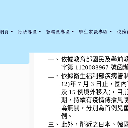
網頁
行政專區
教職員專區
學生家長專區
校務
因應本土猴痘(Mpo
:::
一、
依據教育部國民及學前教育署
字第 1120088967 號
二、
依據衛生福利部疾病管制
dnews/index.php?nsn=5425
y.edu.tw/NoExamImitate_TL/NoExamImitateHome/Page/Public
y.edu.tw/NoExamImitate_TL/NoExamImitateHome/Page/Public
12)年 7 月 3 日止，國
及 15 例境外移入)，
期，持續有疫情傳播風險
為無關，分別為首例兒童(4
例。
三、
此外，鄰近之日本、韓