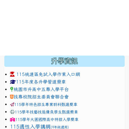
:::
升學資訊
115桃連區免試入學作業入口網
link to https://www.jhjhs.tyc.edu.tw/modules/tadnew
link to http://tyc.entry.ed
link to http://tyc.entry.ed
115年度各升學管道簡章
桃園市升高中五專入學平台
技專校院招生委員會聯合會
115學年特色招生專業群科甄選簡章
115學年技藝技能優良學生甄選簡章
115學年
大園國際高中
特招入學簡章
115適性入學講綱
(9年級適用)