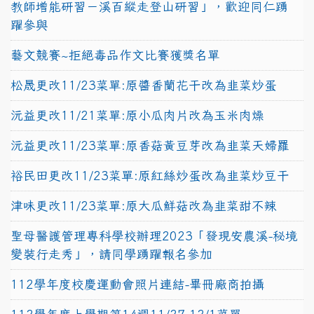
教師增能研習－溪百縱走登山研習」，歡迎同仁踴
躍參與
藝文競賽~拒絕毒品作文比賽獲獎名單
松晟更改11/23菜單:原醬香蘭花干改為韭菜炒蛋
沅益更改11/21菜單:原小瓜肉片改為玉米肉燥
沅益更改11/23菜單:原香菇黃豆芽改為韭菜天婦羅
裕民田更改11/23菜單:原紅絲炒蛋改為韭菜炒豆干
津味更改11/23菜單:原大瓜鮮菇改為韭菜甜不辣
聖母醫護管理專科學校辦理2023「發現安農溪-秘境
變裝行走秀」，請同學踴躍報名參加
112學年度校慶運動會照片連結-畢冊廠商拍攝