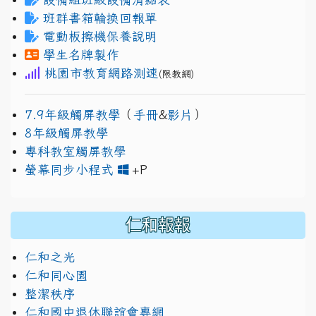
班群書箱輪換回報單
電動板擦機保養說明
學生名牌製作
桃園市教育網路測速
(限教網)
7.9年級觸屏教學
（
手冊
&
影片
）
8年級觸屏教學
專科教室觸屏教學
link to https://www.jh
link to https://drive.googl
螢幕同步小程式
+P
仁和報報
仁和之光
仁和同心園
整潔秩序
仁和國中退休聯誼會專網