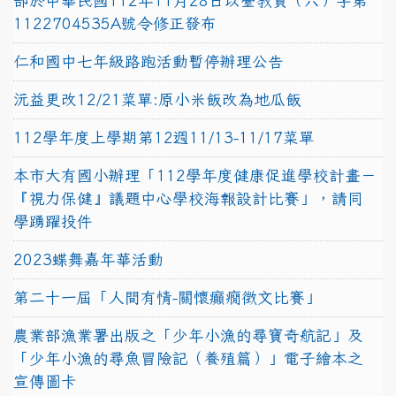
部於中華民國112年11月28日以臺教資（六）字第
1122704535A號令修正發布
仁和國中七年級路跑活動暫停辦理公告
沅益更改12/21菜單:原小米飯改為地瓜飯
112學年度上學期第12週11/13-11/17菜單
本市大有國小辦理「112學年度健康促進學校計畫－
『視力保健』議題中心學校海報設計比賽」，請同
學踴躍投件
2023蝶舞嘉年華活動
第二十一屆「人間有情-關懷癲癇徵文比賽」
農業部漁業署出版之「少年小漁的尋寶奇航記」及
「少年小漁的尋魚冒險記（養殖篇）」電子繪本之
宣傳圖卡