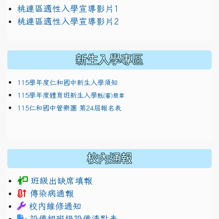
link to https://docs.google.com/presentation/
桃連區適性入學宣導影片1
link to https://docs.google.com/presentation/
114適性入學講綱
1111
桃連區適性入學宣導影片2
(
新生入學專區
115學年度仁和國中新生入學須知
115學年度體育班新生入學
甄(審)簡章
115仁和國中管樂團 第24屆報名表
校內通報
班級出缺席填報
傳染病通報
校內維修通知
設備組班級設備清點表