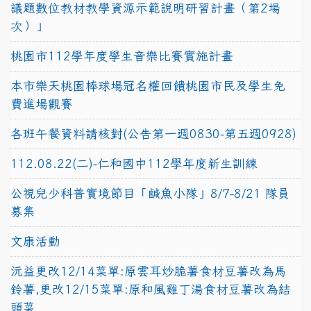
議題數位教材教學資源示範說明研習計畫（第2場
次）」
桃園市112學年度學生音樂比賽實施計畫
本市樂天桃園棒球場冠名權回饋桃園市民及學生免
費進場觀賽
各班午餐資料請核對(公告第一週0830-第五週0928)
112.08.22(二)-仁和國中112學年度新生訓練
公視兒少科普實境節目「鹹魚小隊」8/7-8/21 隊員
募集
文康活動
沅益更改12/14菜單:原雲耳炒脆薯食材豆薯改為馬
鈴薯,更改12/15菜單:原和風雞丁湯食材豆薯改為結
頭菜