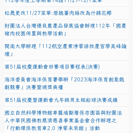
112學年度上學期第14週11/27-12/1菜單
松晟更改11/27菜單:原脆薯肉絲改為什錦花椰
財團法人台灣優良農產品發展協會辦理112年「國產
豬肉校園佈置與教學活動」
開南大學辦理「112航空產業淨零排放產官學高峰論
壇」
第51屆校慶運動會田賽項目賽程表(決賽)
海洋委員會海洋保育署舉辦「2023海洋保育創意戲
劇競賽」決賽暨頒獎典禮
第51屆校慶暨運動會九年級男生組鉛球決賽成績
國立自然科學博物館車籠埔斷層保存園區與財團法
人中華民國佛教慈濟慈善事業基金會合作辦理之
「行動環保教育車2.0 淨零未來館」活動