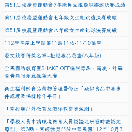
第51屆校慶暨運動會7年級男生組壘球擲遠決賽成績
第51屆校慶暨運動會七年級女生組跳遠決賽成績
第51屆校慶暨運動會八年級女生組鉛球決賽成績
112學年度上學期第11週11/6-11/10菜單
藝文競賽得獎名單~拒絕毒品漫畫(八年級)
全民國防教育暨SHAKE OFF擺脫毒品、霸凌、詐騙
青春無限創意飆舞大賽
衛生福利部食品藥物管理署修正「疑似食品中毒事
件處理及採樣操作手冊」
「南投縣戶外教育及海洋教育資源網」
「學校人員申請環境教育人員認證之研習時數認定
原則」第3點，業經教育部於中華民國112年10月3