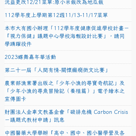
沅益更改12/21菜單:原小米飯改為地瓜飯
112學年度上學期第12週11/13-11/17菜單
本市大有國小辦理「112學年度健康促進學校計畫－
『視力保健』議題中心學校海報設計比賽」，請同
學踴躍投件
2023蝶舞嘉年華活動
第二十一屆「人間有情-關懷癲癇徵文比賽」
農業部漁業署出版之「少年小漁的尋寶奇航記」及
「少年小漁的尋魚冒險記（養殖篇）」電子繪本之
宣傳圖卡
財團法人金車文教基金會「碳排危機 Carbon Crisis
－議題式教材申請」訊息
中國醫藥大學舉辦『高中、國中、國小醫學營及各