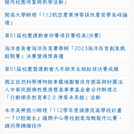
豬肉校園佈置與教學活動」
開南大學辦理「112航空產業淨零排放產官學高峰論
壇」
第51屆校慶運動會田賽項目賽程表(決賽)
海洋委員會海洋保育署舉辦「2023海洋保育創意戲
劇競賽」決賽暨頒獎典禮
第51屆校慶暨運動會九年級男生組鉛球決賽成績
國立自然科學博物館車籠埔斷層保存園區與財團法
人中華民國佛教慈濟慈善事業基金會合作辦理之
「行動環保教育車2.0 淨零未來館」活動
本市高榮國小辦理「112學年度健康促進學校計畫
─『口腔衛生』議題中心學校創意海報製作比賽，
請同學踴躍投件