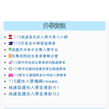
:::
升學資訊
115桃連區免試入學作業入口網
link to https://www.jhjhs.tyc.edu.tw/modules/tadnew
link to http://tyc.entry.ed
link to http://tyc.entry.ed
115年度各升學管道簡章
桃園市升高中五專入學平台
技專校院招生委員會聯合會
115學年特色招生專業群科甄選簡章
115學年技藝技能優良學生甄選簡章
115學年
大園國際高中
特招入學簡章
115適性入學講綱
(9年級適用)
link to https://docs.google.com/presentation/
桃連區適性入學宣導影片1
link to https://docs.google.com/presentation/
114適性入學講綱
1111
桃連區適性入學宣導影片2
(