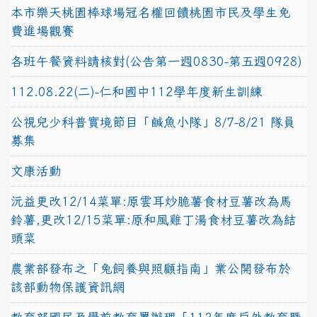
本市樂天桃園棒球場冠名權回饋桃園市民及學生免
費進場觀賽
各班午餐資料請核對(公告第一週0830-第五週0928)
112.08.22(二)-仁和國中112學年度新生訓練
公視兒少科普實境節目「鹹魚小隊」8/7-8/21 隊員
募集
文康活動
沅益更改12/14菜單:原雲耳炒脆薯食材豆薯改為馬
鈴薯,更改12/15菜單:原和風雞丁湯食材豆薯改為結
頭菜
農業部發布之「兔飼養與照顧指南」業公開發布於
該部動物保護資訊網