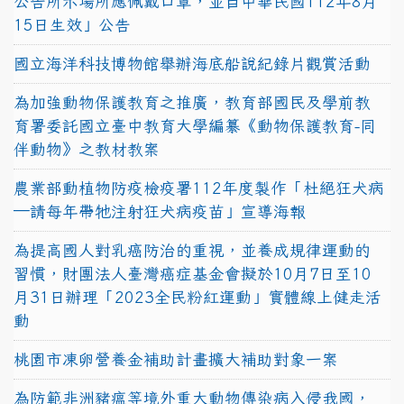
公告所示場所應佩戴口罩，並自中華民國112年8月
15日生效」公告
國立海洋科技博物館舉辦海底船說紀錄片觀賞活動
為加強動物保護教育之推廣，教育部國民及學前教
育署委託國立臺中教育大學編纂《動物保護教育-同
伴動物》之教材教案
農業部動植物防疫檢疫署112年度製作「杜絕狂犬病
—請每年帶牠注射狂犬病疫苗」宣導海報
為提高國人對乳癌防治的重視，並養成規律運動的
習慣，財團法人臺灣癌症基金會擬於10月7日至10
月31日辦理「2023全民粉紅運動」實體線上健走活
動
桃園市凍卵營養金補助計畫擴大補助對象一案
為防範非洲豬瘟等境外重大動物傳染病入侵我國，