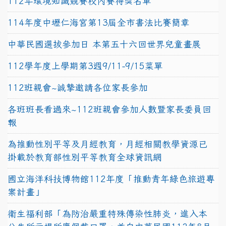
112年環境知識競賽校內賽得獎名單
114年度中壢仁海宮第13屆全市書法比賽簡章
中華民國選拔參加日 本第五十六回世界兒童畫展
112學年度上學期第3週9/11-9/15菜單
112班親會~誠摯邀請各位家長參加
各班班長看過來~112班親會參加人數暨家長委員回
報
為推動性別平等及月經教育，月經相關教學資源已
掛載於教育部性別平等教育全球資訊網
國立海洋科技博物館112年度「推動青年綠色旅遊專
案計畫」
衛生福利部「為防治嚴重特殊傳染性肺炎，進入本