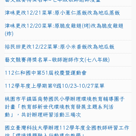
津味更改12/21菜單:原小薏仁蒸飯改為地瓜蒸飯
津味更改12/20菜單:原脆皮雞翅(烤)改為脆皮雞翅
(炸)
裕民田更改12/22菜單:原小米香飯改為地瓜飯
藝文競賽得獎名單~敬師謝師作文(七八年級)
112仁和國中第51屆校慶暨運動會
112學年度上學期第9週10/23-10/27菜單
桃園市平鎮區南勢國民小學辦理環境教育輔導團子
計畫「教育部新世代環境教育發展主題系列活
動」，共計辦理研習活動三場次
國立臺灣科技大學辦理112學年度全國教師研習工作
坊「環境議題融入行動導向教學」