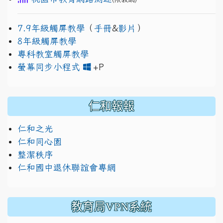
7.9年級觸屏教學
（
手冊
&
影片
）
8年級觸屏教學
專科教室觸屏教學
link to https://www.jh
link to https://drive.googl
螢幕同步小程式
+P
仁和報報
仁和之光
仁和同心園
整潔秩序
仁和國中退休聯誼會專網
教育局VPN系統