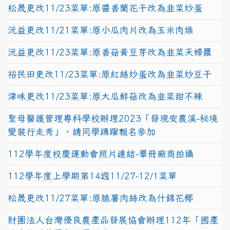
松晟更改11/23菜單:原醬香蘭花干改為韭菜炒蛋
沅益更改11/21菜單:原小瓜肉片改為玉米肉燥
沅益更改11/23菜單:原香菇黃豆芽改為韭菜天婦羅
裕民田更改11/23菜單:原紅絲炒蛋改為韭菜炒豆干
津味更改11/23菜單:原大瓜鮮菇改為韭菜甜不辣
聖母醫護管理專科學校辦理2023「發現安農溪-秘境
變裝行走秀」，請同學踴躍報名參加
112學年度校慶運動會照片連結-畢冊廠商拍攝
112學年度上學期第14週11/27-12/1菜單
松晟更改11/27菜單:原脆薯肉絲改為什錦花椰
財團法人台灣優良農產品發展協會辦理112年「國產