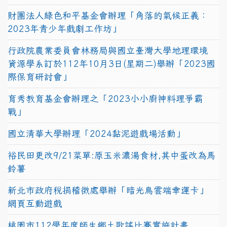
財團法人綠色和平基金會辦理「角落的氣候正義：
2023年青少年戲劇工作坊」
行政院農業委員會林務局與國立臺灣大學地理環境
資源學系訂於112年10月3日(星期二)舉辦「2023國
際保育研討會」
育秀教育基金會辦理之「2023小小廚神料理爭霸
戰」
國立清華大學辦理「2024黏泥遊戲場活動」
裕民田更改9/21菜單:原玉米濃湯食材,其中蛋改為馬
鈴薯
新北市政府稅捐稽徵處舉辦「暗光鳥雲端幸運卡」
網頁互動遊戲
桃園市112學年度師生鄉土歌謠比賽實施計畫