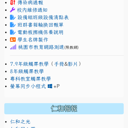
傳染病通報
校內維修通知
設備組班級設備清點表
班群書箱輪換回報單
電動板擦機保養說明
學生名牌製作
桃園市教育網路測速
(限教網)
7.9年級觸屏教學
（
手冊
&
影片
）
8年級觸屏教學
專科教室觸屏教學
link to https://www.jh
link to https://drive.googl
螢幕同步小程式
+P
仁和報報
仁和之光