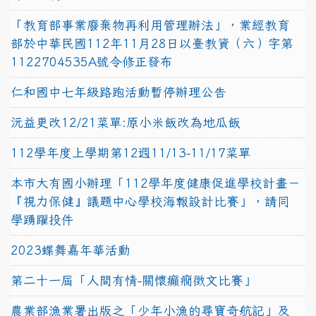
「教育部事業廢棄物再利用管理辦法」，業經教育
部於中華民國112年11月28日以臺教資（六）字第
1122704535A號令修正發布
仁和國中七年級路跑活動暫停辦理公告
沅益更改12/21菜單:原小米飯改為地瓜飯
112學年度上學期第12週11/13-11/17菜單
本市大有國小辦理「112學年度健康促進學校計畫－
『視力保健』議題中心學校海報設計比賽」，請同
學踴躍投件
2023蝶舞嘉年華活動
第二十一屆「人間有情-關懷癲癇徵文比賽」
農業部漁業署出版之「少年小漁的尋寶奇航記」及