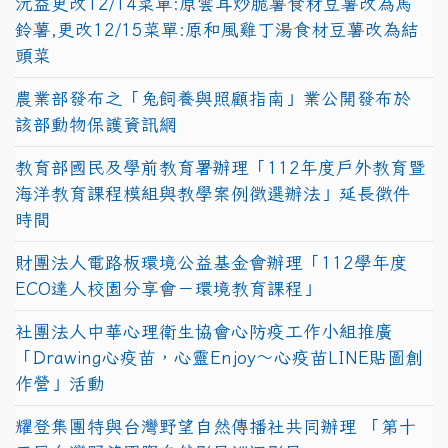
沅益更改12/14菜單:原雲耳炒脆薯食材豆薯改為馬
鈴薯,更改12/15菜單:原和風雞丁湯食材豆薯改為結
頭菜
農業部發布之「兔飼養與照顧指南」業公開發布於
該部動物保護資訊網
教育部國民及學前教育署辦理「112年度戶外教育暨
海洋教育課程模組與教學案例徵選辦法」延長徵件
時間
財團法人電路板環境公益基金會辦理「112學年度
ECO達人校園分享會－環境教育課程」
社團法人中華心理衛生協會心防疫工作小組推廣
「Drawing心疫苗，心靈Enjoy〜心疫苗LINE貼圖創
作營」活動
耀登集團特與台灣野望自然傳播社共同辦理 「第十