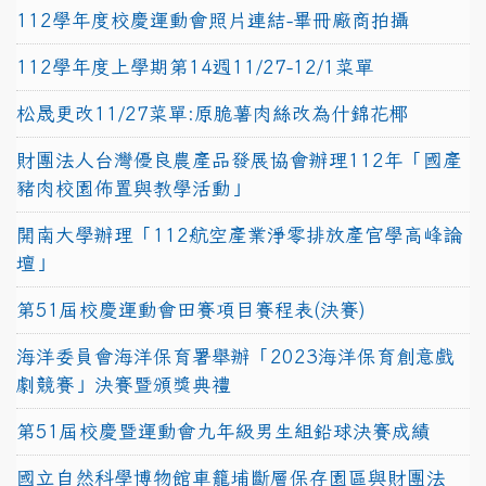
112學年度校慶運動會照片連結-畢冊廠商拍攝
112學年度上學期第14週11/27-12/1菜單
松晟更改11/27菜單:原脆薯肉絲改為什錦花椰
財團法人台灣優良農產品發展協會辦理112年「國產
豬肉校園佈置與教學活動」
開南大學辦理「112航空產業淨零排放產官學高峰論
壇」
第51屆校慶運動會田賽項目賽程表(決賽)
海洋委員會海洋保育署舉辦「2023海洋保育創意戲
劇競賽」決賽暨頒獎典禮
第51屆校慶暨運動會九年級男生組鉛球決賽成績
國立自然科學博物館車籠埔斷層保存園區與財團法