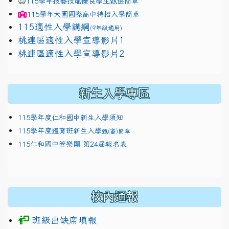
115學年技藝技能優良學生甄選簡章
115學年
大園國際高中
特招入學簡章
115適性入學講綱
(9年級適用)
link to https://docs.google.com/presentation/
桃連區適性入學宣導影片1
link to https://docs.google.com/presentation/
114適性入學講綱
1111
桃連區適性入學宣導影片2
(
新生入學專區
115學年度仁和國中新生入學須知
115學年度體育班新生入學
甄(審)簡章
115仁和國中管樂團 第24屆報名表
校內通報
班級出缺席填報