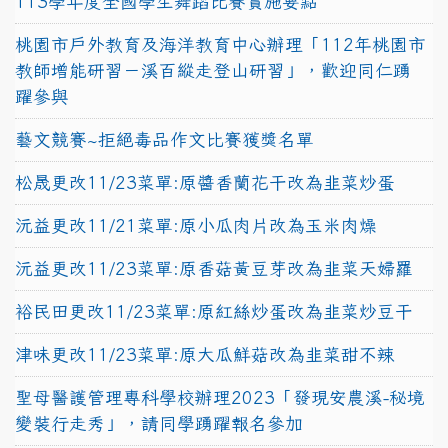
113學年度全國學生舞蹈比賽實施要點
桃園市戶外教育及海洋教育中心辦理「112年桃園市
教師增能研習－溪百縱走登山研習」，歡迎同仁踴
躍參與
藝文競賽~拒絕毒品作文比賽獲獎名單
松晟更改11/23菜單:原醬香蘭花干改為韭菜炒蛋
沅益更改11/21菜單:原小瓜肉片改為玉米肉燥
沅益更改11/23菜單:原香菇黃豆芽改為韭菜天婦羅
裕民田更改11/23菜單:原紅絲炒蛋改為韭菜炒豆干
津味更改11/23菜單:原大瓜鮮菇改為韭菜甜不辣
聖母醫護管理專科學校辦理2023「發現安農溪-秘境
變裝行走秀」，請同學踴躍報名參加