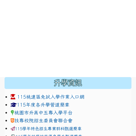
:::
升學資訊
115桃連區免試入學作業入口網
link to https://www.jhjhs.tyc.edu.tw/modules/tadnew
link to http://tyc.entry.ed
link to http://tyc.entry.ed
115年度各升學管道簡章
桃園市升高中五專入學平台
技專校院招生委員會聯合會
115學年特色招生專業群科甄選簡章