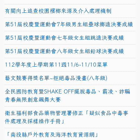
有關向上追查校園檳榔來源及介入處理機制
第51屆校慶暨運動會7年級男生組壘球擲遠決賽成績
第51屆校慶暨運動會七年級女生組跳遠決賽成績
第51屆校慶暨運動會八年級女生組鉛球決賽成績
112學年度上學期第11週11/6-11/10菜單
藝文競賽得獎名單~拒絕毒品漫畫(八年級)
全民國防教育暨SHAKE OFF擺脫毒品、霸凌、詐騙
青春無限創意飆舞大賽
衛生福利部食品藥物管理署修正「疑似食品中毒事
件處理及採樣操作手冊」
「南投縣戶外教育及海洋教育資源網」