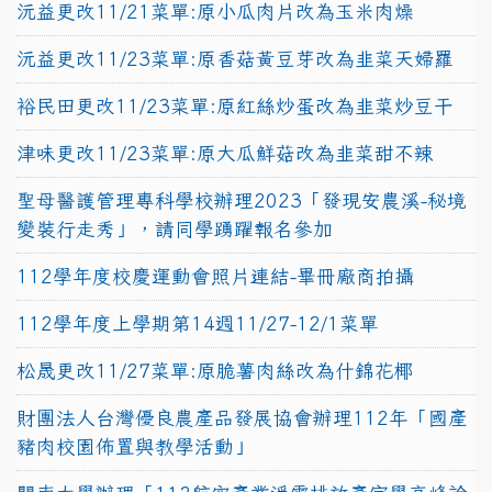
沅益更改11/21菜單:原小瓜肉片改為玉米肉燥
沅益更改11/23菜單:原香菇黃豆芽改為韭菜天婦羅
裕民田更改11/23菜單:原紅絲炒蛋改為韭菜炒豆干
津味更改11/23菜單:原大瓜鮮菇改為韭菜甜不辣
聖母醫護管理專科學校辦理2023「發現安農溪-秘境
變裝行走秀」，請同學踴躍報名參加
112學年度校慶運動會照片連結-畢冊廠商拍攝
112學年度上學期第14週11/27-12/1菜單
松晟更改11/27菜單:原脆薯肉絲改為什錦花椰
財團法人台灣優良農產品發展協會辦理112年「國產
豬肉校園佈置與教學活動」