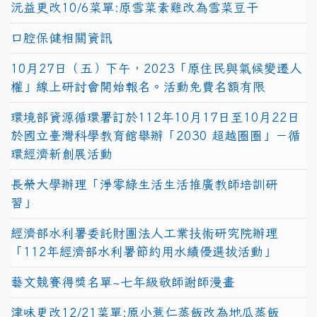
沅益更改10/6菜單:原雪菜素雞改為雪菜豆干
口腔保健相關資訊
10月27日（五）下午，2023「原住民與氣候變遷人
權」線上研討會開始報名。活動免費名額有限
環境部資源循環署訂於112年10月17日至10月22日
於國立臺灣科學教育館舉辦「2030 超越圈圈」－循
環經濟新創展活動
長榮大學辦理「淨零綠生活生活推廣教師培訓研
習」
經濟部水利署委託財團法人工業技術研究院辦理
「112年經濟部水利署節約用水績優選拔活動」
藝文競賽得獎名單~七年級敬師謝師漫畫
津味更改12/21菜單:原小薏仁蒸飯改為地瓜蒸飯