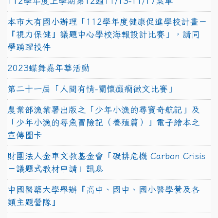
112學年度上學期第12週11/13-11/17菜單
本市大有國小辦理「112學年度健康促進學校計畫－
『視力保健』議題中心學校海報設計比賽」，請同
學踴躍投件
2023蝶舞嘉年華活動
第二十一屆「人間有情-關懷癲癇徵文比賽」
農業部漁業署出版之「少年小漁的尋寶奇航記」及
「少年小漁的尋魚冒險記（養殖篇）」電子繪本之
宣傳圖卡
財團法人金車文教基金會「碳排危機 Carbon Crisis
－議題式教材申請」訊息
中國醫藥大學舉辦『高中、國中、國小醫學營及各
類主題營隊』