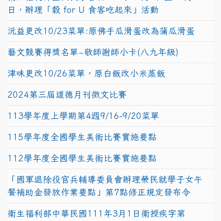
日，辦理「穀 for U 食客吃起來」活動
沅益更改10/23菜單:原佛手瓜滑蛋改為蒲瓜滑蛋
藝文競賽得獎名單~敬師謝師小卡(八九年級)
津味更改10/26菜單，原白飯改小米蒸飯
2024第三屆道德月刊徵文比賽
113學年度上學期第4週9/16-9/20菜單
115學年度全國學生美術比賽實施要點
112學年度全國學生美術比賽實施要點
「國軍退除役官兵輔導委員會辦理榮民就學子女午
餐補助金發放作業要點」第7點修正規定發布令
衛生福利部中華民國111年3月1日衛授疾字第