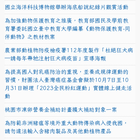
國立海洋科技博物館舉辦海底船說紀錄片觀賞活動
為加強動物保護教育之推廣，教育部國民及學前教
育署委託國立臺中教育大學編纂《動物保護教育-同
伴動物》之教材教案
農業部動植物防疫檢疫署112年度製作「杜絕狂犬病
—請每年帶牠注射狂犬病疫苗」宣導海報
為提高國人對乳癌防治的重視，並養成規律運動的
習慣，財團法人臺灣癌症基金會擬於10月7日至10
月31日辦理「2023全民粉紅運動」實體線上健走活
動
桃園市凍卵營養金補助計畫擴大補助對象一案
為防範非洲豬瘟等境外重大動物傳染病入侵我國，
請勿違法輸入含豬肉製品及其他動植物產品