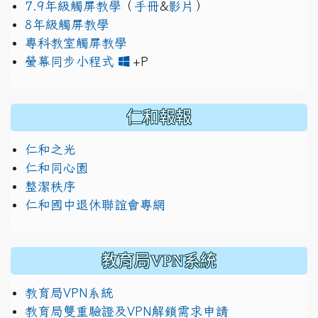
7.9年級觸屏教學
（
手冊
&
影片
）
8年級觸屏教學
專科教室觸屏教學
link to https://www.jh
link to https://drive.googl
螢幕同步小程式
+P
仁和報報
仁和之光
仁和同心園
整潔秩序
仁和國中退休聯誼會專網
教育局VPN系統
教育局VPN系統
教育局雙重驗證及VPN解鎖需求申請