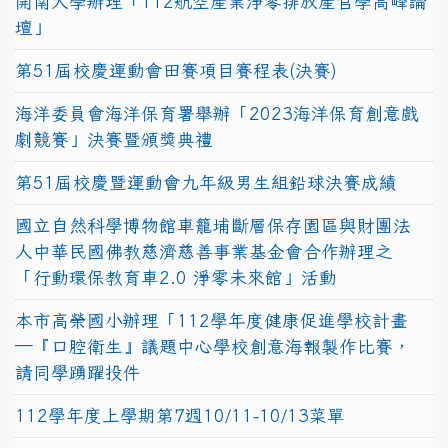
開南大學辦理「112航空產業淨零排放產官學高峰論
壇」
第51屆校慶運動會田賽項目賽程表(決賽)
海洋委員會海洋保育署舉辦「2023海洋保育創意戲
劇競賽」決賽暨頒獎典禮
第51屆校慶暨運動會九年級男生組鉛球決賽成績
國立自然科學博物館車籠埔斷層保存園區與財團法
人中華民國佛教慈濟慈善事業基金會合作辦理之
「行動環保教育車2.0 淨零未來館」活動
本市高榮國小辦理「112學年度健康促進學校計畫
─『口腔衛生』議題中心學校創意海報製作比賽，
請同學踴躍投件
112學年度上學期第7週10/11-10/13菜單