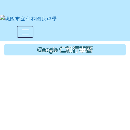
松晟更改3/14菜單:原泡菜寬
:::
Google 仁和行事曆