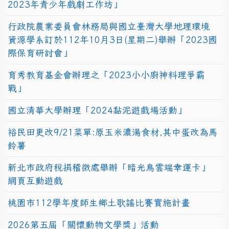
2023年青少年戲劇工作坊」
行政院農業委員會林務局與國立臺灣大學地理環境
資源學系訂於112年10月3日(星期二)舉辦「2023國
際保育研討會」
育秀教育基金會辦理之「2023小小廚神料理爭霸
戰」
國立清華大學辦理「2024黏泥遊戲場活動」
裕民田更改9/21菜單:原玉米濃湯食材,其中蛋改為馬
鈴薯
新北市政府稅捐稽徵處舉辦「暗光鳥雲端幸運卡」
網頁互動遊戲
桃園市112學年度師生鄉土歌謠比賽實施計畫
2026第五屆「關懷動物文學獎」活動