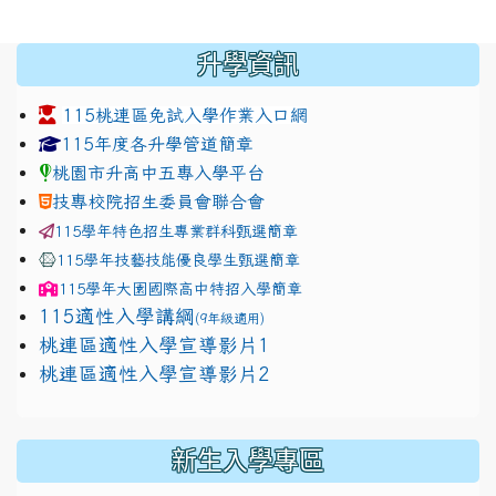
:::
升學資訊
115桃連區免試入學作業入口網
link to https://www.jhjhs.tyc.edu.tw/modules/tadnew
link to http://tyc.entry.ed
link to http://tyc.entry.ed
115年度各升學管道簡章
桃園市升高中五專入學平台
技專校院招生委員會聯合會
115學年特色招生專業群科甄選簡章
115學年技藝技能優良學生甄選簡章
115學年
大園國際高中
特招入學簡章
115適性入學講綱
(9年級適用)
link to https://docs.google.com/presentation/
桃連區適性入學宣導影片1
link to https://docs.google.com/presentation/
114適性入學講綱
1111
桃連區適性入學宣導影片2
(
新生入學專區