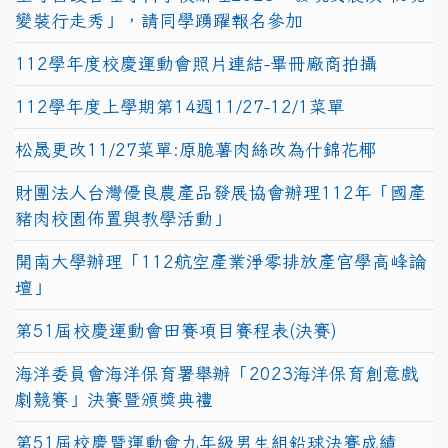
變裝行走秀」，請同學踴躍報名參加
112學年度校慶運動會照片連結-畢冊廠商拍攝
112學年度上學期第14週11/27-12/1菜單
松晟更改11/27菜單:原脆薯肉絲改為什錦花椰
財團法人台灣優良農產品發展協會辦理112年「國產
豬肉校園佈置與教學活動」
開南大學辦理「112航空產業淨零排放產官學高峰論
壇」
第51屆校慶運動會田賽項目賽程表(決賽)
海洋委員會海洋保育署舉辦「2023海洋保育創意戲
劇競賽」決賽暨頒獎典禮
第51屆校慶暨運動會九年級男生組鉛球決賽成績