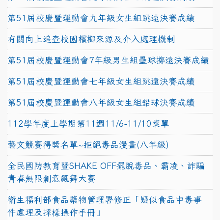
第51屆校慶暨運動會九年級女生組跳遠決賽成績
有關向上追查校園檳榔來源及介入處理機制
第51屆校慶暨運動會7年級男生組壘球擲遠決賽成績
第51屆校慶暨運動會七年級女生組跳遠決賽成績
第51屆校慶暨運動會八年級女生組鉛球決賽成績
112學年度上學期第11週11/6-11/10菜單
藝文競賽得獎名單~拒絕毒品漫畫(八年級)
全民國防教育暨SHAKE OFF擺脫毒品、霸凌、詐騙
青春無限創意飆舞大賽
衛生福利部食品藥物管理署修正「疑似食品中毒事
件處理及採樣操作手冊」