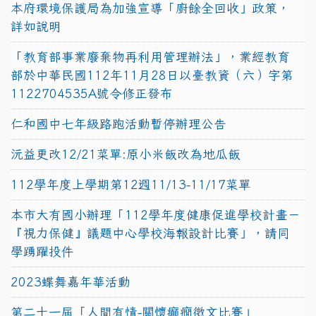
本府環境保護局為加強宣導「廚餘全回收」政策，
詳如說明
「教育部事業廢棄物再利用管理辦法」，業經教育
部於中華民國112年11月28日以臺教資（六）字第
1122704535A號令修正發布
仁和國中七年級路跑活動暫停辦理公告
沅益更改12/21菜單:原小米飯改為地瓜飯
112學年度上學期第12週11/13-11/17菜單
本市大有國小辦理「112學年度健康促進學校計畫－
『視力保健』議題中心學校海報設計比賽」，請同
學踴躍投件
2023蝶舞嘉年華活動
第二十一屆「人間有情-關懷癲癇徵文比賽」