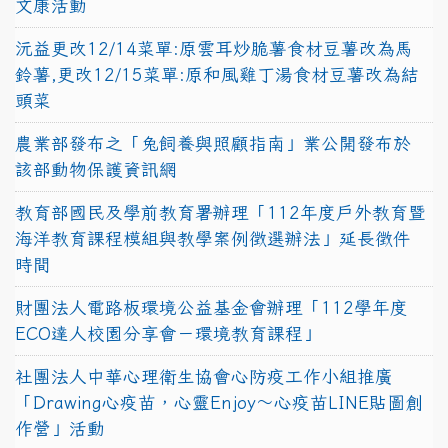
文康活動
沅益更改12/14菜單:原雲耳炒脆薯食材豆薯改為馬
鈴薯,更改12/15菜單:原和風雞丁湯食材豆薯改為結
頭菜
農業部發布之「兔飼養與照顧指南」業公開發布於
該部動物保護資訊網
教育部國民及學前教育署辦理「112年度戶外教育暨
海洋教育課程模組與教學案例徵選辦法」延長徵件
時間
財團法人電路板環境公益基金會辦理「112學年度
ECO達人校園分享會－環境教育課程」
社團法人中華心理衛生協會心防疫工作小組推廣
「Drawing心疫苗，心靈Enjoy〜心疫苗LINE貼圖創
作營」活動