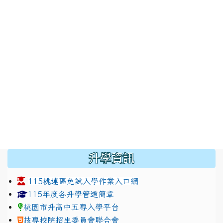
:::
升學資訊
115桃連區免試入學作業入口網
link to https://www.jhjhs.tyc.edu.tw/modules/tadnew
link to http://tyc.entry.ed
link to http://tyc.entry.ed
115年度各升學管道簡章
桃園市升高中五專入學平台
技專校院招生委員會聯合會