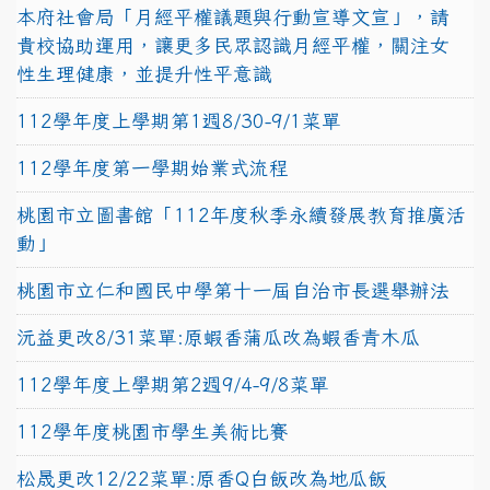
本府社會局「月經平權議題與行動宣導文宣」，請
貴校協助運用，讓更多民眾認識月經平權，關注女
性生理健康，並提升性平意識
112學年度上學期第1週8/30-9/1菜單
112學年度第一學期始業式流程
桃園市立圖書館「112年度秋季永續發展教育推廣活
動」
桃園市立仁和國民中學第十一屆自治市長選舉辦法
沅益更改8/31菜單:原蝦香蒲瓜改為蝦香青木瓜
112學年度上學期第2週9/4-9/8菜單
112學年度桃園市學生美術比賽
松晟更改12/22菜單:原香Q白飯改為地瓜飯