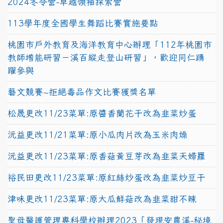
2024冬令營-卓越領袖探索營
113學年度全國學生舞蹈比賽實施要點
桃園市戶外教育及海洋教育中心辦理「112年桃園市
教師增能研習－溪百縱走登山研習」，歡迎同仁踴
躍參與
藝文競賽~拒絕毒品作文比賽獲獎名單
松晟更改11/23菜單:原醬香蘭花干改為韭菜炒蛋
沅益更改11/21菜單:原小瓜肉片改為玉米肉燥
沅益更改11/23菜單:原香菇黃豆芽改為韭菜天婦羅
裕民田更改11/23菜單:原紅絲炒蛋改為韭菜炒豆干
津味更改11/23菜單:原大瓜鮮菇改為韭菜甜不辣
聖母醫護管理專科學校辦理2023「發現安農溪-秘境