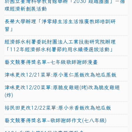
於國立臺灣科學教育館舉辦「2030 超越圈圈」－循
環經濟新創展活動
長榮大學辦理「淨零綠生活生活推廣教師培訓研
習」
經濟部水利署委託財團法人工業技術研究院辦理
「112年經濟部水利署節約用水績優選拔活動」
藝文競賽得獎名單~七年級敬師謝師漫畫
津味更改12/21菜單:原小薏仁蒸飯改為地瓜蒸飯
津味更改12/20菜單:原脆皮雞翅(烤)改為脆皮雞翅
(炸)
裕民田更改12/22菜單:原小米香飯改為地瓜飯
藝文競賽得獎名單~敬師謝師作文(七八年級)