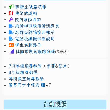
班級出缺席填報
傳染病通報
校內維修通知
設備組班級設備清點表
班群書箱輪換回報單
電動板擦機保養說明
學生名牌製作
桃園市教育網路測速
(限教網)
7.9年級觸屏教學
（
手冊
&
影片
）
8年級觸屏教學
專科教室觸屏教學
link to https://www.jh
link to https://drive.googl
螢幕同步小程式
+P
仁和報報