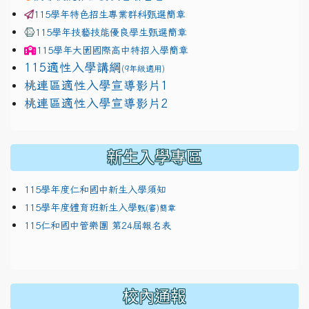
115學年特色招生專業群科甄選簡章
115學年技藝技能優良學生甄選簡章
115學年
大園國際高中
特招入學簡章
115適性入學講綱
(9年級適用)
link to https://docs.google.com/presentation/
桃連區適性入學宣導影片1
link to https://docs.google.com/presentation/
114適性入學講綱
1111
桃連區適性入學宣導影片2
(
新生入學專區
115學年度仁和國中新生入學須知
115學年度體育班新生入學
甄(審)簡章
115仁和國中管樂團 第24屆報名表
校內通報