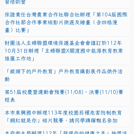
習培訓營
保證責任台灣農業合作社聯合社辦理「第104屆國際
合作社節合作事業短影片徵選及繪畫（含四格漫
畫）比賽」
財團法人主婦聯盟環境保護基金會會謹訂於112年
10月31日辦理「主婦聯盟X關渡國中能源教育教案
推廣工作坊」
「鏡頭下的戶外教育」戶外教育攝影展作品徵件活
動
第51屆校慶暨運動會預賽(11/08)、決賽(11/10)賽
程表
本市東興國中辦理113年度校園菸檳危害防制教育
「網紅就是你」短片競賽，請同學踴躍報名參加
本府衛生局辦理112年「發現你的健康之美」抽獎活