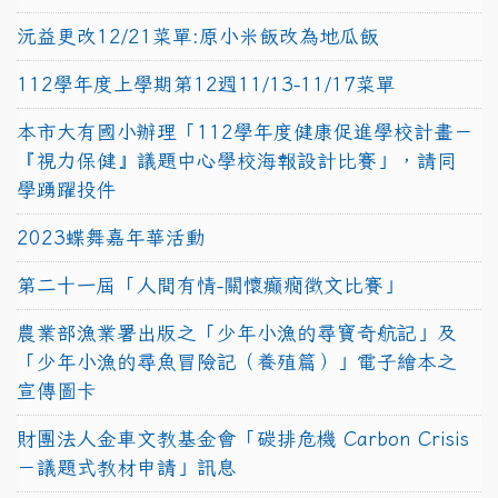
沅益更改12/21菜單:原小米飯改為地瓜飯
112學年度上學期第12週11/13-11/17菜單
本市大有國小辦理「112學年度健康促進學校計畫－
『視力保健』議題中心學校海報設計比賽」，請同
學踴躍投件
2023蝶舞嘉年華活動
第二十一屆「人間有情-關懷癲癇徵文比賽」
農業部漁業署出版之「少年小漁的尋寶奇航記」及
「少年小漁的尋魚冒險記（養殖篇）」電子繪本之
宣傳圖卡
財團法人金車文教基金會「碳排危機 Carbon Crisis
－議題式教材申請」訊息