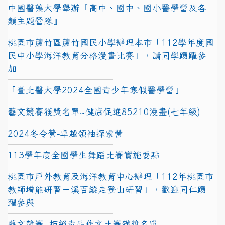
中國醫藥大學舉辦『高中、國中、國小醫學營及各
類主題營隊』
桃園市蘆竹區蘆竹國民小學辦理本市「112學年度國
民中小學海洋教育分格漫畫比賽」，請同學踴躍參
加
「臺北醫大學2024全國青少年寒假醫學營」
藝文競賽獲獎名單~健康促進85210漫畫(七年級)
2024冬令營-卓越領袖探索營
113學年度全國學生舞蹈比賽實施要點
桃園市戶外教育及海洋教育中心辦理「112年桃園市
教師增能研習－溪百縱走登山研習」，歡迎同仁踴
躍參與
藝文競賽~拒絕毒品作文比賽獲獎名單