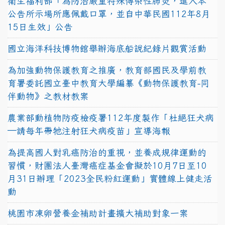
衛生福利部「為防治嚴重特殊傳染性肺炎，進入本
公告所示場所應佩戴口罩，並自中華民國112年8月
15日生效」公告
國立海洋科技博物館舉辦海底船說紀錄片觀賞活動
為加強動物保護教育之推廣，教育部國民及學前教
育署委託國立臺中教育大學編纂《動物保護教育-同
伴動物》之教材教案
農業部動植物防疫檢疫署112年度製作「杜絕狂犬病
—請每年帶牠注射狂犬病疫苗」宣導海報
為提高國人對乳癌防治的重視，並養成規律運動的
習慣，財團法人臺灣癌症基金會擬於10月7日至10
月31日辦理「2023全民粉紅運動」實體線上健走活
動
桃園市凍卵營養金補助計畫擴大補助對象一案