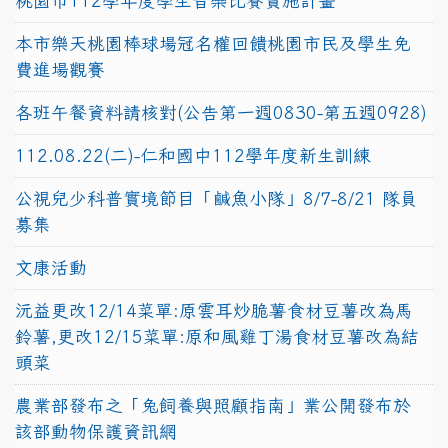
桃園市112學年度學生音樂比賽實施計畫
本市樂天桃園棒球場冠名權回饋桃園市民及學生免
費進場觀賽
各班午餐資料請核對(公告第一週0830-第五週0928)
112.08.22(二)-仁和國中112學年度新生訓練
公視兒少科普實境節目「鹹魚小隊」8/7-8/21 隊員
募集
文康活動
沅益更改12/14菜單:原雲耳炒脆薯食材豆薯改為馬
鈴薯,更改12/15菜單:原和風雞丁湯食材豆薯改為結
頭菜
農業部發布之「兔飼養與照顧指南」業公開發布於
該部動物保護資訊網