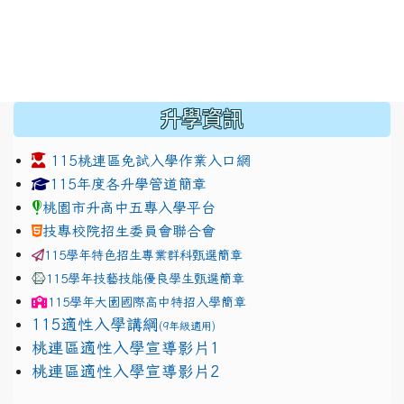
:::
升學資訊
115桃連區免試入學作業入口網
link to https://www.jhjhs.tyc.edu.tw/modules/tadnew
link to http://tyc.entry.ed
link to http://tyc.entry.ed
115年度各升學管道簡章
桃園市升高中五專入學平台
技專校院招生委員會聯合會
115學年特色招生專業群科甄選簡章
115學年技藝技能優良學生甄選簡章
115學年
大園國際高中
特招入學簡章
115適性入學講綱
(9年級適用)
link to https://docs.google.com/presentation/
桃連區適性入學宣導影片1
link to https://docs.google.com/presentation/
114適性入學講綱
1111
桃連區適性入學宣導影片2
(