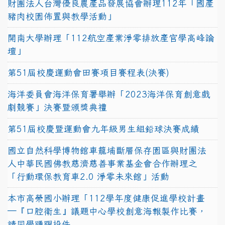
財團法人台灣優良農產品發展協會辦理112年「國產
豬肉校園佈置與教學活動」
開南大學辦理「112航空產業淨零排放產官學高峰論
壇」
第51屆校慶運動會田賽項目賽程表(決賽)
海洋委員會海洋保育署舉辦「2023海洋保育創意戲
劇競賽」決賽暨頒獎典禮
第51屆校慶暨運動會九年級男生組鉛球決賽成績
國立自然科學博物館車籠埔斷層保存園區與財團法
人中華民國佛教慈濟慈善事業基金會合作辦理之
「行動環保教育車2.0 淨零未來館」活動
本市高榮國小辦理「112學年度健康促進學校計畫
─『口腔衛生』議題中心學校創意海報製作比賽，
請同學踴躍投件