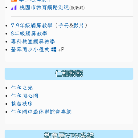
桃園市教育網路測速
(限教網)
7.9年級觸屏教學
（
手冊
&
影片
）
8年級觸屏教學
專科教室觸屏教學
link to https://www.jh
link to https://drive.googl
螢幕同步小程式
+P
仁和報報
仁和之光
仁和同心園
整潔秩序
仁和國中退休聯誼會專網
教育局VPN系統