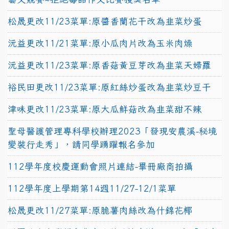
松晟更改11/23菜單:原醬香蘭花干改為韭菜炒蛋
沅益更改11/21菜單:原小瓜肉片改為玉米肉燥
沅益更改11/23菜單:原香菇黃豆芽改為韭菜天婦羅
裕民田更改11/23菜單:原紅絲炒蛋改為韭菜炒豆干
津味更改11/23菜單:原大瓜鮮菇改為韭菜甜不辣
聖母醫護管理專科學校辦理2023「發現安農溪-秘境
變裝行走秀」，請同學踴躍報名參加
112學年度校慶運動會照片連結-畢冊廠商拍攝
112學年度上學期第14週11/27-12/1菜單
松晟更改11/27菜單:原脆薯肉絲改為什錦花椰