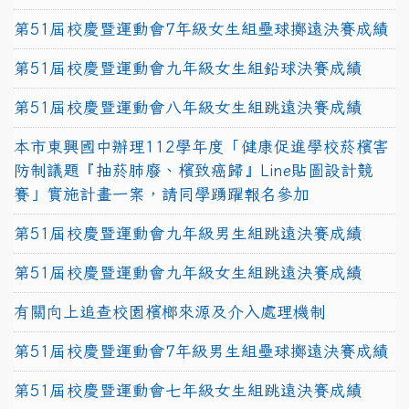
第51屆校慶暨運動會7年級女生組壘球擲遠決賽成績
第51屆校慶暨運動會九年級女生組鉛球決賽成績
第51屆校慶暨運動會八年級女生組跳遠決賽成績
本市東興國中辦理112學年度「健康促進學校菸檳害
防制議題『抽菸肺廢、檳致癌歸』Line貼圖設計競
賽」實施計畫一案，請同學踴躍報名參加
第51屆校慶暨運動會九年級男生組跳遠決賽成績
第51屆校慶暨運動會九年級女生組跳遠決賽成績
有關向上追查校園檳榔來源及介入處理機制
第51屆校慶暨運動會7年級男生組壘球擲遠決賽成績
第51屆校慶暨運動會七年級女生組跳遠決賽成績