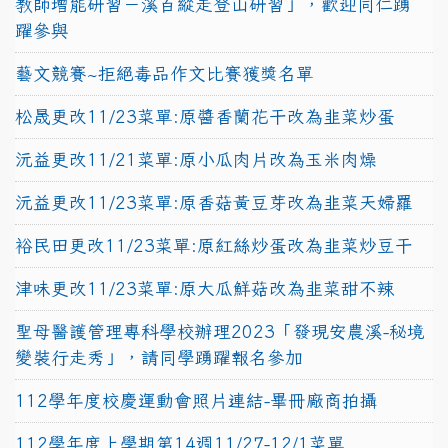
教師增能研習－溪百縱走登山研習」，歡迎同仁踴
躍參與
藝文競賽~拒絕毒品作文比賽獲獎名單
松晟更改11/23菜單:原醬香蘭花干改為韭菜炒蛋
沅益更改11/21菜單:原小瓜肉片改為玉米肉燥
沅益更改11/23菜單:原香菇黃豆芽改為韭菜天婦羅
裕民田更改11/23菜單:原紅絲炒蛋改為韭菜炒豆干
津味更改11/23菜單:原大瓜鮮菇改為韭菜甜不辣
聖母醫護管理專科學校辦理2023「發現安農溪-秘境
變裝行走秀」，請同學踴躍報名參加
112學年度校慶運動會照片連結-畢冊廠商拍攝
112學年度上學期第14週11/27-12/1菜單