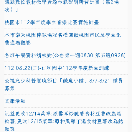
議題數位教材教學資源示範說明研習計畫（第2場
次）」
桃園市112學年度學生音樂比賽實施計畫
本市樂天桃園棒球場冠名權回饋桃園市民及學生免
費進場觀賽
各班午餐資料請核對(公告第一週0830-第五週0928)
112.08.22(二)-仁和國中112學年度新生訓練
公視兒少科普實境節目「鹹魚小隊」8/7-8/21 隊員
募集
文康活動
沅益更改12/14菜單:原雲耳炒脆薯食材豆薯改為馬
鈴薯,更改12/15菜單:原和風雞丁湯食材豆薯改為結
頭菜