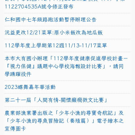
1122704535A號令修正發布
仁和國中七年級路跑活動暫停辦理公告
沅益更改12/21菜單:原小米飯改為地瓜飯
112學年度上學期第12週11/13-11/17菜單
本市大有國小辦理「112學年度健康促進學校計畫－
『視力保健』議題中心學校海報設計比賽」，請同
學踴躍投件
2023蝶舞嘉年華活動
第二十一屆「人間有情-關懷癲癇徵文比賽」
農業部漁業署出版之「少年小漁的尋寶奇航記」及
「少年小漁的尋魚冒險記（養殖篇）」電子繪本之
宣傳圖卡