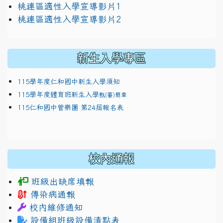
link to https://docs.google.com/presentation/
桃連區適性入學宣導影片1
link to https://docs.google.com/presentation/
114適性入學講綱
1111
桃連區適性入學宣導影片2
(
新生入學專區
115學年度仁和國中新生入學須知
115學年度體育班新生入學
甄(審)簡章
115仁和國中管樂團 第24屆報名表
校內通報
班級出缺席填報
傳染病通報
校內維修通知
設備組班級設備清點表