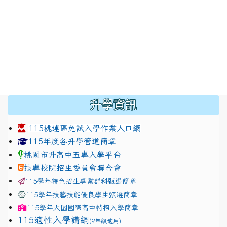
:::
升學資訊
115桃連區免試入學作業入口網
link to https://www.jhjhs.tyc.edu.tw/modules/tadnew
link to http://tyc.entry.ed
link to http://tyc.entry.ed
115年度各升學管道簡章
桃園市升高中五專入學平台
技專校院招生委員會聯合會
115學年特色招生專業群科甄選簡章
115學年技藝技能優良學生甄選簡章
115學年
大園國際高中
特招入學簡章
115適性入學講綱
(9年級適用)