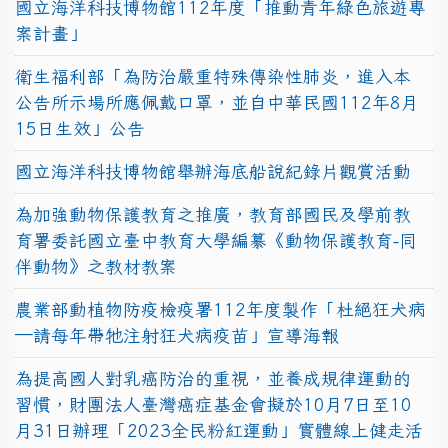
國立海洋科技博物館112年度「推動青年綠色旅遊專
案計畫」
衛生福利部「為防治嚴重特殊傳染性肺炎，進入本
公告所示場所應佩戴口罩，並自中華民國112年8月
15日生效」公告
國立海洋科技博物館舉辦海底船說紀錄片觀賞活動
為加強動物保護教育之推廣，教育部國民及學前教
育署委託國立臺中教育大學編纂《動物保護教育-同
伴動物》之教材教案
農業部動植物防疫檢疫署112年度製作「杜絕狂犬病
—請每年帶牠注射狂犬病疫苗」宣導海報
為提高國人對乳癌防治的重視，並養成規律運動的
習慣，財團法人臺灣癌症基金會擬於10月7日至10
月31日辦理「2023全民粉紅運動」實體線上健走活