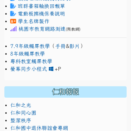
班群書箱輪換回報單
電動板擦機保養說明
學生名牌製作
桃園市教育網路測速
(限教網)
7.9年級觸屏教學
（
手冊
&
影片
）
8年級觸屏教學
專科教室觸屏教學
link to https://www.jh
link to https://drive.googl
螢幕同步小程式
+P
仁和報報
仁和之光
仁和同心園
整潔秩序
仁和國中退休聯誼會專網