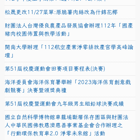
松晟更改11/27菜單:原脆薯肉絲改為什錦花椰
財團法人台灣優良農產品發展協會辦理112年「國產
豬肉校園佈置與教學活動」
開南大學辦理「112航空產業淨零排放產官學高峰論
壇」
第51屆校慶運動會田賽項目賽程表(決賽)
海洋委員會海洋保育署舉辦「2023海洋保育創意戲
劇競賽」決賽暨頒獎典禮
第51屆校慶暨運動會九年級男生組鉛球決賽成績
國立自然科學博物館車籠埔斷層保存園區與財團法
人中華民國佛教慈濟慈善事業基金會合作辦理之
「行動環保教育車2.0 淨零未來館」活動