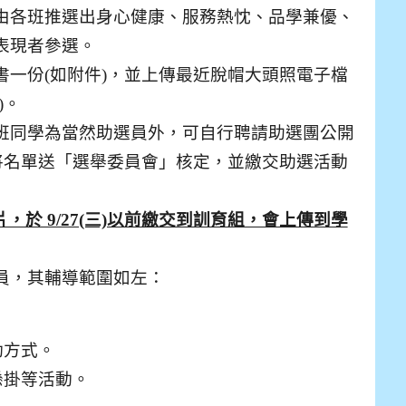
由各班推選出身心健康、服務熱忱、品學兼優、
表現者參選。
書一份(如附件)，並上傳最近脫帽大頭照電子檔
)。
班同學為當然助選員外，可自行聘請助選團公開
應將名單送「選舉委員會」核定，並繳交助選活動
片，於 9/27(三)以前繳交到訓育組，會上傳到學
員，其輔導範圍如左：
動方式。
懸掛等活動。