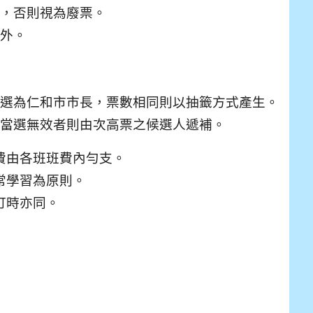
，否則視為廢票。
外。
選為仁和市市長，票數相同則以抽籤方式產生。
當選無效者
則由次高票之候選人遞補。
費由各班班費內勻支。
常學習為原則。
訂時亦同。