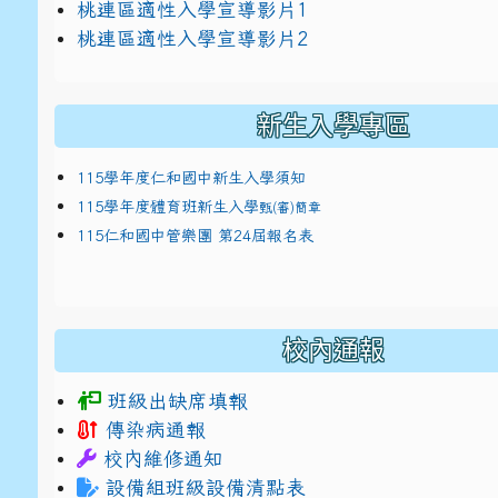
link to https://docs.google.com/presentat
桃連區適性入學宣導影片1
link to https://docs.google.com/presentat
114適性入學講綱
1
桃連區適性入學宣導影片2
(
新生入學專區
115學年度仁和國中新生入學須知
115學年度體育班新生入學
甄(審)簡章
115仁和國中管樂團 第24屆報名表
校內通報
班級出缺席填報
傳染病通報
校內維修通知
設備組班級設備清點表