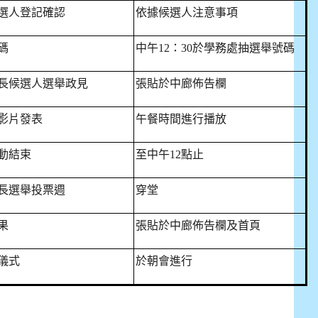
選人登記確認
依據候選人注意事項
碼
中午
12
：
30
於學務處抽選舉號碼
長候選人選舉政見
張貼於中廊佈告欄
影片發表
午餐時間進行播放
動結束
至中午
12
點止
E9%BB%9E2%E4%B8%8B%E5%9F%B7%E8%A1%8C%E5%8F%
view?usp=sharing
長選舉投票週
穿堂
果
張貼於中廊佈告欄及首頁
儀式
於朝會進行