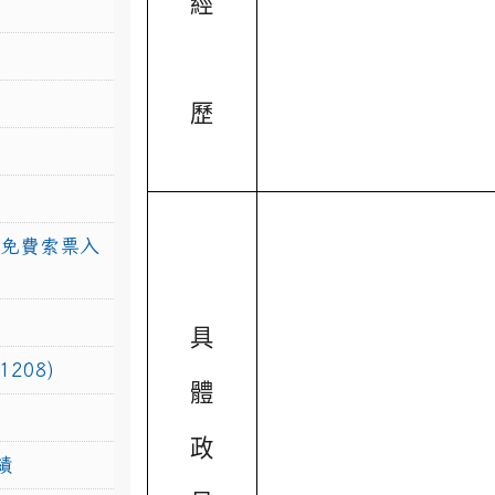
經
歷
館免費索票入
具
208)
體
政
績