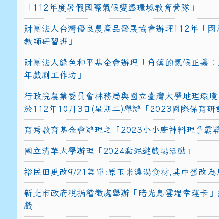
「112年度暑假國際氣候變遷環境教育營隊」
財團法人台灣優良農產品發展協會辦理112年「國
教師研習班」
財團法人綠色和平基金會辦理「角落的氣候正義：2
年戲劇工作坊」
行政院農業委員會林務局與國立臺灣大學地理環境
於112年10月3日(星期二)舉辦「2023國際保育
育秀教育基金會辦理之「2023小小廚神料理爭霸
國立清華大學辦理「2024黏泥遊戲場活動」
裕民田更改9/21菜單:原玉米濃湯食材,其中蛋改為
新北市政府稅捐稽徵處舉辦「暗光鳥雲端幸運卡」
戲