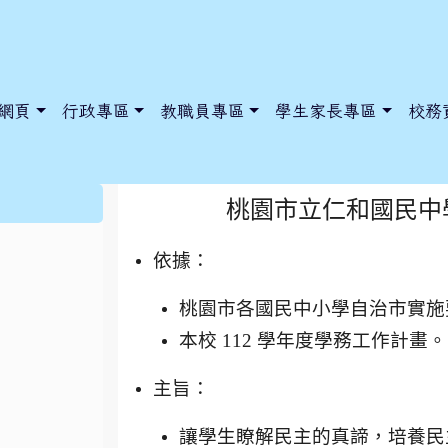
網頁
行政專區
教職員專區
學生家長專區
校務
桃園市立仁和國民中
:::
桃園市立仁和國民中
依據：
dnews/index.php?nsn=5425
y.edu.tw/NoExamImitate_TL/NoExamImitateHome/Page/Public
y.edu.tw/NoExamImitate_TL/NoExamImitateHome/Page/Public
桃園市各國民中小學自治市實施
本校 112 學年度學務工作計畫。
主旨：
讓學生瞭解民主的真諦，培養民