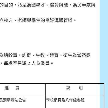
drive_link&ouid=115921082145615632562&rtpof=true&
的目的，乃是為國舉才、選賢與能，為民奉獻與
drive_link&ouid=115921082145615632562&rtpof=true&
m/presentation/d/14fN7FrCDS9g9keYgSUmfVbCTNGSK
立校方、老師與學生的良好溝通管道。
為總幹事，訓育、生教、體育、衛生為當然委
每處室另派 2 人為委員。
進 度
說 明
長選舉辦法公告
學校網頁及八年級各班