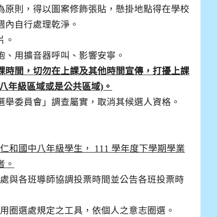
為原則，得以圖案修飾張貼，懸掛地點得在學校
週內自行處理乾淨。
片。
炮、用擴音器呼叫、影響安寧。
課時間，切勿在上課及其他時間宣傳，打擾上課
八年級區域或是公共區域)。
選舉委員會」調查屬實，取消其候選人資格。
仁和國中八年級學生， 111 學年度下學期學業
者。
處與各班導師協調投票時間並公告各班投票時
用圈選處規定之工具，依個人之意志圈選。