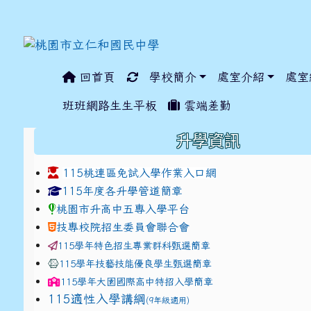
回首頁
學校簡介
處室介紹
處室
:::
班班網路生生平板
雲端差勤
:::
升學資訊
115桃連區免試入學作業入口網
link to https://www.jhjhs.tyc.edu.tw/modules/ta
link to http://tyc.entr
link to http://tyc.entr
115年度各升學管道簡章
桃園市升高中五專入學平台
技專校院招生委員會聯合會
115學年特色招生專業群科甄選簡章
115學年技藝技能優良學生甄選簡章
115學年
大園國際高中
特招入學簡章
115適性入學講綱
(9年級適用)