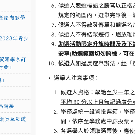
候選人競選標語之謄寫以正楷
規定的範圍內，選舉完畢後一
產豬肉教學
候選人不得散發傳單和競選名
候選人不得結眾遊行、燃放鞭
023年青少
助選活動限定升旗時間及及下
安寧(助選範圍切勿跨棟，可在
資源學系訂
候選人
如違反選舉辦法，經「
研討會」
選舉人注意事項：
戰」
候選人資格：
學籍至少一年之
平均 80 分以上且無記過處分
馬鈴薯
學務處統一設置投票箱，學務
網頁互動遊
間，依序至學務處中廊投票。
各選舉人於領取選票後，應使