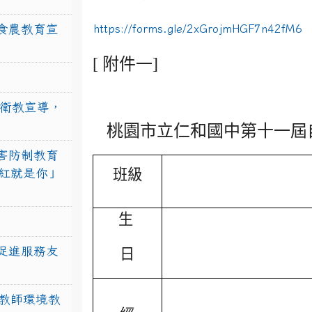
食農教育宣
https://forms.gle/2xGrojmHGF7n42fM6
[
附件一]
強衛教宣導，
桃園市立仁和國中第十一屆
害防制教育
班級
紅就是你」
生
促進服務友
日
教師環境教