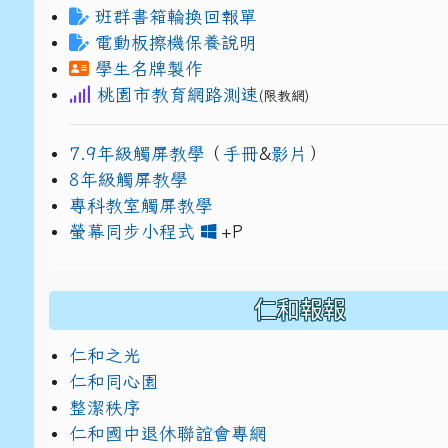
班群書箱輪換回報單
電動板擦機保養說明
學生名牌製作
桃園市教育網路測速
(限教網)
7.9年級觸屏教學
（
手冊
&
影片
）
8年級觸屏教學
專科教室觸屏教學
link to https://www
link to https://drive.g
螢幕同步小程式
+P
仁和報報
仁和之光
仁和同心園
整潔秩序
仁和國中退休聯誼會專網