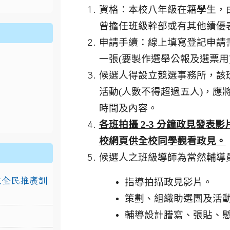
資格：本校八年級在籍學生，
曾擔任班級幹部或有其他績優
申請手續：線上填寫登記申請
一張(要製作選舉公報及選票用
候選人得設立競選事務所，該
活動(人數不得超過五人)，
時間及內容。
各班拍攝 2-3 分鐘政見發表影
校網頁供全校同學觀看政見。
候選人之班級導師為當然輔導
排放全民推廣訓
指導拍攝政見影片。
策劃、組織助選團及活
輔導設計謄寫、張貼、