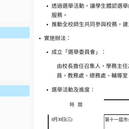
ion/d/1x3bih9gNpRNolaz0znBOn--g7OisECve/edit?usp=
透過選舉活動，讓學生體認選舉
ion/d/1x3bih9gNpRNolaz0znBOn--g7OisECve/edit?usp=
111ㄅㄅ
link to https://docs.go114適性入學講綱
ogle.co
(
服務。
推動全校師生共同參與校務，建
實施辦法：
成立「選舉委員會」：
由校長擔任召集人，學務主任
員，教務處、總務處、輔導室，
選舉活動及進度：
時 間
8
月
30
日
(
三
)
第十一屆市