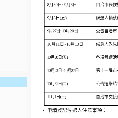
8
月
30
日
~9
月
8
日
自治市長候
9
月
8
日
(
五
)
候選人抽號
9
月
27
日
~10
月
20
日
公告自治市
10
月
11
日
~10
月
13
日
候選人政見
10
月
20
日
(
五
)
各項競選活
.jhjhs.tyc.edu.tw/uploads/tad_blocks/file/%
oogle.com/file/d/1DRAbt49kEePJ5_zYCA1AuLinl3dysZ_8/
10
月
23
日
~10
月
27
日
第十一屆市
10
月
31
日
(
二
)
公告選舉結
11
月
1
日
(
三
)
自治市交接
申請登記候選人注意事項：