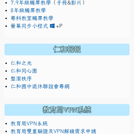
7.9年級觸屏教學
（
手冊
&
影片
）
8年級觸屏教學
專科教室觸屏教學
link to https://www.jh
link to https://drive.googl
螢幕同步小程式
+P
仁和報報
仁和之光
仁和同心園
整潔秩序
仁和國中退休聯誼會專網
教育局VPN系統
教育局VPN系統
教育局雙重驗證及VPN解鎖需求申請