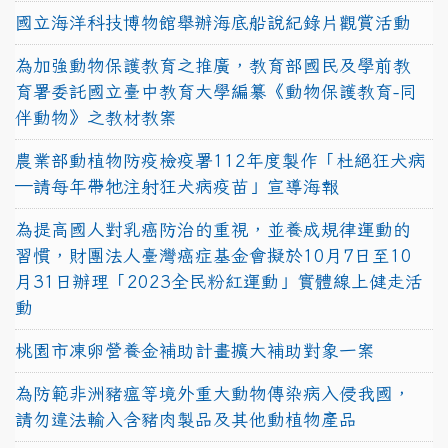
國立海洋科技博物館舉辦海底船說紀錄片觀賞活動
為加強動物保護教育之推廣，教育部國民及學前教
育署委託國立臺中教育大學編纂《動物保護教育-同
伴動物》之教材教案
農業部動植物防疫檢疫署112年度製作「杜絕狂犬病
—請每年帶牠注射狂犬病疫苗」宣導海報
為提高國人對乳癌防治的重視，並養成規律運動的
習慣，財團法人臺灣癌症基金會擬於10月7日至10
月31日辦理「2023全民粉紅運動」實體線上健走活
動
桃園市凍卵營養金補助計畫擴大補助對象一案
為防範非洲豬瘟等境外重大動物傳染病入侵我國，
請勿違法輸入含豬肉製品及其他動植物產品