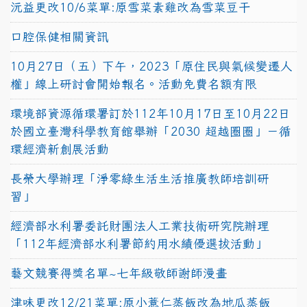
沅益更改10/6菜單:原雪菜素雞改為雪菜豆干
口腔保健相關資訊
10月27日（五）下午，2023「原住民與氣候變遷人
權」線上研討會開始報名。活動免費名額有限
環境部資源循環署訂於112年10月17日至10月22日
於國立臺灣科學教育館舉辦「2030 超越圈圈」－循
環經濟新創展活動
長榮大學辦理「淨零綠生活生活推廣教師培訓研
習」
經濟部水利署委託財團法人工業技術研究院辦理
「112年經濟部水利署節約用水績優選拔活動」
藝文競賽得獎名單~七年級敬師謝師漫畫
津味更改12/21菜單:原小薏仁蒸飯改為地瓜蒸飯