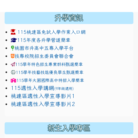
:::
升學資訊
115桃連區免試入學作業入口網
link to https://www.jhjhs.tyc.edu.tw/modules/tadnew
link to http://tyc.entry.ed
link to http://tyc.entry.ed
115年度各升學管道簡章
桃園市升高中五專入學平台
技專校院招生委員會聯合會
115學年特色招生專業群科甄選簡章
115學年技藝技能優良學生甄選簡章
115學年
大園國際高中
特招入學簡章
115適性入學講綱
(9年級適用)
link to https://docs.google.com/presentation/
桃連區適性入學宣導影片1
link to https://docs.google.com/presentation/
114適性入學講綱
1111
桃連區適性入學宣導影片2
(
新生入學專區