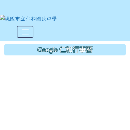
沅益更改11/7菜單:原椰漿咖
:::
Google 仁和行事曆