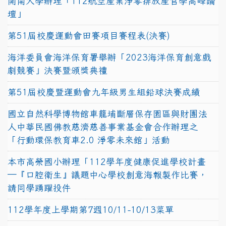
開南大學辦理「112航空產業淨零排放產官學高峰論
壇」
第51屆校慶運動會田賽項目賽程表(決賽)
海洋委員會海洋保育署舉辦「2023海洋保育創意戲
劇競賽」決賽暨頒獎典禮
第51屆校慶暨運動會九年級男生組鉛球決賽成績
國立自然科學博物館車籠埔斷層保存園區與財團法
人中華民國佛教慈濟慈善事業基金會合作辦理之
「行動環保教育車2.0 淨零未來館」活動
本市高榮國小辦理「112學年度健康促進學校計畫
─『口腔衛生』議題中心學校創意海報製作比賽，
請同學踴躍投件
112學年度上學期第7週10/11-10/13菜單