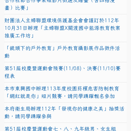
合作社節合作事業短影片徵選及繪畫（含四格漫
畫）比賽」
財團法人主婦聯盟環境保護基金會會謹訂於112年
10月31日辦理「主婦聯盟X關渡國中能源教育教案
推廣工作坊」
「鏡頭下的戶外教育」戶外教育攝影展作品徵件活
動
第51屆校慶暨運動會預賽(11/08)、決賽(11/10)賽
程表
本市東興國中辦理113年度校園菸檳危害防制教育
「網紅就是你」短片競賽，請同學踴躍報名參加
本府衛生局辦理112年「發現你的健康之美」抽獎活
動，請同學踴躍參與
第51屆校慶暨運動會七、八、九年級男、女生組