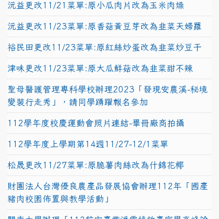
沅益更改11/21菜單:原小瓜肉片改為玉米肉燥
沅益更改11/23菜單:原香菇黃豆芽改為韭菜天婦羅
裕民田更改11/23菜單:原紅絲炒蛋改為韭菜炒豆干
津味更改11/23菜單:原大瓜鮮菇改為韭菜甜不辣
聖母醫護管理專科學校辦理2023「發現安農溪-秘境
變裝行走秀」，請同學踴躍報名參加
112學年度校慶運動會照片連結-畢冊廠商拍攝
112學年度上學期第14週11/27-12/1菜單
松晟更改11/27菜單:原脆薯肉絲改為什錦花椰
財團法人台灣優良農產品發展協會辦理112年「國產
豬肉校園佈置與教學活動」