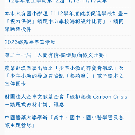
112學年度上學期第12週11/13-11/17菜單
本市大有國小辦理「112學年度健康促進學校計畫－
『視力保健』議題中心學校海報設計比賽」，請同
學踴躍投件
2023蝶舞嘉年華活動
第二十一屆「人間有情-關懷癲癇徵文比賽」
農業部漁業署出版之「少年小漁的尋寶奇航記」及
「少年小漁的尋魚冒險記（養殖篇）」電子繪本之
宣傳圖卡
財團法人金車文教基金會「碳排危機 Carbon Crisis
－議題式教材申請」訊息
中國醫藥大學舉辦『高中、國中、國小醫學營及各
類主題營隊』