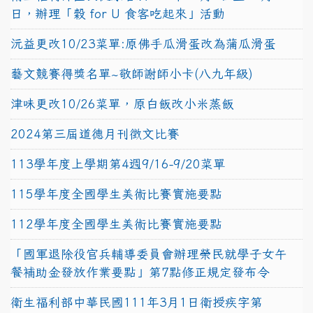
日，辦理「穀 for U 食客吃起來」活動
沅益更改10/23菜單:原佛手瓜滑蛋改為蒲瓜滑蛋
藝文競賽得獎名單~敬師謝師小卡(八九年級)
津味更改10/26菜單，原白飯改小米蒸飯
2024第三屆道德月刊徵文比賽
113學年度上學期第4週9/16-9/20菜單
115學年度全國學生美術比賽實施要點
112學年度全國學生美術比賽實施要點
「國軍退除役官兵輔導委員會辦理榮民就學子女午
餐補助金發放作業要點」第7點修正規定發布令
衛生福利部中華民國111年3月1日衛授疾字第