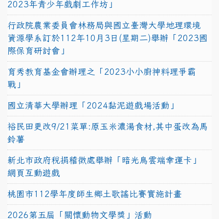
2023年青少年戲劇工作坊」
行政院農業委員會林務局與國立臺灣大學地理環境
資源學系訂於112年10月3日(星期二)舉辦「2023國
際保育研討會」
育秀教育基金會辦理之「2023小小廚神料理爭霸
戰」
國立清華大學辦理「2024黏泥遊戲場活動」
裕民田更改9/21菜單:原玉米濃湯食材,其中蛋改為馬
鈴薯
新北市政府稅捐稽徵處舉辦「暗光鳥雲端幸運卡」
網頁互動遊戲
桃園市112學年度師生鄉土歌謠比賽實施計畫
2026第五屆「關懷動物文學獎」活動