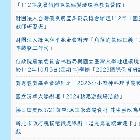
「112年度暑假國際氣候變遷環境教育營隊」
財團法人台灣優良農產品發展協會辦理112年「國
教師研習班」
財團法人綠色和平基金會辦理「角落的氣候正義：2
年戲劇工作坊」
行政院農業委員會林務局與國立臺灣大學地理環境
於112年10月3日(星期二)舉辦「2023國際保育
育秀教育基金會辦理之「2023小小廚神料理爭霸
國立清華大學辦理「2024黏泥遊戲場活動」
裕民田更改9/21菜單:原玉米濃湯食材,其中蛋改為
新北市政府稅捐稽徵處舉辦「暗光鳥雲端幸運卡」
戲