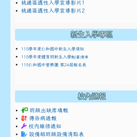
link to https://docs.google.com/presentat
桃連區適性入學宣導影片1
link to https://docs.google.com/presentat
114適性入學講綱
1
桃連區適性入學宣導影片2
(
新生入學專區
115學年度仁和國中新生入學須知
115學年度體育班新生入學
甄(審)簡章
115仁和國中管樂團 第24屆報名表
校內通報
班級出缺席填報
傳染病通報
校內維修通知
設備組班級設備清點表