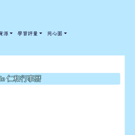
資源
學習評量
同心園
徵選競賽~獲獎名單
gle 仁和行事曆
/ChooseSys?s=05 style=font-size: 1rem; background-color:
/ChooseSys?s=05 style=font-size: 1rem; background-color: