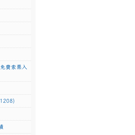
館免費索票入
208)
績