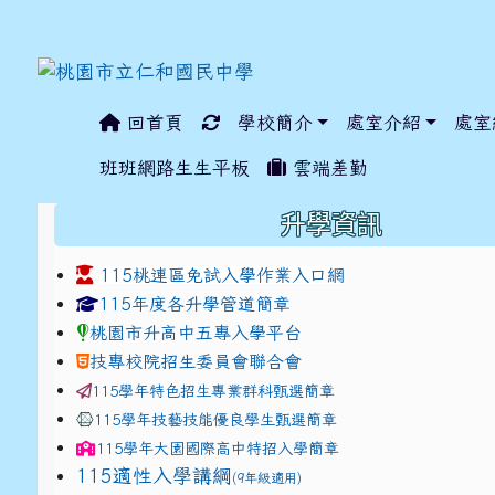
回首頁
學校簡介
處室介紹
處室
:::
班班網路生生平板
雲端差勤
:::
升學資訊
115桃連區免試入學作業入口網
link to https://www.jhjhs.tyc.edu.tw/modules/ta
link to http://tyc.entr
link to http://tyc.entr
115年度各升學管道簡章
桃園市升高中五專入學平台
技專校院招生委員會聯合會
115學年特色招生專業群科甄選簡章
115學年技藝技能優良學生甄選簡章
115學年
大園國際高中
特招入學簡章
115適性入學講綱
(9年級適用)