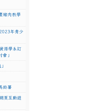
產豬肉教學
023年青少
資源學系訂
研討會」
戰」
馬鈴薯
網頁互動遊