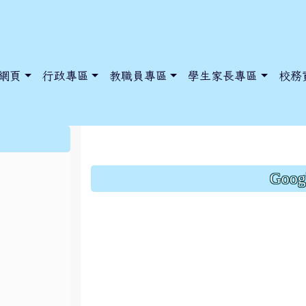
網頁
行政專區
教職員專區
學生家長專區
校務
第51屆畢冊封面設計
:::
Goo
dnews/index.php?nsn=5425
y.edu.tw/NoExamImitate_TL/NoExamImitateHome/Page/Public
y.edu.tw/NoExamImitate_TL/NoExamImitateHome/Page/Public