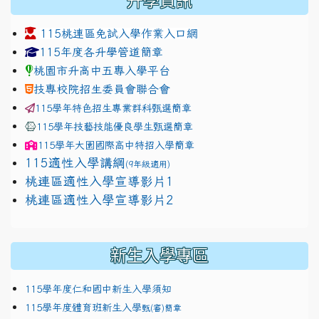
升學資訊
115桃連區免試入學作業入口網
link to https://www.jhjhs.tyc.edu.tw/modules/tadnew
link to http://tyc.entry.ed
link to http://tyc.entry.ed
115年度各升學管道簡章
桃園市升高中五專入學平台
技專校院招生委員會聯合會
115學年特色招生專業群科甄選簡章
115學年技藝技能優良學生甄選簡章
115學年
大園國際高中
特招入學簡章
115適性入學講綱
(9年級適用)
link to https://docs.google.com/presentation/
桃連區適性入學宣導影片1
link to https://docs.google.com/presentation/
114適性入學講綱
1111
桃連區適性入學宣導影片2
(
新生入學專區
115學年度仁和國中新生入學須知
115學年度體育班新生入學
甄(審)簡章