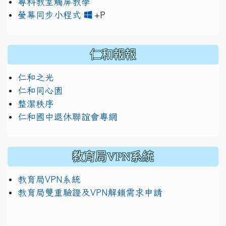
專科教室觸屏教學
link to https://www.jh
link to https://drive.googl
螢幕同步小程式
+P
仁和報報
仁和之光
仁和同心園
整潔秩序
仁和國中退休聯誼會專網
教育局VPN系統
教育局VPN系統
教育局雙重驗證及VPN解鎖需求申請