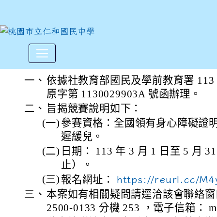
社團法人中華民國牙醫師公會
:::
一、
依據社教育部國民及學前教育署 113 年
原字第 1130029903A 號函辦理。
二、
旨揭競賽說明如下：
(一)
參賽資格：全國領有身心障礙證
遲緩兒。
(二)
日期： 113 年 3 月 1 日至 5 月
止）。
(三)
報名網址：
https://reurl.cc/M
三、
本案如有相關疑問請逕洽該會聯絡窗口
2500-0133 分機 253 ，電子信箱： may