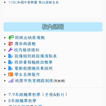
115仁和國中管樂團 第24屆報名表
校內通報
班級出缺席填報
傳染病通報
校內維修通知
設備組班級設備清點表
班群書箱輪換回報單
電動板擦機保養說明
學生名牌製作
桃園市教育網路測速
(限教網)
7.9年級觸屏教學
（
手冊
&
影片
）
8年級觸屏教學