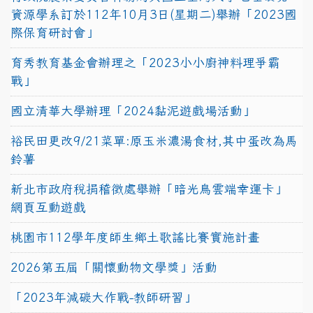
資源學系訂於112年10月3日(星期二)舉辦「2023國
際保育研討會」
育秀教育基金會辦理之「2023小小廚神料理爭霸
戰」
國立清華大學辦理「2024黏泥遊戲場活動」
裕民田更改9/21菜單:原玉米濃湯食材,其中蛋改為馬
鈴薯
新北市政府稅捐稽徵處舉辦「暗光鳥雲端幸運卡」
網頁互動遊戲
桃園市112學年度師生鄉土歌謠比賽實施計畫
2026第五屆「關懷動物文學獎」活動
「2023年減碳大作戰-教師研習」