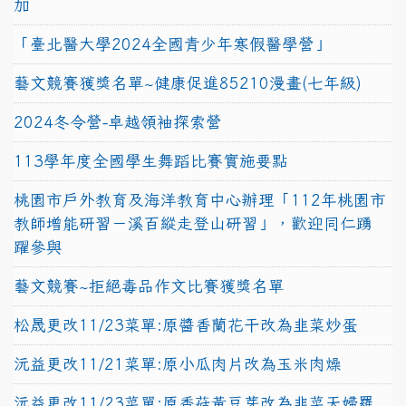
加
「臺北醫大學2024全國青少年寒假醫學營」
藝文競賽獲獎名單~健康促進85210漫畫(七年級)
2024冬令營-卓越領袖探索營
113學年度全國學生舞蹈比賽實施要點
桃園市戶外教育及海洋教育中心辦理「112年桃園市
教師增能研習－溪百縱走登山研習」，歡迎同仁踴
躍參與
藝文競賽~拒絕毒品作文比賽獲獎名單
松晟更改11/23菜單:原醬香蘭花干改為韭菜炒蛋
沅益更改11/21菜單:原小瓜肉片改為玉米肉燥
沅益更改11/23菜單:原香菇黃豆芽改為韭菜天婦羅