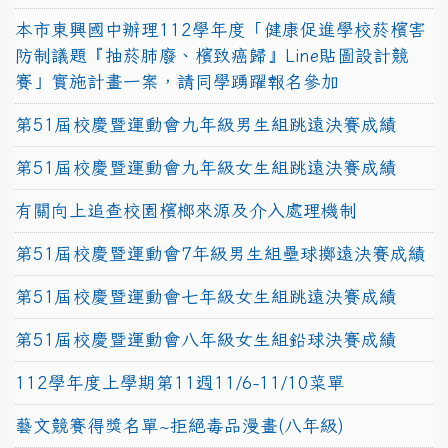
本市東興國中辦理112學年度「健康促進學校菸檳害
防制議題『抽菸肺廢、檳致癌歸』Line貼圖設計競
賽」實施計畫一案，請同學踴躍報名參加
第51屆校慶暨運動會九年級男生組跳遠決賽成績
第51屆校慶暨運動會九年級女生組跳遠決賽成績
有關向上追查校園檳榔來源及介入處理機制
第51屆校慶暨運動會7年級男生組壘球擲遠決賽成績
第51屆校慶暨運動會七年級女生組跳遠決賽成績
第51屆校慶暨運動會八年級女生組鉛球決賽成績
112學年度上學期第11週11/6-11/10菜單
藝文競賽得獎名單~拒絕毒品漫畫(八年級)