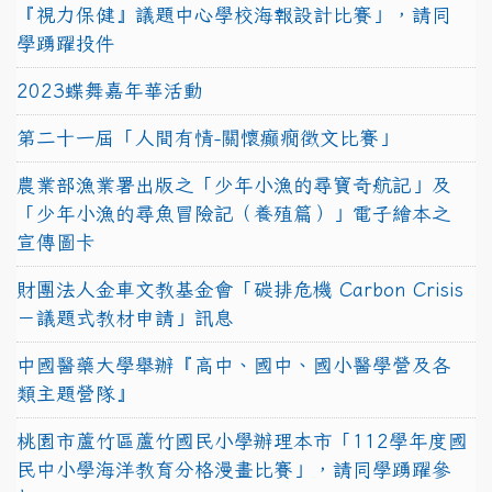
『視力保健』議題中心學校海報設計比賽」，請同
學踴躍投件
2023蝶舞嘉年華活動
第二十一屆「人間有情-關懷癲癇徵文比賽」
農業部漁業署出版之「少年小漁的尋寶奇航記」及
「少年小漁的尋魚冒險記（養殖篇）」電子繪本之
宣傳圖卡
財團法人金車文教基金會「碳排危機 Carbon Crisis
－議題式教材申請」訊息
中國醫藥大學舉辦『高中、國中、國小醫學營及各
類主題營隊』
桃園市蘆竹區蘆竹國民小學辦理本市「112學年度國
民中小學海洋教育分格漫畫比賽」，請同學踴躍參