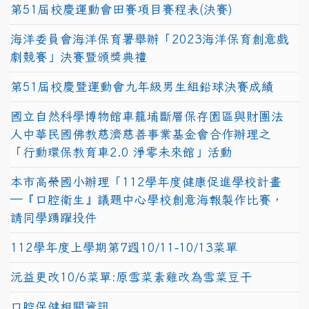
第51屆校慶運動會田賽項目賽程表(決賽)
海洋委員會海洋保育署舉辦「2023海洋保育創意戲
劇競賽」決賽暨頒獎典禮
第51屆校慶暨運動會九年級男生組鉛球決賽成績
國立自然科學博物館車籠埔斷層保存園區與財團法
人中華民國佛教慈濟慈善事業基金會合作辦理之
「行動環保教育車2.0 淨零未來館」活動
本市高榮國小辦理「112學年度健康促進學校計畫
─『口腔衛生』議題中心學校創意海報製作比賽，
請同學踴躍投件
112學年度上學期第7週10/11-10/13菜單
沅益更改10/6菜單:原雪菜素雞改為雪菜豆干
口腔保健相關資訊