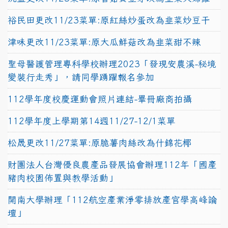
裕民田更改11/23菜單:原紅絲炒蛋改為韭菜炒豆干
津味更改11/23菜單:原大瓜鮮菇改為韭菜甜不辣
聖母醫護管理專科學校辦理2023「發現安農溪-秘境
變裝行走秀」，請同學踴躍報名參加
112學年度校慶運動會照片連結-畢冊廠商拍攝
112學年度上學期第14週11/27-12/1菜單
松晟更改11/27菜單:原脆薯肉絲改為什錦花椰
財團法人台灣優良農產品發展協會辦理112年「國產
豬肉校園佈置與教學活動」
開南大學辦理「112航空產業淨零排放產官學高峰論
壇」