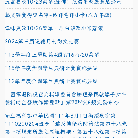
沅益更改10/23菜單:原佛手瓜滑蛋改為蒲瓜滑蛋
藝文競賽得獎名單~敬師謝師小卡(八九年級)
津味更改10/26菜單，原白飯改小米蒸飯
2024第三屆道德月刊徵文比賽
113學年度上學期第4週9/16-9/20菜單
115學年度全國學生美術比賽實施要點
112學年度全國學生美術比賽實施要點
「國軍退除役官兵輔導委員會辦理榮民就學子女午
餐補助金發放作業要點」第7點修正規定發布令
衛生福利部中華民國111年3月1日衛授疾字第
1110200204號令「違反傳染病防治法第四十八條
第一項規定所為之隔離措施、第五十八條第一項第