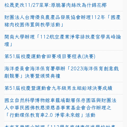
松晟更改11/27菜單:原脆薯肉絲改為什錦花椰
財團法人台灣優良農產品發展協會辦理112年「國產
豬肉校園佈置與教學活動」
開南大學辦理「112航空產業淨零排放產官學高峰論
壇」
第51屆校慶運動會田賽項目賽程表(決賽)
海洋委員會海洋保育署舉辦「2023海洋保育創意戲
劇競賽」決賽暨頒獎典禮
第51屆校慶暨運動會九年級男生組鉛球決賽成績
國立自然科學博物館車籠埔斷層保存園區與財團法
人中華民國佛教慈濟慈善事業基金會合作辦理之
「行動環保教育車2.0 淨零未來館」活動