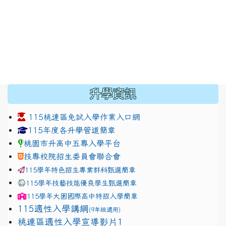
:::
升學資訊
115桃連區免試入學作業入口網
link to https://www.jhjhs.tyc.edu.tw/modules/tadnew
link to http://tyc.entry.ed
link to http://tyc.entry.ed
115年度各升學管道簡章
桃園市升高中五專入學平台
技專校院招生委員會聯合會
115學年特色招生專業群科甄選簡章
115學年技藝技能優良學生甄選簡章
115學年
大園國際高中
特招入學簡章
115適性入學講綱
(9年級適用)
link to https://docs.google.com/presentation/
桃連區適性入學宣導影片1