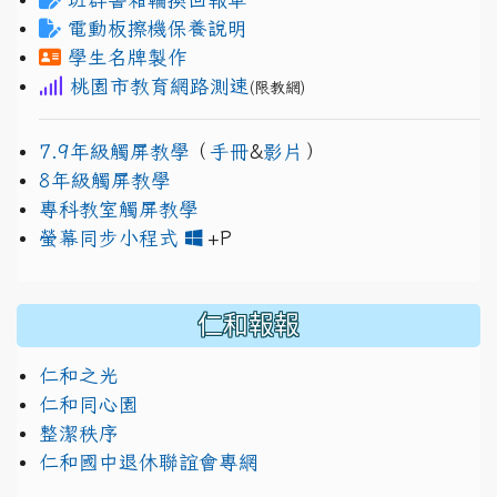
電動板擦機保養說明
學生名牌製作
桃園市教育網路測速
(限教網)
7.9年級觸屏教學
（
手冊
&
影片
）
8年級觸屏教學
專科教室觸屏教學
link to https://www.jh
link to https://drive.googl
螢幕同步小程式
+P
仁和報報
仁和之光
仁和同心園
整潔秩序
仁和國中退休聯誼會專網