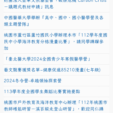
財團法人金車文教基金會「碳排危機 Carbon Crisis
－議題式教材申請」訊息
中國醫藥大學舉辦『高中、國中、國小醫學營及各
類主題營隊』
桃園市蘆竹區蘆竹國民小學辦理本市「112學年度國
民中小學海洋教育分格漫畫比賽」，請同學踴躍參
加
「臺北醫大學2024全國青少年寒假醫學營」
藝文競賽獲獎名單~健康促進85210漫畫(七年級)
2024冬令營-卓越領袖探索營
113學年度全國學生舞蹈比賽實施要點
桃園市戶外教育及海洋教育中心辦理「112年桃園市
教師增能研習－溪百縱走登山研習」，歡迎同仁踴