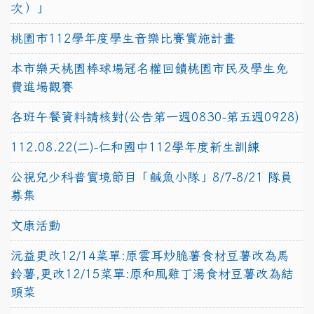
次）」
桃園市112學年度學生音樂比賽實施計畫
本市樂天桃園棒球場冠名權回饋桃園市民及學生免
費進場觀賽
各班午餐資料請核對(公告第一週0830-第五週0928)
112.08.22(二)-仁和國中112學年度新生訓練
公視兒少科普實境節目「鹹魚小隊」8/7-8/21 隊員
募集
文康活動
沅益更改12/14菜單:原雲耳炒脆薯食材豆薯改為馬
鈴薯,更改12/15菜單:原和風雞丁湯食材豆薯改為結
頭菜