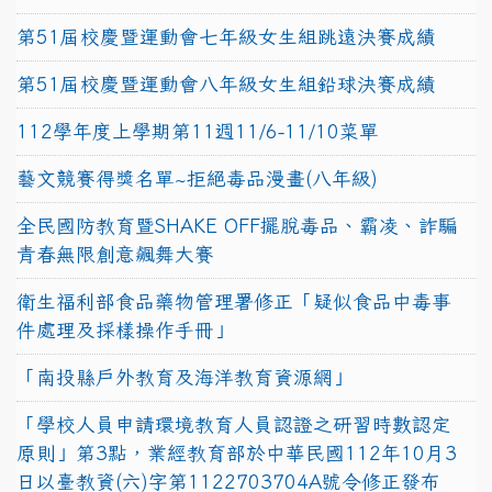
第51屆校慶暨運動會七年級女生組跳遠決賽成績
第51屆校慶暨運動會八年級女生組鉛球決賽成績
112學年度上學期第11週11/6-11/10菜單
藝文競賽得獎名單~拒絕毒品漫畫(八年級)
全民國防教育暨SHAKE OFF擺脫毒品、霸凌、詐騙
青春無限創意飆舞大賽
衛生福利部食品藥物管理署修正「疑似食品中毒事
件處理及採樣操作手冊」
「南投縣戶外教育及海洋教育資源網」
「學校人員申請環境教育人員認證之研習時數認定
原則」第3點，業經教育部於中華民國112年10月3
日以臺教資(六)字第1122703704A號令修正發布