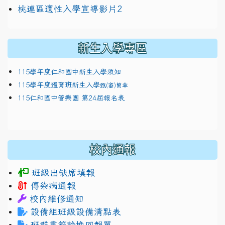
link to https://docs.google.com/presentation/
114適性入學講綱
1111
桃連區適性入學宣導影片2
(
新生入學專區
115學年度仁和國中新生入學須知
115學年度體育班新生入學
甄(審)簡章
115仁和國中管樂團 第24屆報名表
校內通報
班級出缺席填報
傳染病通報
校內維修通知
設備組班級設備清點表
班群書箱輪換回報單