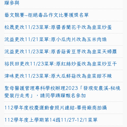
躍參與
藝文競賽~拒絕毒品作文比賽獲獎名單
松晟更改11/23菜單:原醬香蘭花干改為韭菜炒蛋
沅益更改11/21菜單:原小瓜肉片改為玉米肉燥
沅益更改11/23菜單:原香菇黃豆芽改為韭菜天婦羅
裕民田更改11/23菜單:原紅絲炒蛋改為韭菜炒豆干
津味更改11/23菜單:原大瓜鮮菇改為韭菜甜不辣
聖母醫護管理專科學校辦理2023「發現安農溪-秘境
變裝行走秀」，請同學踴躍報名參加
112學年度校慶運動會照片連結-畢冊廠商拍攝
112學年度上學期第14週11/27-12/1菜單