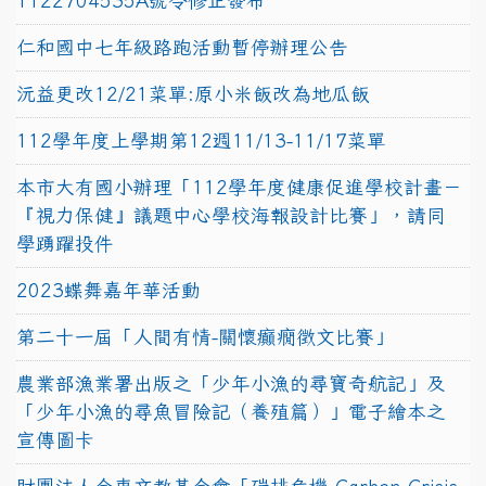
1122704535A號令修正發布
仁和國中七年級路跑活動暫停辦理公告
沅益更改12/21菜單:原小米飯改為地瓜飯
112學年度上學期第12週11/13-11/17菜單
本市大有國小辦理「112學年度健康促進學校計畫－
『視力保健』議題中心學校海報設計比賽」，請同
學踴躍投件
2023蝶舞嘉年華活動
第二十一屆「人間有情-關懷癲癇徵文比賽」
農業部漁業署出版之「少年小漁的尋寶奇航記」及
「少年小漁的尋魚冒險記（養殖篇）」電子繪本之
宣傳圖卡