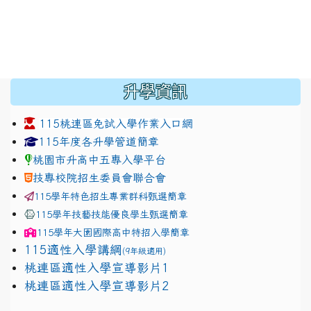
:::
升學資訊
115桃連區免試入學作業入口網
link to https://www.jhjhs.tyc.edu.tw/modules/tadnew
link to http://tyc.entry.ed
link to http://tyc.entry.ed
115年度各升學管道簡章
桃園市升高中五專入學平台
技專校院招生委員會聯合會
115學年特色招生專業群科甄選簡章
115學年技藝技能優良學生甄選簡章
115學年
大園國際高中
特招入學簡章
115適性入學講綱
(9年級適用)
link to https://docs.google.com/presentation/
桃連區適性入學宣導影片1
link to https://docs.google.com/presentation/
114適性入學講綱
1111
桃連區適性入學宣導影片2
(