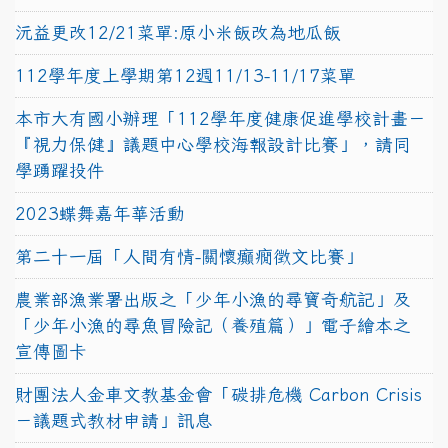
沅益更改12/21菜單:原小米飯改為地瓜飯
112學年度上學期第12週11/13-11/17菜單
本市大有國小辦理「112學年度健康促進學校計畫－
『視力保健』議題中心學校海報設計比賽」，請同
學踴躍投件
2023蝶舞嘉年華活動
第二十一屆「人間有情-關懷癲癇徵文比賽」
農業部漁業署出版之「少年小漁的尋寶奇航記」及
「少年小漁的尋魚冒險記（養殖篇）」電子繪本之
宣傳圖卡
財團法人金車文教基金會「碳排危機 Carbon Crisis
－議題式教材申請」訊息