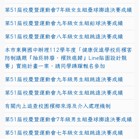
第51屆校慶暨運動會7年級女生組壘球擲遠決賽成績
第51屆校慶暨運動會九年級女生組鉛球決賽成績
第51屆校慶暨運動會八年級女生組跳遠決賽成績
本市東興國中辦理112學年度「健康促進學校菸檳害
防制議題『抽菸肺廢、檳致癌歸』Line貼圖設計競
賽」實施計畫一案，請同學踴躍報名參加
第51屆校慶暨運動會九年級男生組跳遠決賽成績
第51屆校慶暨運動會九年級女生組跳遠決賽成績
有關向上追查校園檳榔來源及介入處理機制
第51屆校慶暨運動會7年級男生組壘球擲遠決賽成績
第51屆校慶暨運動會七年級女生組跳遠決賽成績