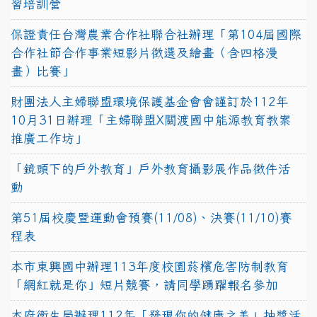
習培訓營
保證責任台灣農業合作社聯合社辦理「第104屆國際
合作社節合作事業短影片徵選及繪畫（含四格漫
畫）比賽」
財團法人主婦聯盟環境保護基金會會謹訂於112年
10月31日辦理「主婦聯盟X關渡國中能源教育教案
推廣工作坊」
「鏡頭下的戶外教育」戶外教育攝影展作品徵件活
動
第51屆校慶暨運動會預賽(11/08)、決賽(11/10)賽
程表
本市東興國中辦理113年度校園菸檳危害防制教育
「網紅就是你」短片競賽，請同學踴躍報名參加
本府衛生局辦理112年「發現你的健康之美」抽獎活