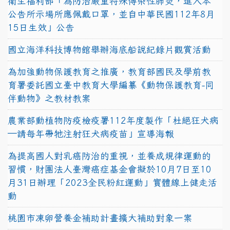
衛生福利部「為防治嚴重特殊傳染性肺炎，進入本
公告所示場所應佩戴口罩，並自中華民國112年8月
15日生效」公告
國立海洋科技博物館舉辦海底船說紀錄片觀賞活動
為加強動物保護教育之推廣，教育部國民及學前教
育署委託國立臺中教育大學編纂《動物保護教育-同
伴動物》之教材教案
農業部動植物防疫檢疫署112年度製作「杜絕狂犬病
—請每年帶牠注射狂犬病疫苗」宣導海報
為提高國人對乳癌防治的重視，並養成規律運動的
習慣，財團法人臺灣癌症基金會擬於10月7日至10
月31日辦理「2023全民粉紅運動」實體線上健走活
動
桃園市凍卵營養金補助計畫擴大補助對象一案