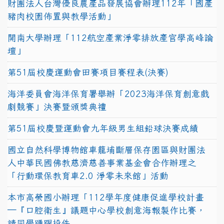
財團法人台灣優良農產品發展協會辦理112年「國產
豬肉校園佈置與教學活動」
開南大學辦理「112航空產業淨零排放產官學高峰論
壇」
第51屆校慶運動會田賽項目賽程表(決賽)
海洋委員會海洋保育署舉辦「2023海洋保育創意戲
劇競賽」決賽暨頒獎典禮
第51屆校慶暨運動會九年級男生組鉛球決賽成績
國立自然科學博物館車籠埔斷層保存園區與財團法
人中華民國佛教慈濟慈善事業基金會合作辦理之
「行動環保教育車2.0 淨零未來館」活動
本市高榮國小辦理「112學年度健康促進學校計畫
─『口腔衛生』議題中心學校創意海報製作比賽，
請同學踴躍投件