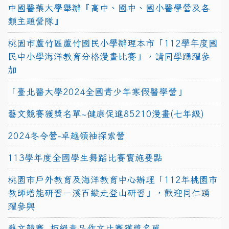
中國醫藥大學舉辦『高中、國中、國小醫學營及各
類主題營隊』
桃園市蘆竹區蘆竹國民小學辦理本市「112學年度國
民中小學海洋教育分格漫畫比賽」，請同學踴躍參
加
「臺北醫大學2024全國青少年寒假醫學營」
藝文競賽獲獎名單~健康促進85210漫畫(七年級)
2024冬令營-卓越領袖探索營
113學年度全國學生舞蹈比賽實施要點
桃園市戶外教育及海洋教育中心辦理「112年桃園市
教師增能研習－溪百縱走登山研習」，歡迎同仁踴
躍參與
藝文競賽~拒絕毒品作文比賽獲獎名單