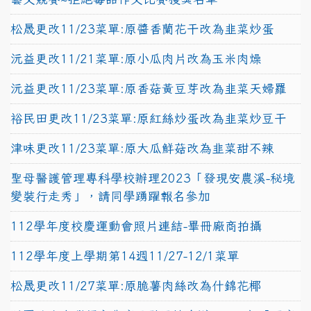
松晟更改11/23菜單:原醬香蘭花干改為韭菜炒蛋
沅益更改11/21菜單:原小瓜肉片改為玉米肉燥
沅益更改11/23菜單:原香菇黃豆芽改為韭菜天婦羅
裕民田更改11/23菜單:原紅絲炒蛋改為韭菜炒豆干
津味更改11/23菜單:原大瓜鮮菇改為韭菜甜不辣
聖母醫護管理專科學校辦理2023「發現安農溪-秘境
變裝行走秀」，請同學踴躍報名參加
112學年度校慶運動會照片連結-畢冊廠商拍攝
112學年度上學期第14週11/27-12/1菜單
松晟更改11/27菜單:原脆薯肉絲改為什錦花椰