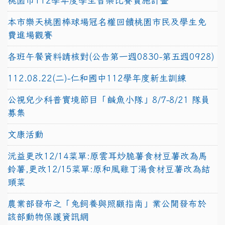
桃園市112學年度學生音樂比賽實施計畫
本市樂天桃園棒球場冠名權回饋桃園市民及學生免
費進場觀賽
各班午餐資料請核對(公告第一週0830-第五週0928)
112.08.22(二)-仁和國中112學年度新生訓練
公視兒少科普實境節目「鹹魚小隊」8/7-8/21 隊員
募集
文康活動
沅益更改12/14菜單:原雲耳炒脆薯食材豆薯改為馬
鈴薯,更改12/15菜單:原和風雞丁湯食材豆薯改為結
頭菜
農業部發布之「兔飼養與照顧指南」業公開發布於
該部動物保護資訊網