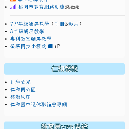
桃園市教育網路測速
(限教網)
7.9年級觸屏教學
（
手冊
&
影片
）
8年級觸屏教學
專科教室觸屏教學
link to https://www.jh
link to https://drive.googl
螢幕同步小程式
+P
仁和報報
仁和之光
仁和同心園
整潔秩序
仁和國中退休聯誼會專網
教育局VPN系統