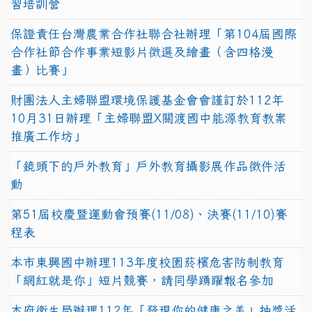
習培訓營
保證責任台灣農業合作社聯合社辦理「第104屆國際
合作社節合作事業短影片徵選及繪畫（含四格漫
畫）比賽」
財團法人主婦聯盟環境保護基金會會謹訂於112年
10月31日辦理「主婦聯盟X關渡國中能源教育教案
推廣工作坊」
「鏡頭下的戶外教育」戶外教育攝影展作品徵件活
動
第51屆校慶暨運動會預賽(11/08)、決賽(11/10)賽
程表
本市東興國中辦理113年度校園菸檳危害防制教育
「網紅就是你」短片競賽，請同學踴躍報名參加
本府衛生局辦理112年「發現你的健康之美」抽獎活