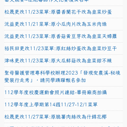
松晟更改11/23菜單:原醬香蘭花干改為韭菜炒蛋
沅益更改11/21菜單:原小瓜肉片改為玉米肉燥
沅益更改11/23菜單:原香菇黃豆芽改為韭菜天婦羅
裕民田更改11/23菜單:原紅絲炒蛋改為韭菜炒豆干
津味更改11/23菜單:原大瓜鮮菇改為韭菜甜不辣
聖母醫護管理專科學校辦理2023「發現安農溪-秘境
變裝行走秀」，請同學踴躍報名參加
112學年度校慶運動會照片連結-畢冊廠商拍攝
112學年度上學期第14週11/27-12/1菜單
松晟更改11/27菜單:原脆薯肉絲改為什錦花椰