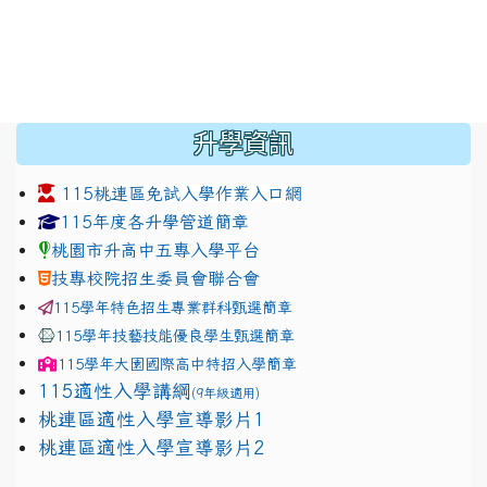
:::
升學資訊
115桃連區免試入學作業入口網
link to https://www.jhjhs.tyc.edu.tw/modules/tadnew
link to http://tyc.entry.ed
link to http://tyc.entry.ed
115年度各升學管道簡章
桃園市升高中五專入學平台
技專校院招生委員會聯合會
115學年特色招生專業群科甄選簡章
115學年技藝技能優良學生甄選簡章
115學年
大園國際高中
特招入學簡章
115適性入學講綱
(9年級適用)
link to https://docs.google.com/presentation/
桃連區適性入學宣導影片1
link to https://docs.google.com/presentation/
114適性入學講綱
1111
桃連區適性入學宣導影片2
(