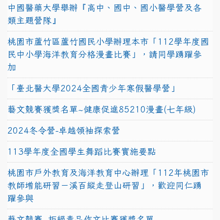
中國醫藥大學舉辦『高中、國中、國小醫學營及各
類主題營隊』
桃園市蘆竹區蘆竹國民小學辦理本市「112學年度國
民中小學海洋教育分格漫畫比賽」，請同學踴躍參
加
「臺北醫大學2024全國青少年寒假醫學營」
藝文競賽獲獎名單~健康促進85210漫畫(七年級)
2024冬令營-卓越領袖探索營
113學年度全國學生舞蹈比賽實施要點
桃園市戶外教育及海洋教育中心辦理「112年桃園市
教師增能研習－溪百縱走登山研習」，歡迎同仁踴
躍參與
藝文競賽~拒絕毒品作文比賽獲獎名單