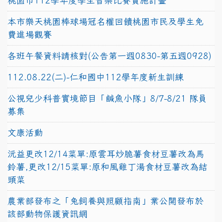
桃園市112學年度學生音樂比賽實施計畫
本市樂天桃園棒球場冠名權回饋桃園市民及學生免
費進場觀賽
各班午餐資料請核對(公告第一週0830-第五週0928)
112.08.22(二)-仁和國中112學年度新生訓練
公視兒少科普實境節目「鹹魚小隊」8/7-8/21 隊員
募集
文康活動
沅益更改12/14菜單:原雲耳炒脆薯食材豆薯改為馬
鈴薯,更改12/15菜單:原和風雞丁湯食材豆薯改為結
頭菜
農業部發布之「兔飼養與照顧指南」業公開發布於
該部動物保護資訊網