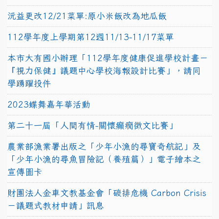
沅益更改12/21菜單:原小米飯改為地瓜飯
112學年度上學期第12週11/13-11/17菜單
本市大有國小辦理「112學年度健康促進學校計畫－
『視力保健』議題中心學校海報設計比賽」，請同
學踴躍投件
2023蝶舞嘉年華活動
第二十一屆「人間有情-關懷癲癇徵文比賽」
農業部漁業署出版之「少年小漁的尋寶奇航記」及
「少年小漁的尋魚冒險記（養殖篇）」電子繪本之
宣傳圖卡
財團法人金車文教基金會「碳排危機 Carbon Crisis
－議題式教材申請」訊息