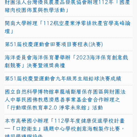
財團法人台灣優良農產品發展協會辦理112年「國產
豬肉校園佈置與教學活動」
開南大學辦理「112航空產業淨零排放產官學高峰論
壇」
第51屆校慶運動會田賽項目賽程表(決賽)
海洋委員會海洋保育署舉辦「2023海洋保育創意戲
劇競賽」決賽暨頒獎典禮
第51屆校慶暨運動會九年級男生組鉛球決賽成績
國立自然科學博物館車籠埔斷層保存園區與財團法
人中華民國佛教慈濟慈善事業基金會合作辦理之
「行動環保教育車2.0 淨零未來館」活動
本市高榮國小辦理「112學年度健康促進學校計畫
─『口腔衛生』議題中心學校創意海報製作比賽，
請同學踴躍投件