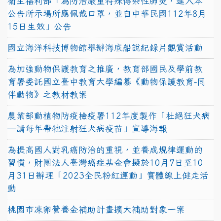
衛生福利部「為防治嚴重特殊傳染性肺炎，進入本
公告所示場所應佩戴口罩，並自中華民國112年8月
15日生效」公告
國立海洋科技博物館舉辦海底船說紀錄片觀賞活動
為加強動物保護教育之推廣，教育部國民及學前教
育署委託國立臺中教育大學編纂《動物保護教育-同
伴動物》之教材教案
農業部動植物防疫檢疫署112年度製作「杜絕狂犬病
—請每年帶牠注射狂犬病疫苗」宣導海報
為提高國人對乳癌防治的重視，並養成規律運動的
習慣，財團法人臺灣癌症基金會擬於10月7日至10
月31日辦理「2023全民粉紅運動」實體線上健走活
動
桃園市凍卵營養金補助計畫擴大補助對象一案