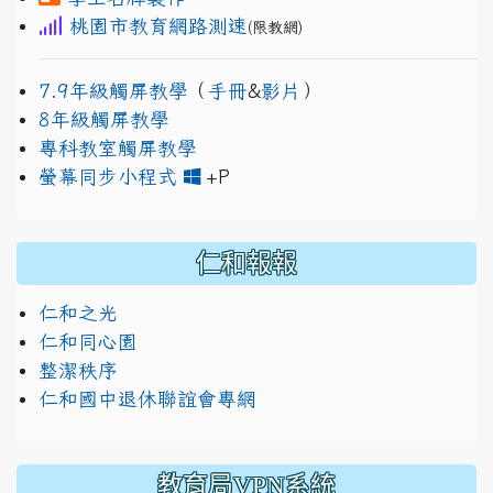
桃園市教育網路測速
(限教網)
7.9年級觸屏教學
（
手冊
&
影片
）
8年級觸屏教學
專科教室觸屏教學
link to https://www.jh
link to https://drive.googl
螢幕同步小程式
+P
仁和報報
仁和之光
仁和同心園
整潔秩序
仁和國中退休聯誼會專網
教育局VPN系統