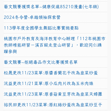
藝文競賽獲獎名單~健康促進85210漫畫(七年級)
2024冬令營-卓越領袖探索營
113學年度全國學生舞蹈比賽實施要點
桃園市戶外教育及海洋教育中心辦理「112年桃園市
教師增能研習－溪百縱走登山研習」，歡迎同仁踴
躍參與
藝文競賽~拒絕毒品作文比賽獲獎名單
松晟更改11/23菜單:原醬香蘭花干改為韭菜炒蛋
沅益更改11/21菜單:原小瓜肉片改為玉米肉燥
沅益更改11/23菜單:原香菇黃豆芽改為韭菜天婦羅
裕民田更改11/23菜單:原紅絲炒蛋改為韭菜炒豆干