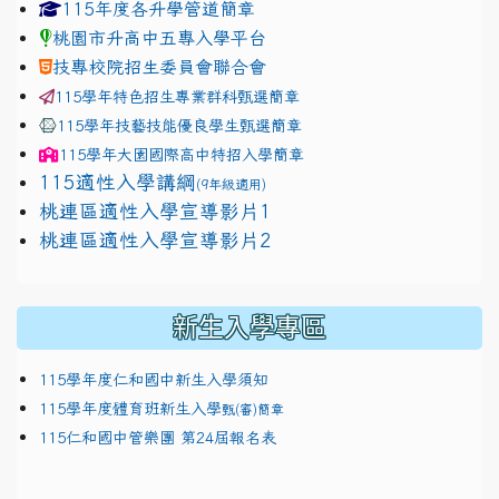
link to https://www.jhjhs.tyc.edu.tw/modules/tadnew
link to http://tyc.entry.ed
link to http://tyc.entry.ed
115年度各升學管道簡章
桃園市升高中五專入學平台
技專校院招生委員會聯合會
115學年特色招生專業群科甄選簡章
115學年技藝技能優良學生甄選簡章
115學年
大園國際高中
特招入學簡章
115適性入學講綱
(9年級適用)
link to https://docs.google.com/presentation/
桃連區適性入學宣導影片1
link to https://docs.google.com/presentation/
114適性入學講綱
1111
桃連區適性入學宣導影片2
(
新生入學專區
115學年度仁和國中新生入學須知
115學年度體育班新生入學
甄(審)簡章
115仁和國中管樂團 第24屆報名表