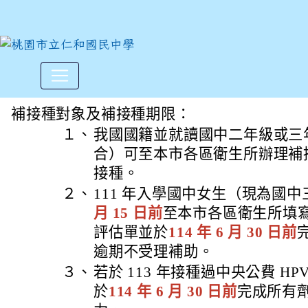
114年八九年級公費人類乳突
:::
補接種對象及補接種期限：
１、
我國國籍並就讀國中二年級或三
合）可至本市各區衛生所辦理補
接種。
２、
111 年入學國中女生（現為國
月 15 日前
至本市各區衛生所填寫
評估單並於
114 年 6 月 30 日前
逾期不受理補助。
３、
若於 113 年接種過中央公費 HP
於
114 年 6 月 30 日前
完成所有