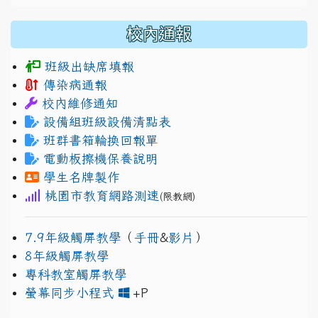
校內通報
班級出缺席填報
傳染病通報
校內維修通知
設備組班級設備清點表
班群書箱輪換回報單
電動板擦機保養說明
學生名牌製作
桃園市教育網路測速
(限教網)
7.9年級觸屏教學
（
手冊
&
影片
）
8年級觸屏教學
專科教室觸屏教學
link to https://www.jh
link to https://drive.googl
螢幕同步小程式
+P