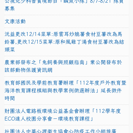
公視兒少科普實境節目「鹹魚小隊」8/7-8/21 隊員
募集
文康活動
沅益更改12/14菜單:原雲耳炒脆薯食材豆薯改為馬
鈴薯,更改12/15菜單:原和風雞丁湯食材豆薯改為結
頭菜
農業部發布之「兔飼養與照顧指南」業公開發布於
該部動物保護資訊網
教育部國民及學前教育署辦理「112年度戶外教育暨
海洋教育課程模組與教學案例徵選辦法」延長徵件
時間
財團法人電路板環境公益基金會辦理「112學年度
ECO達人校園分享會－環境教育課程」
社團法人中華心理衛生協會心防疫工作小組推廣