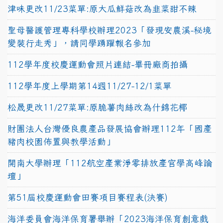
津味更改11/23菜單:原大瓜鮮菇改為韭菜甜不辣
聖母醫護管理專科學校辦理2023「發現安農溪-秘境
變裝行走秀」，請同學踴躍報名參加
112學年度校慶運動會照片連結-畢冊廠商拍攝
112學年度上學期第14週11/27-12/1菜單
松晟更改11/27菜單:原脆薯肉絲改為什錦花椰
財團法人台灣優良農產品發展協會辦理112年「國產
豬肉校園佈置與教學活動」
開南大學辦理「112航空產業淨零排放產官學高峰論
壇」
第51屆校慶運動會田賽項目賽程表(決賽)
海洋委員會海洋保育署舉辦「2023海洋保育創意戲