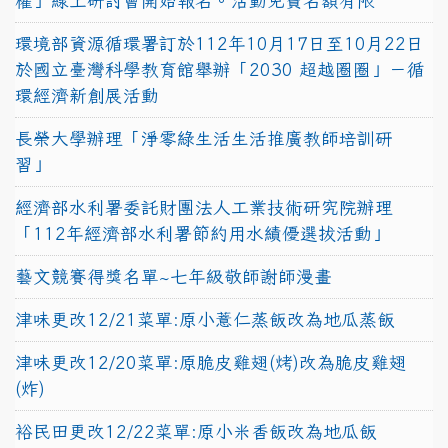
權」線上研討會開始報名。活動免費名額有限
環境部資源循環署訂於112年10月17日至10月22日
於國立臺灣科學教育館舉辦「2030 超越圈圈」－循
環經濟新創展活動
長榮大學辦理「淨零綠生活生活推廣教師培訓研
習」
經濟部水利署委託財團法人工業技術研究院辦理
「112年經濟部水利署節約用水績優選拔活動」
藝文競賽得獎名單~七年級敬師謝師漫畫
津味更改12/21菜單:原小薏仁蒸飯改為地瓜蒸飯
津味更改12/20菜單:原脆皮雞翅(烤)改為脆皮雞翅
(炸)
裕民田更改12/22菜單:原小米香飯改為地瓜飯