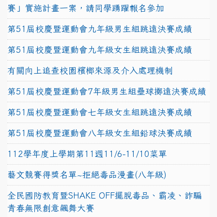
賽」實施計畫一案，請同學踴躍報名參加
第51屆校慶暨運動會九年級男生組跳遠決賽成績
第51屆校慶暨運動會九年級女生組跳遠決賽成績
有關向上追查校園檳榔來源及介入處理機制
第51屆校慶暨運動會7年級男生組壘球擲遠決賽成績
第51屆校慶暨運動會七年級女生組跳遠決賽成績
第51屆校慶暨運動會八年級女生組鉛球決賽成績
112學年度上學期第11週11/6-11/10菜單
藝文競賽得獎名單~拒絕毒品漫畫(八年級)
全民國防教育暨SHAKE OFF擺脫毒品、霸凌、詐騙
青春無限創意飆舞大賽