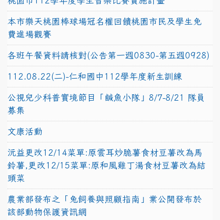
桃園市112學年度學生音樂比賽實施計畫
本市樂天桃園棒球場冠名權回饋桃園市民及學生免
費進場觀賽
各班午餐資料請核對(公告第一週0830-第五週0928)
112.08.22(二)-仁和國中112學年度新生訓練
公視兒少科普實境節目「鹹魚小隊」8/7-8/21 隊員
募集
文康活動
沅益更改12/14菜單:原雲耳炒脆薯食材豆薯改為馬
鈴薯,更改12/15菜單:原和風雞丁湯食材豆薯改為結
頭菜
農業部發布之「兔飼養與照顧指南」業公開發布於
該部動物保護資訊網