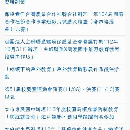
習培訓營
保證責任台灣農業合作社聯合社辦理「第104屆國際
合作社節合作事業短影片徵選及繪畫（含四格漫
畫）比賽」
財團法人主婦聯盟環境保護基金會會謹訂於112年
10月31日辦理「主婦聯盟X關渡國中能源教育教案
推廣工作坊」
「鏡頭下的戶外教育」戶外教育攝影展作品徵件活
動
第51屆校慶暨運動會預賽(11/08)、決賽(11/10)賽
程表
本市東興國中辦理113年度校園菸檳危害防制教育
「網紅就是你」短片競賽，請同學踴躍報名參加
本府衛生局辦理112年「發現你的健康之美」抽獎活