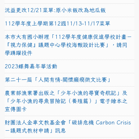
沅益更改12/21菜單:原小米飯改為地瓜飯
112學年度上學期第12週11/13-11/17菜單
本市大有國小辦理「112學年度健康促進學校計畫－
『視力保健』議題中心學校海報設計比賽」，請同
學踴躍投件
2023蝶舞嘉年華活動
第二十一屆「人間有情-關懷癲癇徵文比賽」
農業部漁業署出版之「少年小漁的尋寶奇航記」及
「少年小漁的尋魚冒險記（養殖篇）」電子繪本之
宣傳圖卡
財團法人金車文教基金會「碳排危機 Carbon Crisis
－議題式教材申請」訊息