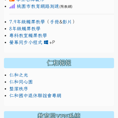
桃園市教育網路測速
(限教網)
7.9年級觸屏教學
（
手冊
&
影片
）
8年級觸屏教學
專科教室觸屏教學
link to https://www.jh
link to https://drive.googl
螢幕同步小程式
+P
仁和報報
仁和之光
仁和同心園
整潔秩序
仁和國中退休聯誼會專網
教育局VPN系統