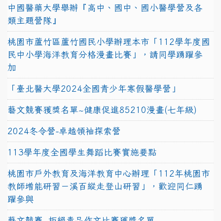
中國醫藥大學舉辦『高中、國中、國小醫學營及各
類主題營隊』
桃園市蘆竹區蘆竹國民小學辦理本市「112學年度國
民中小學海洋教育分格漫畫比賽」，請同學踴躍參
加
「臺北醫大學2024全國青少年寒假醫學營」
藝文競賽獲獎名單~健康促進85210漫畫(七年級)
2024冬令營-卓越領袖探索營
113學年度全國學生舞蹈比賽實施要點
桃園市戶外教育及海洋教育中心辦理「112年桃園市
教師增能研習－溪百縱走登山研習」，歡迎同仁踴
躍參與
藝文競賽~拒絕毒品作文比賽獲獎名單