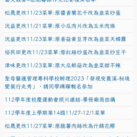
松晟更改11/23菜單:原醬香蘭花干改為韭菜炒蛋
沅益更改11/21菜單:原小瓜肉片改為玉米肉燥
沅益更改11/23菜單:原香菇黃豆芽改為韭菜天婦羅
裕民田更改11/23菜單:原紅絲炒蛋改為韭菜炒豆干
津味更改11/23菜單:原大瓜鮮菇改為韭菜甜不辣
聖母醫護管理專科學校辦理2023「發現安農溪-秘境
變裝行走秀」，請同學踴躍報名參加
112學年度校慶運動會照片連結-畢冊廠商拍攝
112學年度上學期第14週11/27-12/1菜單
松晟更改11/27菜單:原脆薯肉絲改為什錦花椰