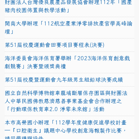
財團法人台灣優良農產品發展協會辦理112年「國產
豬肉校園佈置與教學活動」
開南大學辦理「112航空產業淨零排放產官學高峰論
壇」
第51屆校慶運動會田賽項目賽程表(決賽)
海洋委員會海洋保育署舉辦「2023海洋保育創意戲
劇競賽」決賽暨頒獎典禮
第51屆校慶暨運動會九年級男生組鉛球決賽成績
國立自然科學博物館車籠埔斷層保存園區與財團法
人中華民國佛教慈濟慈善事業基金會合作辦理之
「行動環保教育車2.0 淨零未來館」活動
本市高榮國小辦理「112學年度健康促進學校計畫
─『口腔衛生』議題中心學校創意海報製作比賽，
請同學踴躍投件