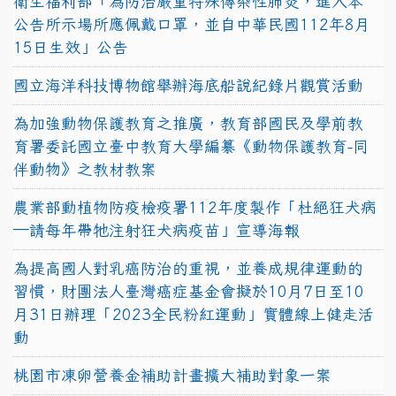
衛生福利部「為防治嚴重特殊傳染性肺炎，進入本
公告所示場所應佩戴口罩，並自中華民國112年8月
15日生效」公告
國立海洋科技博物館舉辦海底船說紀錄片觀賞活動
為加強動物保護教育之推廣，教育部國民及學前教
育署委託國立臺中教育大學編纂《動物保護教育-同
伴動物》之教材教案
農業部動植物防疫檢疫署112年度製作「杜絕狂犬病
—請每年帶牠注射狂犬病疫苗」宣導海報
為提高國人對乳癌防治的重視，並養成規律運動的
習慣，財團法人臺灣癌症基金會擬於10月7日至10
月31日辦理「2023全民粉紅運動」實體線上健走活
動
桃園市凍卵營養金補助計畫擴大補助對象一案