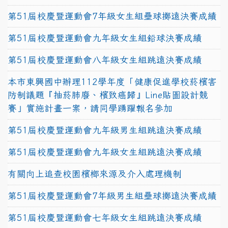
第51屆校慶暨運動會7年級女生組壘球擲遠決賽成績
第51屆校慶暨運動會九年級女生組鉛球決賽成績
第51屆校慶暨運動會八年級女生組跳遠決賽成績
本市東興國中辦理112學年度「健康促進學校菸檳害
防制議題『抽菸肺廢、檳致癌歸』Line貼圖設計競
賽」實施計畫一案，請同學踴躍報名參加
第51屆校慶暨運動會九年級男生組跳遠決賽成績
第51屆校慶暨運動會九年級女生組跳遠決賽成績
有關向上追查校園檳榔來源及介入處理機制
第51屆校慶暨運動會7年級男生組壘球擲遠決賽成績
第51屆校慶暨運動會七年級女生組跳遠決賽成績