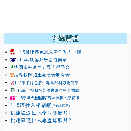
:::
升學資訊
115桃連區免試入學作業入口網
link to https://www.jhjhs.tyc.edu.tw/modules/tadnew
link to http://tyc.entry.ed
link to http://tyc.entry.ed
115年度各升學管道簡章
桃園市升高中五專入學平台
技專校院招生委員會聯合會
115學年特色招生專業群科甄選簡章
115學年技藝技能優良學生甄選簡章
115學年
大園國際高中
特招入學簡章
115適性入學講綱
(9年級適用)
link to https://docs.google.com/presentation/
桃連區適性入學宣導影片1
link to https://docs.google.com/presentation/
114適性入學講綱
1111
桃連區適性入學宣導影片2
(