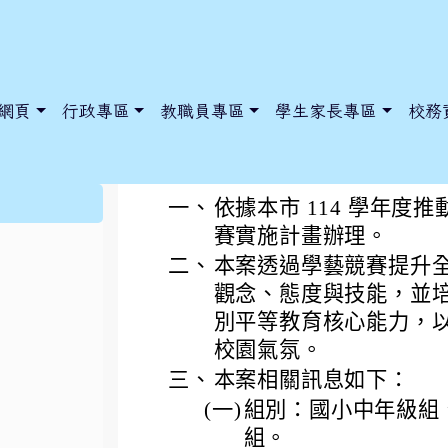
網頁
行政專區
教職員專區
學生家長專區
校務
本市石門國小辦理本市
:::
一、
依據本市 114 學年
賽實施計畫辦理。
二、
本案透過學藝競賽提升
dnews/index.php?nsn=5425
y.edu.tw/NoExamImitate_TL/NoExamImitateHome/Page/Public
y.edu.tw/NoExamImitate_TL/NoExamImitateHome/Page/Public
觀念、態度與技能，並
別平等教育核心能力，
校園氣氛。
三、
本案相關訊息如下：
(一)
組別：國小中年級組
組。