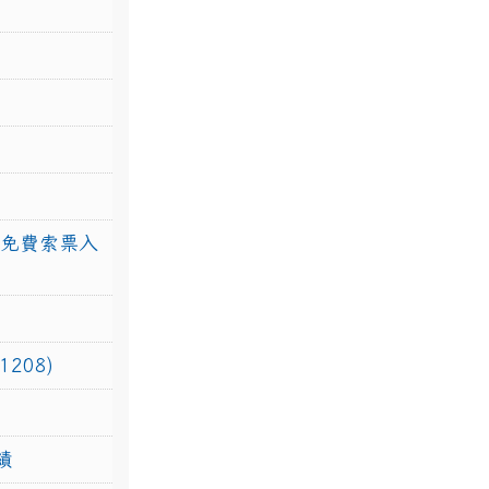
館免費索票入
208)
績