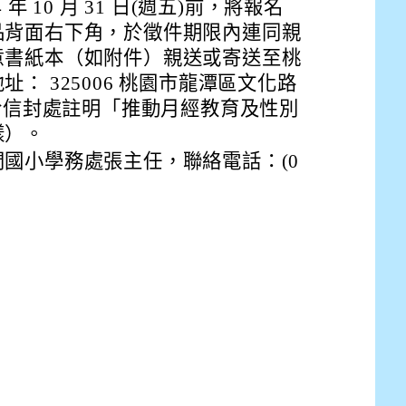
年 10 月 31 日(週五)前，將報名
品背面右下角，於徵件期限內連同親
意書紙本（如附件）親送或寄送至桃
： 325006 桃園市龍潭區文化路
請於信封處註明「推動月經教育及性別
樣）。
國小學務處張主任，聯絡電話：(0
E9%BB%9E2%E4%B8%8B%E5%9F%B7%E8%A1%8C%E5%8F%
view?usp=sharing