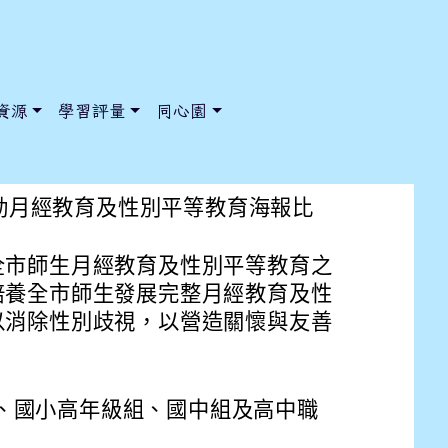
資源
學習評量
同心園
「114學年度推動月經教育及
度推動月經教育及性別平等教育海報比
全市師生月經教育及性別平等教育之
/ChooseSys?s=05 style=font-size: 1rem; background-color:
/ChooseSys?s=05 style=font-size: 1rem; background-color:
培養全市師生發展完整月經教育及性
以消除性別歧視，以營造關懷與友善
、國小高年級組、國中組及高中職