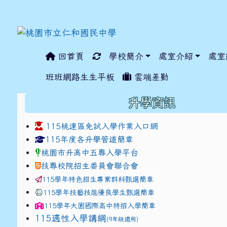
回首頁
學校簡介
處室介紹
處室
:::
班班網路生生平板
雲端差勤
:::
升學資訊
115桃連區免試入學作業入口網
link to https://www.jhjhs.tyc.edu.tw/modules/ta
link to http://tyc.entr
link to http://tyc.entr
115年度各升學管道簡章
桃園市升高中五專入學平台
技專校院招生委員會聯合會
115學年特色招生專業群科甄選簡章
115學年技藝技能優良學生甄選簡章
115學年
大園國際高中
特招入學簡章
115適性入學講綱
(9年級適用)