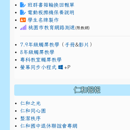
班群書箱輪換回報單
電動板擦機保養說明
學生名牌製作
桃園市教育網路測速
(限教網)
7.9年級觸屏教學
（
手冊
&
影片
）
8年級觸屏教學
專科教室觸屏教學
link to https://www
link to https://drive.g
螢幕同步小程式
+P
仁和報報
仁和之光
仁和同心園
整潔秩序
仁和國中退休聯誼會專網