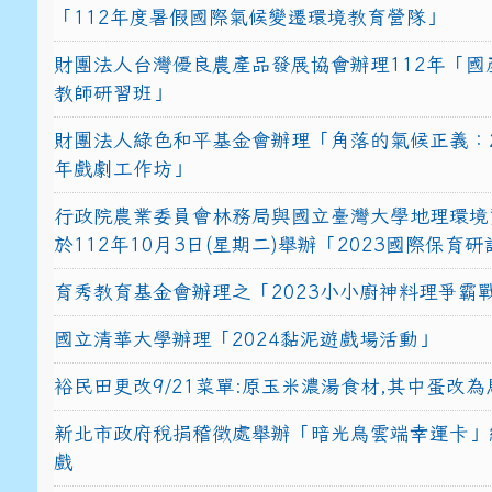
「112年度暑假國際氣候變遷環境教育營隊」
財團法人台灣優良農產品發展協會辦理112年「國
教師研習班」
財團法人綠色和平基金會辦理「角落的氣候正義：2
年戲劇工作坊」
行政院農業委員會林務局與國立臺灣大學地理環境
於112年10月3日(星期二)舉辦「2023國際保育
育秀教育基金會辦理之「2023小小廚神料理爭霸
國立清華大學辦理「2024黏泥遊戲場活動」
裕民田更改9/21菜單:原玉米濃湯食材,其中蛋改為
新北市政府稅捐稽徵處舉辦「暗光鳥雲端幸運卡」
戲