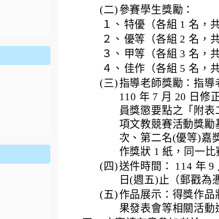
ion/d/1x3bih9gNpRNolaz0znBOn--g7OisECve/edit?usp=
(二)
參賽學生獎勵：
ion/d/1x3bih9gNpRNolaz0znBOn--g7OisECve/edit?usp=
111ㄅㄅ
link to https://docs.go114適性入學講綱
ogle.co
(
１、
特優（各組 1 名，共
２、
優等（各組 2 名，共
３、
甲等（各組 3 名，共
４、
佳作（各組 5 名，共
(三)
指導老師獎勵：指導
110 年 7 月 2
員獎懲要點之「附表
項文教競賽活動獎勵基
次、第二名(優等)嘉獎
作獎狀 1 紙，同一
(四)
送件時間： 114 年 9 月
日(週五)止（郵戳為
(五)
作品展示：得獎作品
果發表會等相關活動