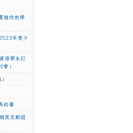
產豬肉教學
023年青少
資源學系訂
研討會」
戰」
馬鈴薯
網頁互動遊