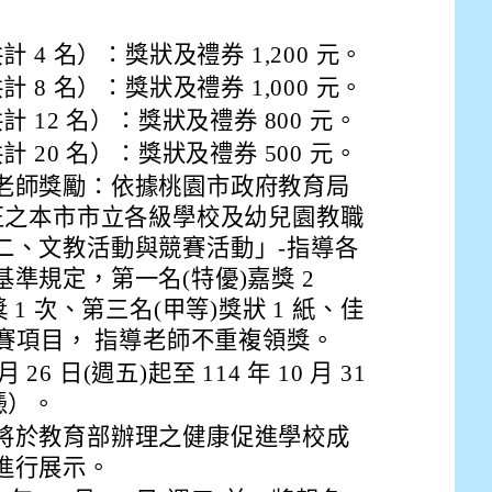
drive_link&ouid=115921082145615632562&rtpof=true&
drive_link&ouid=115921082145615632562&rtpof=true&
m/presentation/d/14fN7FrCDS9g9keYgSUmfVbCTNGSK
計 4 名）：獎狀及禮券 1,200 元。
計 8 名）：獎狀及禮券 1,000 元。
計 12 名）：獎狀及禮券 800 元。
計 20 名）：獎狀及禮券 500 元。
老師獎勵：依據桃園市政府教育局
0 日修正之本市市立各級學校及幼兒園教職
二、文教活動與競賽活動」-指導各
準規定，第一名(特優)嘉獎 2
 1 次、第三名(甲等)獎狀 1 紙、佳
比賽項目， 指導老師不重複領獎。
 26 日(週五)起至 114 年 10 月 31
慿）。
將於教育部辦理之健康促進學校成
進行展示。