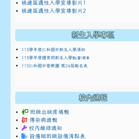
link to https://docs.google.com/presentat
桃連區適性入學宣導影片1
link to https://docs.google.com/presentat
114適性入學講綱
1
桃連區適性入學宣導影片2
(
新生入學專區
115學年度仁和國中新生入學須知
115學年度體育班新生入學
甄(審)簡章
115仁和國中管樂團 第24屆報名表
校內通報
班級出缺席填報
傳染病通報
校內維修通知
設備組班級設備清點表