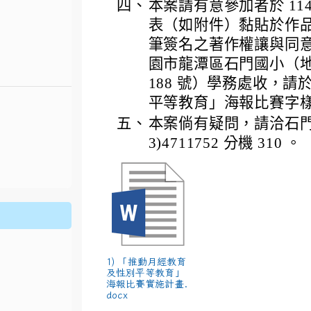
四、
本案請有意參加者於 114 
表（如附件）黏貼於作
筆簽名之著作權讓與同
園市龍潭區石門國小（地址
188 號）學務處收，
平等教育」海報比賽字
五、
本案倘有疑問，請洽石門
3)4711752 分機 310 。
.jhjhs.tyc.edu.tw/uploads/tad_blocks/file/%
oogle.com/file/d/1DRAbt49kEePJ5_zYCA1AuLinl3dysZ_8/
1) 「推動月經教育
及性別平等教育」
海報比賽實施計畫.
docx