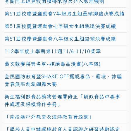
有關向上追查校園檳榔來源及介入處理機制
第51屆校慶暨運動會7年級男生組壘球擲遠決賽成績
第51屆校慶暨運動會七年級女生組跳遠決賽成績
第51屆校慶暨運動會八年級女生組鉛球決賽成績
112學年度上學期第11週11/6-11/10菜單
藝文競賽得獎名單~拒絕毒品漫畫(八年級)
全民國防教育暨SHAKE OFF擺脫毒品、霸凌、詐騙
青春無限創意飆舞大賽
衛生福利部食品藥物管理署修正「疑似食品中毒事
件處理及採樣操作手冊」
「南投縣戶外教育及海洋教育資源網」
「學校人員申請環境教育人員認證之研習時數認定