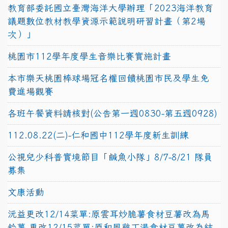
教育部委託國立臺灣海洋大學辦理「2023海洋教育
議題數位教材教學資源示範說明研習計畫（第2場
次）」
桃園市112學年度學生音樂比賽實施計畫
本市樂天桃園棒球場冠名權回饋桃園市民及學生免
費進場觀賽
各班午餐資料請核對(公告第一週0830-第五週0928)
112.08.22(二)-仁和國中112學年度新生訓練
公視兒少科普實境節目「鹹魚小隊」8/7-8/21 隊員
募集
文康活動
沅益更改12/14菜單:原雲耳炒脆薯食材豆薯改為馬
鈴薯,更改12/15菜單:原和風雞丁湯食材豆薯改為結