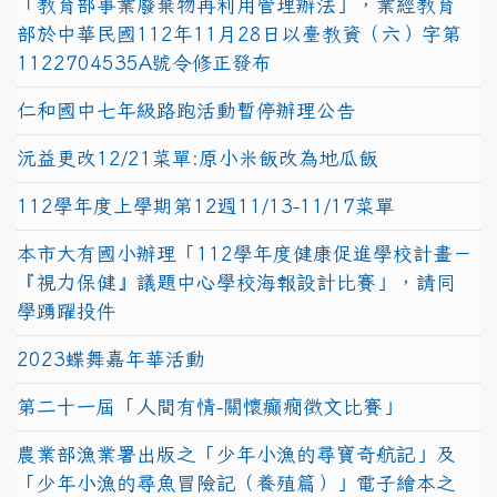
「教育部事業廢棄物再利用管理辦法」，業經教育
部於中華民國112年11月28日以臺教資（六）字第
1122704535A號令修正發布
仁和國中七年級路跑活動暫停辦理公告
沅益更改12/21菜單:原小米飯改為地瓜飯
112學年度上學期第12週11/13-11/17菜單
本市大有國小辦理「112學年度健康促進學校計畫－
『視力保健』議題中心學校海報設計比賽」，請同
學踴躍投件
2023蝶舞嘉年華活動
第二十一屆「人間有情-關懷癲癇徵文比賽」
農業部漁業署出版之「少年小漁的尋寶奇航記」及
「少年小漁的尋魚冒險記（養殖篇）」電子繪本之