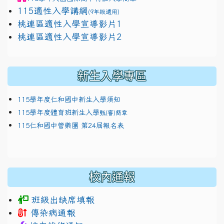
115適性入學講綱
(9年級適用)
link to https://docs.google.com/presentation/
桃連區適性入學宣導影片1
link to https://docs.google.com/presentation/
114適性入學講綱
1111
桃連區適性入學宣導影片2
(
新生入學專區
115學年度仁和國中新生入學須知
115學年度體育班新生入學
甄(審)簡章
115仁和國中管樂團 第24屆報名表
校內通報
班級出缺席填報
傳染病通報