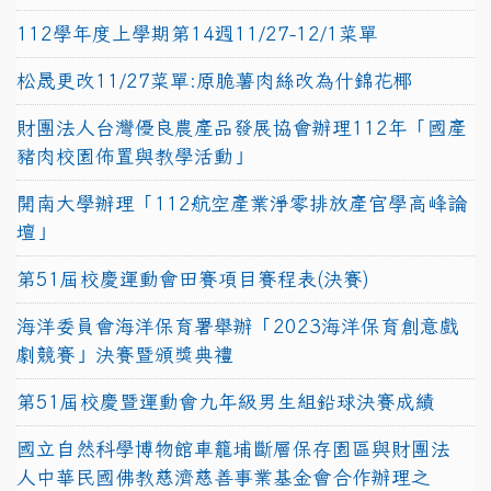
112學年度上學期第14週11/27-12/1菜單
松晟更改11/27菜單:原脆薯肉絲改為什錦花椰
財團法人台灣優良農產品發展協會辦理112年「國產
豬肉校園佈置與教學活動」
開南大學辦理「112航空產業淨零排放產官學高峰論
壇」
第51屆校慶運動會田賽項目賽程表(決賽)
海洋委員會海洋保育署舉辦「2023海洋保育創意戲
劇競賽」決賽暨頒獎典禮
第51屆校慶暨運動會九年級男生組鉛球決賽成績
國立自然科學博物館車籠埔斷層保存園區與財團法
人中華民國佛教慈濟慈善事業基金會合作辦理之