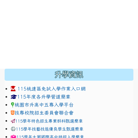
:::
升學資訊
115桃連區免試入學作業入口網
link to https://www.jhjhs.tyc.edu.tw/modules/tadnew
link to http://tyc.entry.ed
link to http://tyc.entry.ed
115年度各升學管道簡章
桃園市升高中五專入學平台
技專校院招生委員會聯合會
115學年特色招生專業群科甄選簡章
115學年技藝技能優良學生甄選簡章
115學年
大園國際高中
特招入學簡章