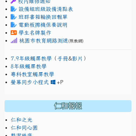
校內維修通知
設備組班級設備清點表
班群書箱輪換回報單
電動板擦機保養說明
學生名牌製作
桃園市教育網路測速
(限教網)
7.9年級觸屏教學
（
手冊
&
影片
）
8年級觸屏教學
專科教室觸屏教學
link to https://www.jh
link to https://drive.googl
螢幕同步小程式
+P
仁和報報
仁和之光
仁和同心園
整潔秩序