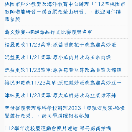
桃園市戶外教育及海洋教育中心辦理「112年桃園市
教師增能研習－溪百縱走登山研習」，歡迎同仁踴
躍參與
藝文競賽~拒絕毒品作文比賽獲獎名單
松晟更改11/23菜單:原醬香蘭花干改為韭菜炒蛋
沅益更改11/21菜單:原小瓜肉片改為玉米肉燥
沅益更改11/23菜單:原香菇黃豆芽改為韭菜天婦羅
裕民田更改11/23菜單:原紅絲炒蛋改為韭菜炒豆干
津味更改11/23菜單:原大瓜鮮菇改為韭菜甜不辣
聖母醫護管理專科學校辦理2023「發現安農溪-秘境
變裝行走秀」，請同學踴躍報名參加
112學年度校慶運動會照片連結-畢冊廠商拍攝