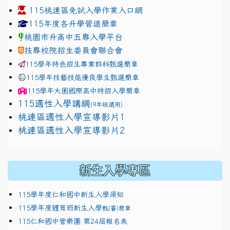
115桃連區免試入學作業入口網
link to https://www.jhjhs.tyc.edu.tw/modules/tadnew
link to http://tyc.entry.ed
link to http://tyc.entry.ed
115年度各升學管道簡章
桃園市升高中五專入學平台
技專校院招生委員會聯合會
115學年特色招生專業群科甄選簡章
115學年技藝技能優良學生甄選簡章
115學年
大園國際高中
特招入學簡章
115適性入學講綱
(9年級適用)
link to https://docs.google.com/presentation/
桃連區適性入學宣導影片1
link to https://docs.google.com/presentation/
114適性入學講綱
1111
桃連區適性入學宣導影片2
(
新生入學專區
115學年度仁和國中新生入學須知
115學年度體育班新生入學
甄(審)簡章
115仁和國中管樂團 第24屆報名表