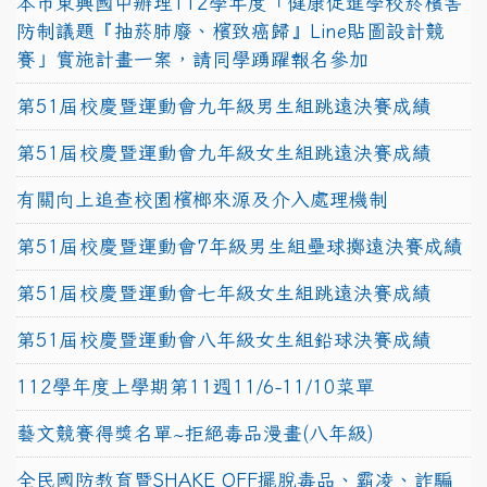
本市東興國中辦理112學年度「健康促進學校菸檳害
防制議題『抽菸肺廢、檳致癌歸』Line貼圖設計競
賽」實施計畫一案，請同學踴躍報名參加
第51屆校慶暨運動會九年級男生組跳遠決賽成績
第51屆校慶暨運動會九年級女生組跳遠決賽成績
有關向上追查校園檳榔來源及介入處理機制
第51屆校慶暨運動會7年級男生組壘球擲遠決賽成績
第51屆校慶暨運動會七年級女生組跳遠決賽成績
第51屆校慶暨運動會八年級女生組鉛球決賽成績
112學年度上學期第11週11/6-11/10菜單
藝文競賽得獎名單~拒絕毒品漫畫(八年級)
全民國防教育暨SHAKE OFF擺脫毒品、霸凌、詐騙