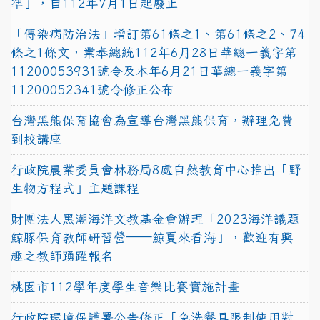
準」，自112年7月1日起廢止
「傳染病防治法」增訂第61條之1、第61條之2、74
條之1條文，業奉總統112年6月28日華總一義字第
11200053931號令及本年6月21日華總一義字第
11200052341號令修正公布
台灣黑熊保育協會為宣導台灣黑熊保育，辦理免費
到校講座
行政院農業委員會林務局8處自然教育中心推出「野
生物方程式」主題課程
財團法人黑潮海洋文教基金會辦理「2023海洋議題
鯨豚保育教師研習營──鯨夏來看海」，歡迎有興
趣之教師踴躍報名
桃園市112學年度學生音樂比賽實施計畫
行政院環境保護署公告修正「免洗餐具限制使用對