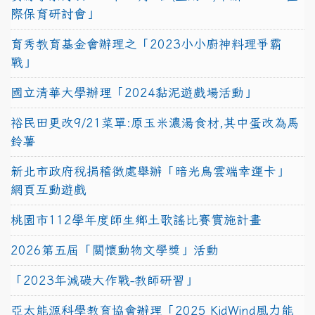
際保育研討會」
育秀教育基金會辦理之「2023小小廚神料理爭霸
戰」
國立清華大學辦理「2024黏泥遊戲場活動」
裕民田更改9/21菜單:原玉米濃湯食材,其中蛋改為馬
鈴薯
新北市政府稅捐稽徵處舉辦「暗光鳥雲端幸運卡」
網頁互動遊戲
桃園市112學年度師生鄉土歌謠比賽實施計畫
2026第五屆「關懷動物文學獎」活動
「2023年減碳大作戰-教師研習」
亞太能源科學教育協會辦理「2025 KidWind風力能