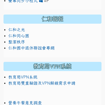
link to https://www.jh
link to https://drive.googl
螢幕同步小程式
+P
仁和報報
仁和之光
仁和同心園
整潔秩序
仁和國中退休聯誼會專網
教育局VPN系統
教育局VPN系統
教育局雙重驗證及VPN解鎖需求申請
營養午餐意見調查