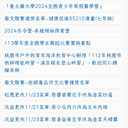
「臺北醫大學2024全國青少年寒假醫學營」
藝文競賽獲獎名單~健康促進85210漫畫(七年級)
2024冬令營-卓越領袖探索營
113學年度全國學生舞蹈比賽實施要點
桃園市戶外教育及海洋教育中心辦理「112年桃園市
教師增能研習－溪百縱走登山研習」，歡迎同仁踴
躍參與
藝文競賽~拒絕毒品作文比賽獲獎名單
松晟更改11/23菜單:原醬香蘭花干改為韭菜炒蛋
沅益更改11/21菜單:原小瓜肉片改為玉米肉燥
沅益更改11/23菜單:原香菇黃豆芽改為韭菜天婦羅