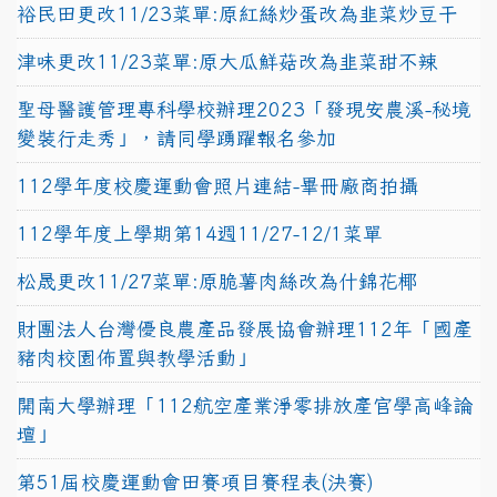
裕民田更改11/23菜單:原紅絲炒蛋改為韭菜炒豆干
津味更改11/23菜單:原大瓜鮮菇改為韭菜甜不辣
聖母醫護管理專科學校辦理2023「發現安農溪-秘境
變裝行走秀」，請同學踴躍報名參加
112學年度校慶運動會照片連結-畢冊廠商拍攝
112學年度上學期第14週11/27-12/1菜單
松晟更改11/27菜單:原脆薯肉絲改為什錦花椰
財團法人台灣優良農產品發展協會辦理112年「國產
豬肉校園佈置與教學活動」
開南大學辦理「112航空產業淨零排放產官學高峰論
壇」
第51屆校慶運動會田賽項目賽程表(決賽)