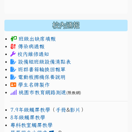
校內通報
班級出缺席填報
傳染病通報
校內維修通知
設備組班級設備清點表
班群書箱輪換回報單
電動板擦機保養說明
學生名牌製作
桃園市教育網路測速
(限教網)
7.9年級觸屏教學
（
手冊
&
影片
）
8年級觸屏教學
專科教室觸屏教學