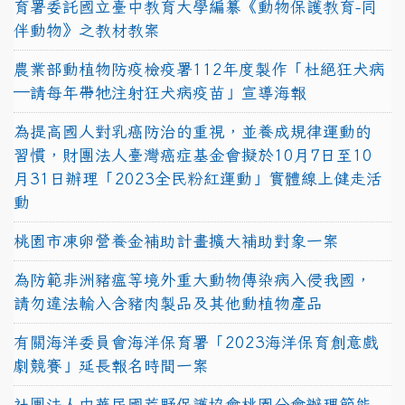
育署委託國立臺中教育大學編纂《動物保護教育-同
伴動物》之教材教案
農業部動植物防疫檢疫署112年度製作「杜絕狂犬病
—請每年帶牠注射狂犬病疫苗」宣導海報
為提高國人對乳癌防治的重視，並養成規律運動的
習慣，財團法人臺灣癌症基金會擬於10月7日至10
月31日辦理「2023全民粉紅運動」實體線上健走活
動
桃園市凍卵營養金補助計畫擴大補助對象一案
為防範非洲豬瘟等境外重大動物傳染病入侵我國，
請勿違法輸入含豬肉製品及其他動植物產品
有關海洋委員會海洋保育署「2023海洋保育創意戲
劇競賽」延長報名時間一案
社團法人中華民國荒野保護協會桃園分會辦理節能