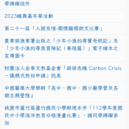
學踴躍投件
2023蝶舞嘉年華活動
第二十一屆「人間有情-關懷癲癇徵文比賽」
農業部漁業署出版之「少年小漁的尋寶奇航記」及
「少年小漁的尋魚冒險記（養殖篇）」電子繪本之
宣傳圖卡
財團法人金車文教基金會「碳排危機 Carbon Crisis
－議題式教材申請」訊息
中國醫藥大學舉辦『高中、國中、國小醫學營及各
類主題營隊』
桃園市蘆竹區蘆竹國民小學辦理本市「112學年度國
民中小學海洋教育分格漫畫比賽」，請同學踴躍參
加