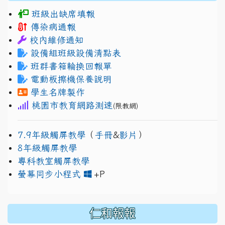
班級出缺席填報
傳染病通報
校內維修通知
設備組班級設備清點表
班群書箱輪換回報單
電動板擦機保養說明
學生名牌製作
桃園市教育網路測速
(限教網)
7.9年級觸屏教學
（
手冊
&
影片
）
8年級觸屏教學
專科教室觸屏教學
link to https://www.jh
link to https://drive.googl
螢幕同步小程式
+P
仁和報報