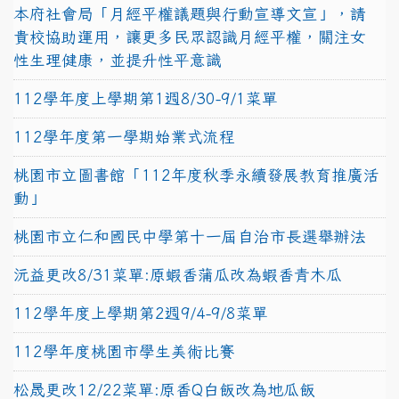
本府社會局「月經平權議題與行動宣導文宣」，請
貴校協助運用，讓更多民眾認識月經平權，關注女
性生理健康，並提升性平意識
112學年度上學期第1週8/30-9/1菜單
112學年度第一學期始業式流程
桃園市立圖書館「112年度秋季永續發展教育推廣活
動」
桃園市立仁和國民中學第十一屆自治市長選舉辦法
沅益更改8/31菜單:原蝦香蒲瓜改為蝦香青木瓜
112學年度上學期第2週9/4-9/8菜單
112學年度桃園市學生美術比賽
松晟更改12/22菜單:原香Q白飯改為地瓜飯