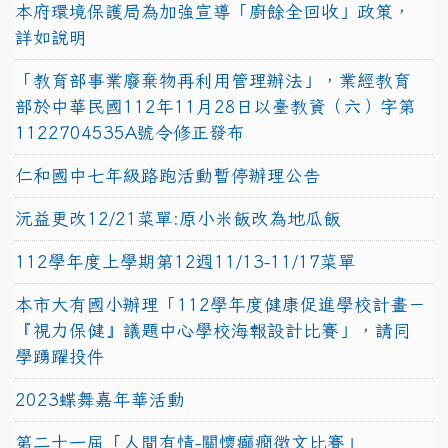
本府環境保護局為加強宣導「廚餘全回收」政策，
詳如說明
「教育部事業廢棄物再利用管理辦法」，業經教育
部於中華民國112年11月28日以臺教資（六）字第
1122704535A號令修正發布
仁和國中七年級路跑活動暫停辦理公告
沅益更改12/21菜單:原小米飯改為地瓜飯
112學年度上學期第12週11/13-11/17菜單
本市大有國小辦理「112學年度健康促進學校計畫－
『視力保健』議題中心學校海報設計比賽」，請同
學踴躍投件
2023蝶舞嘉年華活動
第二十一屆「人間有情-關懷癲癇徵文比賽」