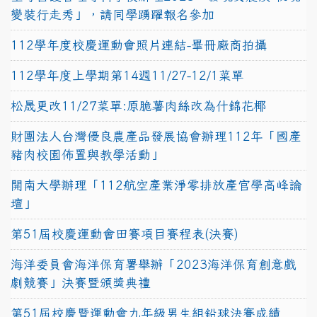
變裝行走秀」，請同學踴躍報名參加
112學年度校慶運動會照片連結-畢冊廠商拍攝
112學年度上學期第14週11/27-12/1菜單
松晟更改11/27菜單:原脆薯肉絲改為什錦花椰
財團法人台灣優良農產品發展協會辦理112年「國產
豬肉校園佈置與教學活動」
開南大學辦理「112航空產業淨零排放產官學高峰論
壇」
第51屆校慶運動會田賽項目賽程表(決賽)
海洋委員會海洋保育署舉辦「2023海洋保育創意戲
劇競賽」決賽暨頒獎典禮
第51屆校慶暨運動會九年級男生組鉛球決賽成績