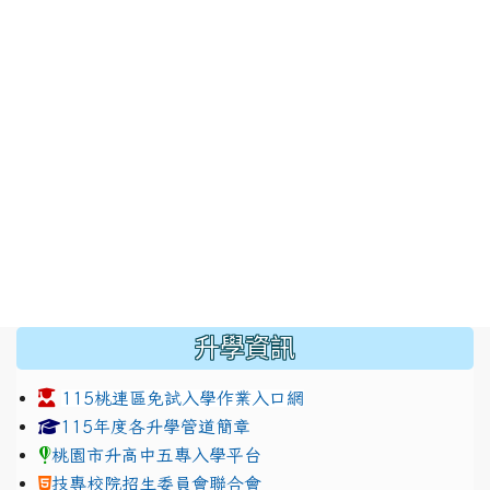
:::
升學資訊
115桃連區免試入學作業入口網
link to https://www.jhjhs.tyc.edu.tw/modules/tadnew
link to http://tyc.entry.ed
link to http://tyc.entry.ed
115年度各升學管道簡章
桃園市升高中五專入學平台
技專校院招生委員會聯合會