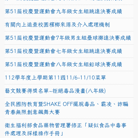
第51屆校慶暨運動會九年級女生組跳遠決賽成績
有關向上追查校園檳榔來源及介入處理機制
第51屆校慶暨運動會7年級男生組壘球擲遠決賽成績
第51屆校慶暨運動會七年級女生組跳遠決賽成績
第51屆校慶暨運動會八年級女生組鉛球決賽成績
112學年度上學期第11週11/6-11/10菜單
藝文競賽得獎名單~拒絕毒品漫畫(八年級)
全民國防教育暨SHAKE OFF擺脫毒品、霸凌、詐騙
青春無限創意飆舞大賽
衛生福利部食品藥物管理署修正「疑似食品中毒事
件處理及採樣操作手冊」