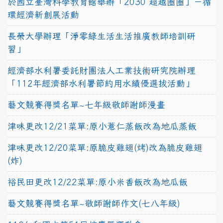
於國立臺灣科學教育館舉辦「2030 超越圈圈」－循
環經濟新創展活動
長榮大學辦理「淨零綠生活生活推廣教師培訓研
習」
經濟部水利署委託財團法人工業技術研究院辦理
「112年經濟部水利署節約用水績優選拔活動」
藝文競賽得獎名單~七年級敬師謝師漫畫
津味更改12/21菜單:原小薏仁蒸飯改為地瓜蒸飯
津味更改12/20菜單:原脆皮雞翅(烤)改為脆皮雞翅
(炸)
裕民田更改12/22菜單:原小米香飯改為地瓜飯
藝文競賽得獎名單~敬師謝師作文(七八年級)