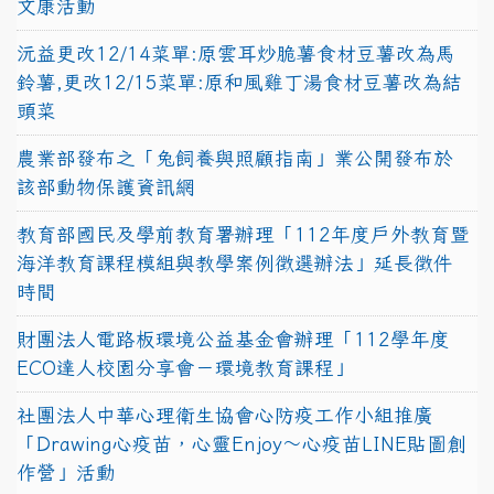
文康活動
沅益更改12/14菜單:原雲耳炒脆薯食材豆薯改為馬
鈴薯,更改12/15菜單:原和風雞丁湯食材豆薯改為結
頭菜
農業部發布之「兔飼養與照顧指南」業公開發布於
該部動物保護資訊網
教育部國民及學前教育署辦理「112年度戶外教育暨
海洋教育課程模組與教學案例徵選辦法」延長徵件
時間
財團法人電路板環境公益基金會辦理「112學年度
ECO達人校園分享會－環境教育課程」
社團法人中華心理衛生協會心防疫工作小組推廣
「Drawing心疫苗，心靈Enjoy〜心疫苗LINE貼圖創
作營」活動