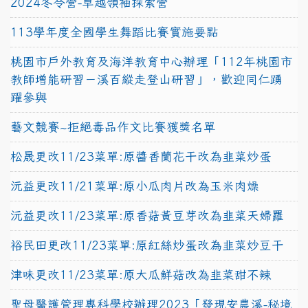
2024冬令營-卓越領袖探索營
113學年度全國學生舞蹈比賽實施要點
桃園市戶外教育及海洋教育中心辦理「112年桃園市
教師增能研習－溪百縱走登山研習」，歡迎同仁踴
躍參與
藝文競賽~拒絕毒品作文比賽獲獎名單
松晟更改11/23菜單:原醬香蘭花干改為韭菜炒蛋
沅益更改11/21菜單:原小瓜肉片改為玉米肉燥
沅益更改11/23菜單:原香菇黃豆芽改為韭菜天婦羅
裕民田更改11/23菜單:原紅絲炒蛋改為韭菜炒豆干
津味更改11/23菜單:原大瓜鮮菇改為韭菜甜不辣
聖母醫護管理專科學校辦理2023「發現安農溪-秘境