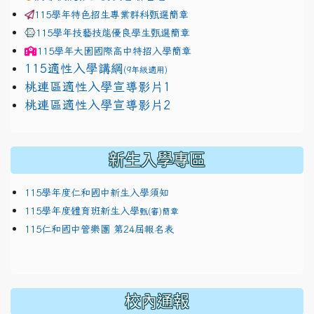
115學年特色招生專業群科甄選簡章
115學年技藝技能優良學生甄選簡章
115學年
大園國際高中
特招入學簡章
115適性入學講綱
(9年級適用)
link to https://docs.google.com/presentation/
桃連區適性入學宣導影片1
link to https://docs.google.com/presentation/
114適性入學講綱
1111
桃連區適性入學宣導影片2
(
新生入學專區
115學年度仁和國中新生入學須知
115學年度體育班新生入學
甄(審)簡章
115仁和國中管樂團 第24屆報名表
校內通報