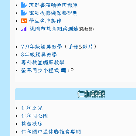
班群書箱輪換回報單
電動板擦機保養說明
學生名牌製作
桃園市教育網路測速
(限教網)
7.9年級觸屏教學
（
手冊
&
影片
）
8年級觸屏教學
專科教室觸屏教學
link to https://www
link to https://drive.g
螢幕同步小程式
+P
仁和報報
仁和之光
仁和同心園
整潔秩序
仁和國中退休聯誼會專網