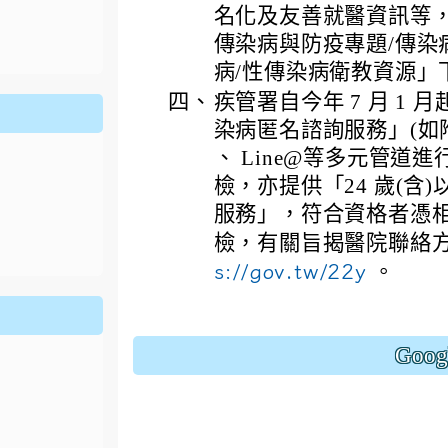
ion/d/1x3bih9gNpRNolaz0znBOn--g7OisECve/edit?usp=
名化及友善就醫資訊等，
ion/d/1x3bih9gNpRNolaz0znBOn--g7OisECve/edit?usp=
111ㄅㄅ
link to https://docs.go114適性入學講綱
ogle.co
(
傳染病與防疫專題/傳染
病/性傳染病衛教資源」
四、
疾管署自今年 7 月 1 
染病匿名諮詢服務」(如附
、 Line@等多元管
檢，亦提供「24 歲(含
服務」，符合資格者憑
檢，有關旨揭醫院聯絡
s://gov.tw/22y
。
Goo