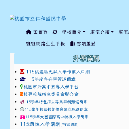
回首頁
學校簡介
處室介紹
處室
:::
班班網路生生平板
雲端差勤
:::
升學資訊
115桃連區免試入學作業入口網
link to https://www.jhjhs.tyc.edu.tw/modules/ta
link to http://tyc.entr
link to http://tyc.entr
115年度各升學管道簡章
桃園市升高中五專入學平台
技專校院招生委員會聯合會
115學年特色招生專業群科甄選簡章
115學年技藝技能優良學生甄選簡章
115學年
大園國際高中
特招入學簡章
115適性入學講綱
(9年級適用)