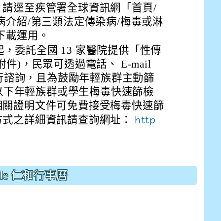
drive_link&ouid=115921082145615632562&rtpof=true&
請逕至疾管署全球資訊網「首頁/
drive_link&ouid=115921082145615632562&rtpof=true&
m/presentation/d/14fN7FrCDS9g9keYgSUmfVbCTNGSK
病介紹/第三類法定傳染病/梅毒或淋
下載運用。
月起，委託全國 13 家醫院提供「性傳
件)，民眾可透過電話、 E-mail
道進行諮詢，且為鼓勵年輕族群主動篩
)以下年輕族群或學生梅毒快速篩檢
相關證明文件可免費接受梅毒快速篩
方式之詳細資訊請查詢網址：
http
gle 仁和行事曆