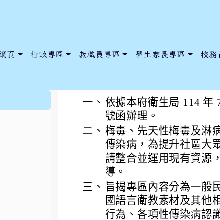
網頁
行政專區
教職員專區
學生家長專區
校務
為強化國內梅毒及淋病
:::
一、
依據本府衛生局 114 年 7
號函辦理。
二、
梅毒、先天性梅毒及淋
dnews/index.php?nsn=5425
y.edu.tw/NoExamImitate_TL/NoExamImitateHome/Page/Public
y.edu.tw/NoExamImitate_TL/NoExamImitateHome/Page/Public
傳染病，為提升社區大
請整合並運用現有資源
導。
三、
旨揭專區內容分為一般
國語言衛教素材及其他
行為、各項性傳染病認