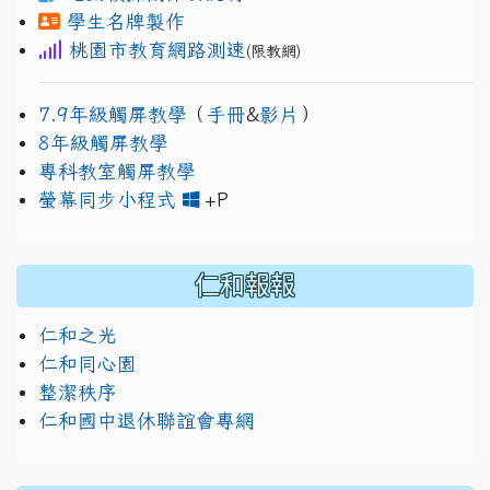
學生名牌製作
桃園市教育網路測速
(限教網)
7.9年級觸屏教學
（
手冊
&
影片
）
8年級觸屏教學
專科教室觸屏教學
link to https://www.jh
link to https://drive.googl
螢幕同步小程式
+P
仁和報報
仁和之光
仁和同心園
整潔秩序
仁和國中退休聯誼會專網