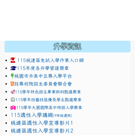
:::
升學資訊
115桃連區免試入學作業入口網
link to https://www.jhjhs.tyc.edu.tw/modules/tadnew
link to http://tyc.entry.ed
link to http://tyc.entry.ed
115年度各升學管道簡章
桃園市升高中五專入學平台
技專校院招生委員會聯合會
115學年特色招生專業群科甄選簡章
115學年技藝技能優良學生甄選簡章
115學年
大園國際高中
特招入學簡章
115適性入學講綱
(9年級適用)
link to https://docs.google.com/presentation/
桃連區適性入學宣導影片1
link to https://docs.google.com/presentation/
114適性入學講綱
1111
桃連區適性入學宣導影片2
(