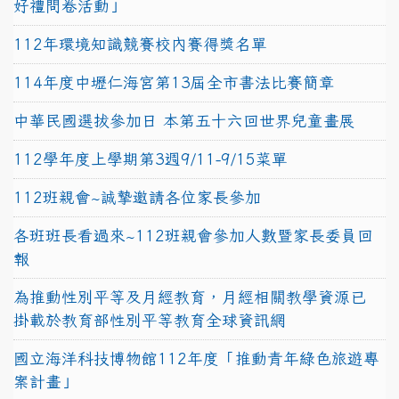
好禮問卷活動」
112年環境知識競賽校內賽得獎名單
114年度中壢仁海宮第13屆全市書法比賽簡章
中華民國選拔參加日 本第五十六回世界兒童畫展
112學年度上學期第3週9/11-9/15菜單
112班親會~誠摯邀請各位家長參加
各班班長看過來~112班親會參加人數暨家長委員回
報
為推動性別平等及月經教育，月經相關教學資源已
掛載於教育部性別平等教育全球資訊網
國立海洋科技博物館112年度「推動青年綠色旅遊專
案計畫」