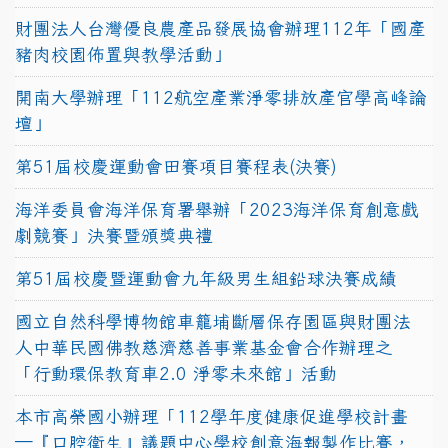
財團法人台灣優良農產品發展協會辦理112年「國產
豬肉校園佈置與教學活動」
開南大學辦理「112航空產業淨零排放產官學高峰論
壇」
第51屆校慶運動會田賽項目賽程表(決賽)
海洋委員會海洋保育署舉辦「2023海洋保育創意戲
劇競賽」決賽暨頒獎典禮
第51屆校慶暨運動會九年級男生組鉛球決賽成績
國立自然科學博物館車籠埔斷層保存園區與財團法
人中華民國佛教慈濟慈善事業基金會合作辦理之
「行動環保教育車2.0 淨零未來館」活動
本市高榮國小辦理「112學年度健康促進學校計畫
─『口腔衛生』議題中心學校創意海報製作比賽，