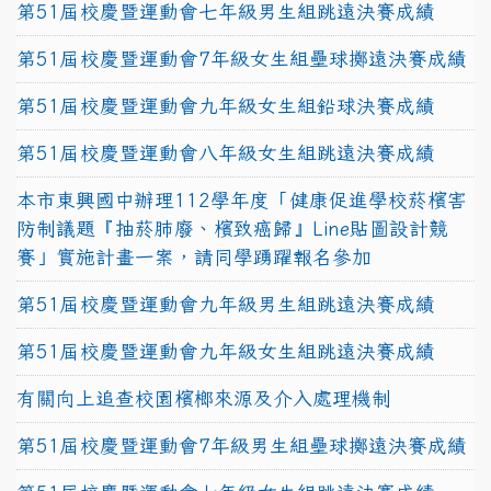
第51屆校慶暨運動會七年級男生組跳遠決賽成績
第51屆校慶暨運動會7年級女生組壘球擲遠決賽成績
第51屆校慶暨運動會九年級女生組鉛球決賽成績
第51屆校慶暨運動會八年級女生組跳遠決賽成績
本市東興國中辦理112學年度「健康促進學校菸檳害
防制議題『抽菸肺廢、檳致癌歸』Line貼圖設計競
賽」實施計畫一案，請同學踴躍報名參加
第51屆校慶暨運動會九年級男生組跳遠決賽成績
第51屆校慶暨運動會九年級女生組跳遠決賽成績
有關向上追查校園檳榔來源及介入處理機制
第51屆校慶暨運動會7年級男生組壘球擲遠決賽成績