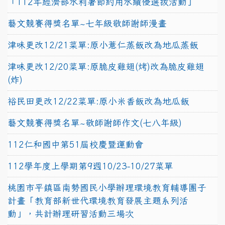
「112年經濟部水利署節約用水績優選拔活動」
藝文競賽得獎名單~七年級敬師謝師漫畫
津味更改12/21菜單:原小薏仁蒸飯改為地瓜蒸飯
津味更改12/20菜單:原脆皮雞翅(烤)改為脆皮雞翅
(炸)
裕民田更改12/22菜單:原小米香飯改為地瓜飯
藝文競賽得獎名單~敬師謝師作文(七八年級)
112仁和國中第51屆校慶暨運動會
112學年度上學期第9週10/23-10/27菜單
桃園市平鎮區南勢國民小學辦理環境教育輔導團子
計畫「教育部新世代環境教育發展主題系列活
動」，共計辦理研習活動三場次