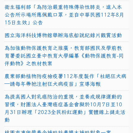
衛生福利部「為防治嚴重特殊傳染性肺炎，進入本
公告所示場所應佩戴口罩，並自中華民國112年8月
15日生效」公告
國立海洋科技博物館舉辦海底船說紀錄片觀賞活動
為加強動物保護教育之推廣，教育部國民及學前教
育署委託國立臺中教育大學編纂《動物保護教育-同
伴動物》之教材教案
農業部動植物防疫檢疫署112年度製作「杜絕狂犬病
—請每年帶牠注射狂犬病疫苗」宣導海報
為提高國人對乳癌防治的重視，並養成規律運動的
習慣，財團法人臺灣癌症基金會擬於10月7日至10
月31日辦理「2023全民粉紅運動」實體線上健走活
動
桃園市凍卵營養金補助計畫擴大補助對象一案