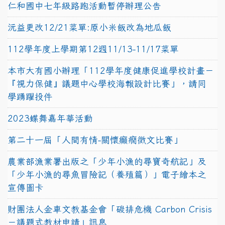
仁和國中七年級路跑活動暫停辦理公告
沅益更改12/21菜單:原小米飯改為地瓜飯
112學年度上學期第12週11/13-11/17菜單
本市大有國小辦理「112學年度健康促進學校計畫－
『視力保健』議題中心學校海報設計比賽」，請同
學踴躍投件
2023蝶舞嘉年華活動
第二十一屆「人間有情-關懷癲癇徵文比賽」
農業部漁業署出版之「少年小漁的尋寶奇航記」及
「少年小漁的尋魚冒險記（養殖篇）」電子繪本之
宣傳圖卡
財團法人金車文教基金會「碳排危機 Carbon Crisis
－議題式教材申請」訊息