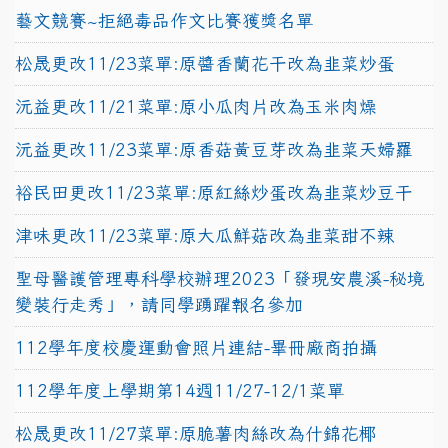
藝文競賽~拒絕毒品作文比賽獲獎名單
松晟更改11/23菜單:原醬香蘭花干改為韭菜炒蛋
沅益更改11/21菜單:原小瓜肉片改為玉米肉燥
沅益更改11/23菜單:原香菇黃豆芽改為韭菜天婦羅
裕民田更改11/23菜單:原紅絲炒蛋改為韭菜炒豆干
津味更改11/23菜單:原大瓜鮮菇改為韭菜甜不辣
聖母醫護管理專科學校辦理2023「發現安農溪-秘境
變裝行走秀」，請同學踴躍報名參加
112學年度校慶運動會照片連結-畢冊廠商拍攝
112學年度上學期第14週11/27-12/1菜單
松晟更改11/27菜單:原脆薯肉絲改為什錦花椰