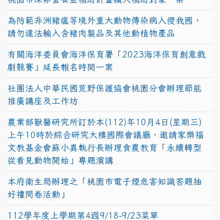
為防範非洲豬瘟等境外重大動物傳染病入侵我國，
請勿違法輸入含豬肉製品及其他動植物產品
有關海洋委員會海洋保育署「2023海洋保育創意戲
劇競賽」延長報名時間一案
社團法人中華民國荒野保護協會桃園分會辦理節能
推廣講座及工作坊
農業部獸醫研究所訂於本(112)年10月4日(星期三)
上午10時於綜合研究大樓國際會議廳，邀請家樂福
文教基金會蘇小真執行長辦理食農教育「永續轉型
從看見動物開始」專題演講
本府衛生局辦理之「桃園市電子煙危害知識答題抽
好禮問卷活動」
112學年度上學期第4週9/18-9/23菜單