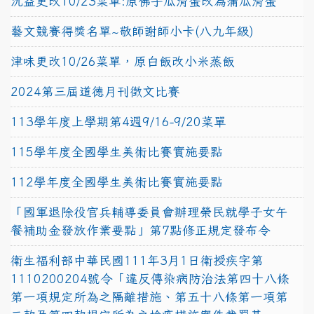
沅益更改10/23菜單:原佛手瓜滑蛋改為蒲瓜滑蛋
藝文競賽得獎名單~敬師謝師小卡(八九年級)
津味更改10/26菜單，原白飯改小米蒸飯
2024第三屆道德月刊徵文比賽
113學年度上學期第4週9/16-9/20菜單
115學年度全國學生美術比賽實施要點
112學年度全國學生美術比賽實施要點
「國軍退除役官兵輔導委員會辦理榮民就學子女午
餐補助金發放作業要點」第7點修正規定發布令
衛生福利部中華民國111年3月1日衛授疾字第
1110200204號令「違反傳染病防治法第四十八條
第一項規定所為之隔離措施、第五十八條第一項第