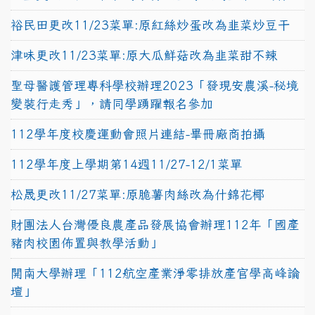
裕民田更改11/23菜單:原紅絲炒蛋改為韭菜炒豆干
津味更改11/23菜單:原大瓜鮮菇改為韭菜甜不辣
聖母醫護管理專科學校辦理2023「發現安農溪-秘境
變裝行走秀」，請同學踴躍報名參加
112學年度校慶運動會照片連結-畢冊廠商拍攝
112學年度上學期第14週11/27-12/1菜單
松晟更改11/27菜單:原脆薯肉絲改為什錦花椰
財團法人台灣優良農產品發展協會辦理112年「國產
豬肉校園佈置與教學活動」
開南大學辦理「112航空產業淨零排放產官學高峰論
壇」