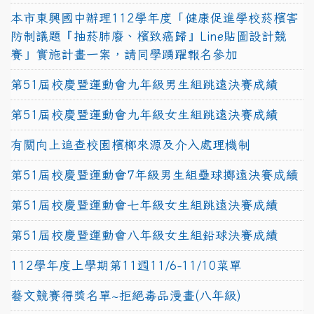
本市東興國中辦理112學年度「健康促進學校菸檳害
防制議題『抽菸肺廢、檳致癌歸』Line貼圖設計競
賽」實施計畫一案，請同學踴躍報名參加
第51屆校慶暨運動會九年級男生組跳遠決賽成績
第51屆校慶暨運動會九年級女生組跳遠決賽成績
有關向上追查校園檳榔來源及介入處理機制
第51屆校慶暨運動會7年級男生組壘球擲遠決賽成績
第51屆校慶暨運動會七年級女生組跳遠決賽成績
第51屆校慶暨運動會八年級女生組鉛球決賽成績
112學年度上學期第11週11/6-11/10菜單
藝文競賽得獎名單~拒絕毒品漫畫(八年級)