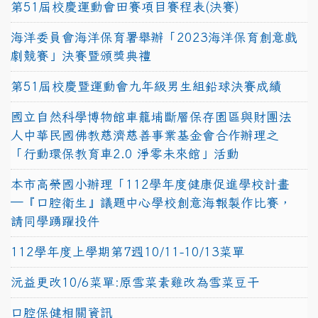
第51屆校慶運動會田賽項目賽程表(決賽)
海洋委員會海洋保育署舉辦「2023海洋保育創意戲
劇競賽」決賽暨頒獎典禮
第51屆校慶暨運動會九年級男生組鉛球決賽成績
國立自然科學博物館車籠埔斷層保存園區與財團法
人中華民國佛教慈濟慈善事業基金會合作辦理之
「行動環保教育車2.0 淨零未來館」活動
本市高榮國小辦理「112學年度健康促進學校計畫
─『口腔衛生』議題中心學校創意海報製作比賽，
請同學踴躍投件
112學年度上學期第7週10/11-10/13菜單
沅益更改10/6菜單:原雪菜素雞改為雪菜豆干
口腔保健相關資訊