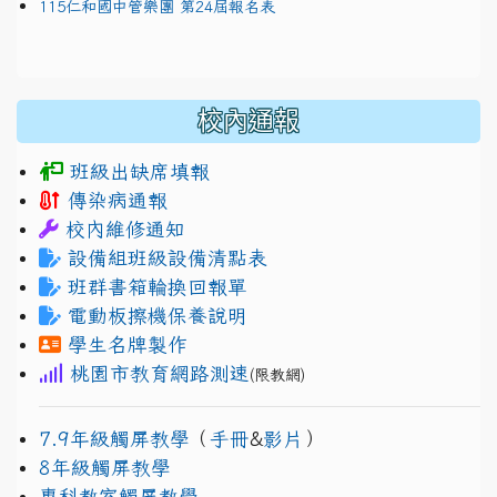
115仁和國中管樂團 第24屆報名表
校內通報
班級出缺席填報
傳染病通報
校內維修通知
設備組班級設備清點表
班群書箱輪換回報單
電動板擦機保養說明
學生名牌製作
桃園市教育網路測速
(限教網)
7.9年級觸屏教學
（
手冊
&
影片
）
8年級觸屏教學
專科教室觸屏教學