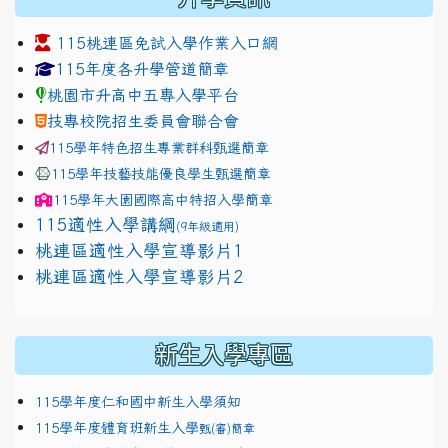
115桃連區免試入學作業入口網
link to https://www.jhjhs.tyc.edu.tw/modules/tadnew
link to http://tyc.entry.ed
link to http://tyc.entry.ed
115年度各升學管道簡章
桃園市升高中五專入學平台
技專校院招生委員會聯合會
115學年特色招生專業群科甄選簡章
115學年技藝技能優良學生甄選簡章
115學年
大園國際高中
特招入學簡章
115適性入學講綱
(9年級適用)
link to https://docs.google.com/presentation/
桃連區適性入學宣導影片1
link to https://docs.google.com/presentation/
114適性入學講綱
1111
桃連區適性入學宣導影片2
(
新生入學專區
115學年度仁和國中新生入學須知
115學年度體育班新生入學
甄(審)簡章