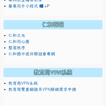
link to https://www.jh
link to https://drive.googl
螢幕同步小程式
+P
仁和報報
仁和之光
仁和同心園
整潔秩序
仁和國中退休聯誼會專網
教育局VPN系統
教育局VPN系統
教育局雙重驗證及VPN解鎖需求申請