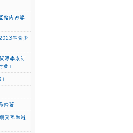
產豬肉教學
023年青少
資源學系訂
研討會」
戰」
馬鈴薯
網頁互動遊