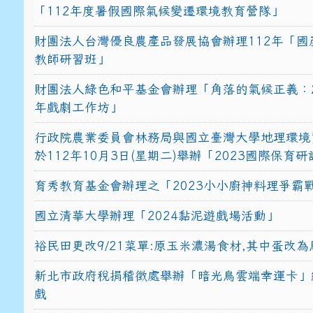
「112年度暑假國際氣候變遷環境教育營隊」
財團法人台灣優良農產品發展協會辦理112年「國
教師研習班」
財團法人綠色和平基金會辦理「角落的氣候正義：2
年戲劇工作坊」
行政院農業委員會林務局與國立臺灣大學地理環境
於112年10月3日(星期二)舉辦「2023國際保育
育秀教育基金會辦理之「2023小小廚神料理爭霸
國立清華大學辦理「2024黏泥遊戲場活動」
裕民田更改9/21菜單:原玉米濃湯食材,其中蛋改為
新北市政府稅捐稽徵處舉辦「暗光鳥雲端幸運卡」
戲