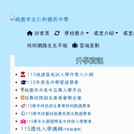
回首頁
學校簡介
處室介紹
處室
:::
班班網路生生平板
雲端差勤
:::
升學資訊
115桃連區免試入學作業入口網
link to https://www.jhjhs.tyc.edu.tw/modules/ta
link to http://tyc.entr
link to http://tyc.entr
115年度各升學管道簡章
桃園市升高中五專入學平台
技專校院招生委員會聯合會
115學年特色招生專業群科甄選簡章
115學年技藝技能優良學生甄選簡章
115學年
大園國際高中
特招入學簡章
115適性入學講綱
(9年級適用)