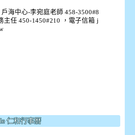
。
中心-李宛庭老師 458-3500#8
 450-1450#210 ，電子信箱 j
tw
E9%BB%9E2%E4%B8%8B%E5%9F%B7%E8%A1%8C%E5%8F%
view?usp=sharing
gle 仁和行事曆