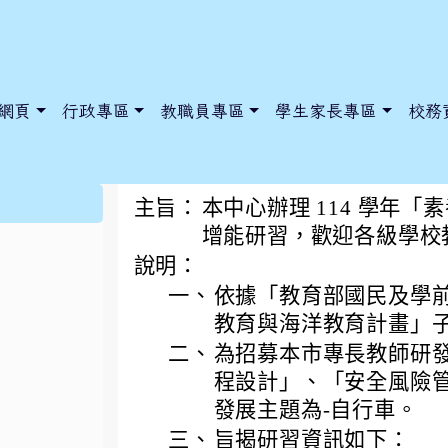
網頁
行政專區
教職員專區
學生家長專區
校務
「素養導向課程設計-
:::
主旨：
本中心辦理 114 學年
增能研習，歡迎各級學校
說明：
dnews/index.php?nsn=5425
y.edu.tw/NoExamImitate_TL/NoExamImitateHome/Page/Public
y.edu.tw/NoExamImitate_TL/NoExamImitateHome/Page/Public
一、
依據「教育部國民及學前
教育與海洋教育計畫」子計
二、
為招募本市專長教師研
程設計」、「安全風險
發展主題為-自行車。
三、
旨揭研習資訊如下：