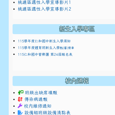
link to https://docs.google.com/presentat
桃連區適性入學宣導影片1
link to https://docs.google.com/presentat
114適性入學講綱
1
桃連區適性入學宣導影片2
(
新生入學專區
115學年度仁和國中新生入學須知
115學年度體育班新生入學
甄(審)簡章
115仁和國中管樂團 第24屆報名表
校內通報
班級出缺席填報
傳染病通報
校內維修通知
設備組班級設備清點表