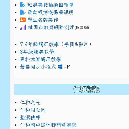
班群書箱輪換回報單
電動板擦機保養說明
學生名牌製作
桃園市教育網路測速
(限教網)
7.9年級觸屏教學
（
手冊
&
影片
）
8年級觸屏教學
專科教室觸屏教學
link to https://www
link to https://drive.g
螢幕同步小程式
+P
仁和報報
仁和之光
仁和同心園
整潔秩序
仁和國中退休聯誼會專網