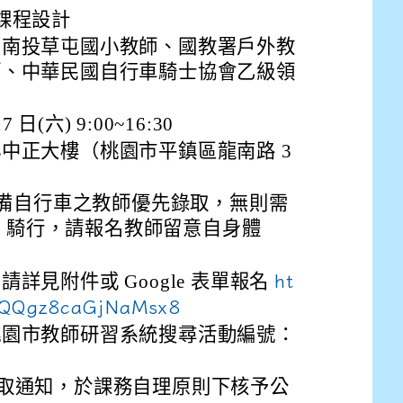
drive_link&ouid=115921082145615632562&rtpof=true&
課程設計
drive_link&ouid=115921082145615632562&rtpof=true&
m/presentation/d/14fN7FrCDS9g9keYgSUmfVbCTNGSK
（南投草屯國小教師、國教署戶外教
師、中華民國自行車騎士協會乙級領
 日(六) 9:00~16:30
中正大樓（桃園市平鎮區龍南路 3
能自備自行車之教師優先錄取，無則需
ke 騎行，請報名教師留意自身體
詳見附件或 Google 表單報名
ht
a3QQgz8caGjNaMsx8
桃園市教師研習系統搜尋活動編號：
 錄取通知，於課務自理原則下核予公