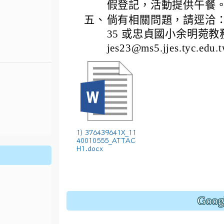
假登記，活動提供午餐
五、
倘有相關問題，請逕洽：戶海
35 或忠貞國小余明菀教務主任
jes23@ms5.jjes.tyc.edu.
.jhjhs.tyc.edu.tw/uploads/tad_blocks/file/%
oogle.com/file/d/1DRAbt49kEePJ5_zYCA1AuLinl3dysZ_8/
1) 376439641X_11
40010555_ATTAC
H1.docx
Goo