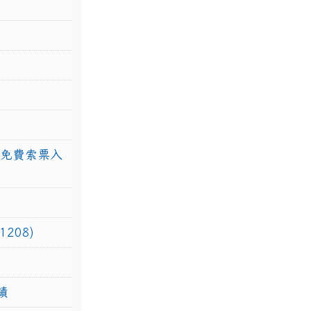
館免費索票入
208)
績