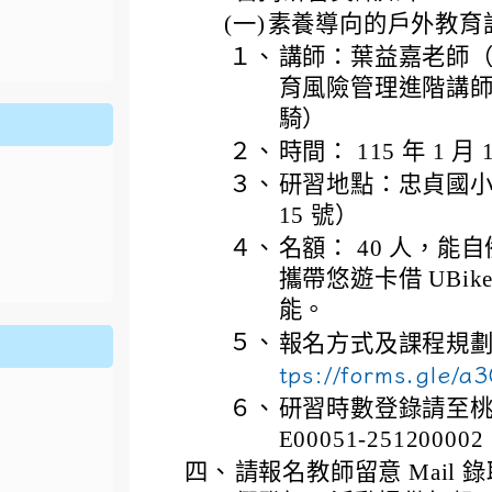
ion/d/1x3bih9gNpRNolaz0znBOn--g7OisECve/edit?usp=
(一)
素養導向的戶外教育
ion/d/1x3bih9gNpRNolaz0znBOn--g7OisECve/edit?usp=
111ㄅㄅ
link to https://docs.go114適性入學講綱
ogle.co
(
１、
講師：葉益嘉老師
育風險管理進階講
騎）
２、
時間： 115 年 1 月 17
３、
研習地點：忠貞國小
15 號）
４、
名額： 40 人，
攜帶悠遊卡借 UBi
能。
５、
報名方式及課程規劃請
tps://forms.gle/
６、
研習時數登錄請至
E00051-251200002
四、
請報名教師留意 Mail