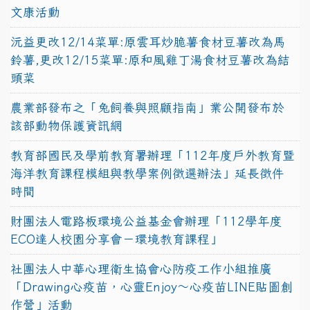
文康活動
沅益更改12/14菜單:原雲耳炒脆薯食材豆薯改為馬
鈴薯,更改12/15菜單:原和風雞丁湯食材豆薯改為結
頭菜
農業部發布之「兔飼養與照顧指南」業公開發布於
該部動物保護資訊網
教育部國民及學前教育署辦理「112年度戶外教育暨
海洋教育課程模組與教學案例徵選辦法」延長徵件
時間
財團法人電路板環境公益基金會辦理「112學年度
ECO達人校園分享會－環境教育課程」
社團法人中華心理衛生協會心防疫工作小組推廣
「Drawing心疫苗，心靈Enjoy〜心疫苗LINE貼圖創
作營」活動