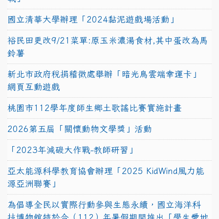
國立清華大學辦理「2024黏泥遊戲場活動」
裕民田更改9/21菜單:原玉米濃湯食材,其中蛋改為馬
鈴薯
新北市政府稅捐稽徵處舉辦「暗光鳥雲端幸運卡」
網頁互動遊戲
桃園市112學年度師生鄉土歌謠比賽實施計畫
2026第五屆「關懷動物文學獎」活動
「2023年減碳大作戰-教師研習」
亞太能源科學教育協會辦理「2025 KidWind風力能
源亞洲聯賽」
為倡導全民以實際行動參與生態永續，國立海洋科
技博物館特於今（112）年暑假期間推出「學生愛地