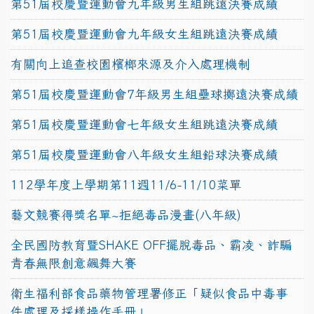
第51屆校慶暨運動會九年級男生組跳遠決賽成績
第51屆校慶暨運動會九年級女生組跳遠決賽成績
有關向上追查校園檳榔來源及介入處理機制
第51屆校慶暨運動會7年級男生組壘球擲遠決賽成績
第51屆校慶暨運動會七年級女生組跳遠決賽成績
第51屆校慶暨運動會八年級女生組鉛球決賽成績
112學年度上學期第11週11/6-11/10菜單
藝文競賽得獎名單~拒絕毒品漫畫(八年級)
全民國防教育暨SHAKE OFF擺脫毒品、霸凌、詐騙
青春無限創意飆舞大賽
衛生福利部食品藥物管理署修正「疑似食品中毒事
件處理及採樣操作手冊」