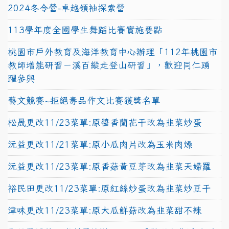
2024冬令營-卓越領袖探索營
113學年度全國學生舞蹈比賽實施要點
桃園市戶外教育及海洋教育中心辦理「112年桃園市
教師增能研習－溪百縱走登山研習」，歡迎同仁踴
躍參與
藝文競賽~拒絕毒品作文比賽獲獎名單
松晟更改11/23菜單:原醬香蘭花干改為韭菜炒蛋
沅益更改11/21菜單:原小瓜肉片改為玉米肉燥
沅益更改11/23菜單:原香菇黃豆芽改為韭菜天婦羅
裕民田更改11/23菜單:原紅絲炒蛋改為韭菜炒豆干
津味更改11/23菜單:原大瓜鮮菇改為韭菜甜不辣