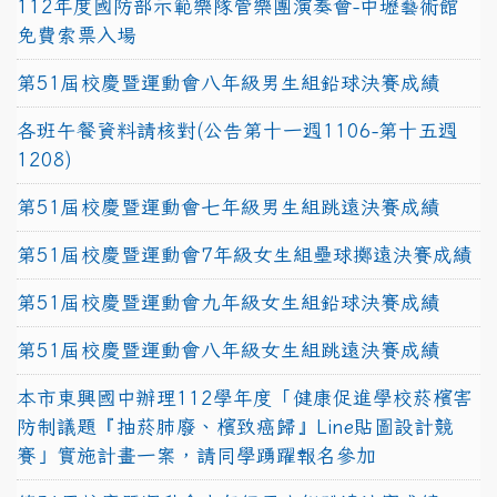
112年度國防部示範樂隊管樂團演奏會-中壢藝術館
免費索票入場
第51屆校慶暨運動會八年級男生組鉛球決賽成績
各班午餐資料請核對(公告第十一週1106-第十五週
1208)
第51屆校慶暨運動會七年級男生組跳遠決賽成績
第51屆校慶暨運動會7年級女生組壘球擲遠決賽成績
第51屆校慶暨運動會九年級女生組鉛球決賽成績
第51屆校慶暨運動會八年級女生組跳遠決賽成績
本市東興國中辦理112學年度「健康促進學校菸檳害
防制議題『抽菸肺廢、檳致癌歸』Line貼圖設計競
賽」實施計畫一案，請同學踴躍報名參加