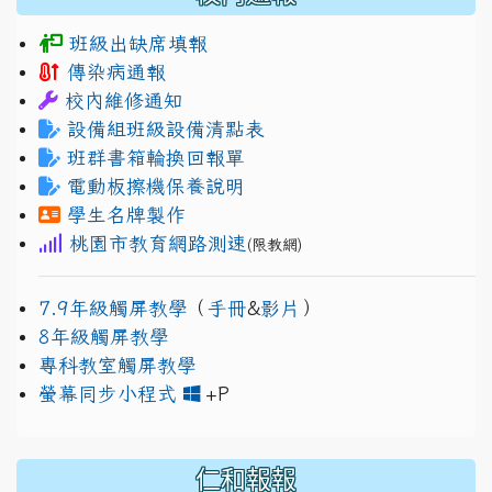
班級出缺席填報
傳染病通報
校內維修通知
設備組班級設備清點表
班群書箱輪換回報單
電動板擦機保養說明
學生名牌製作
桃園市教育網路測速
(限教網)
7.9年級觸屏教學
（
手冊
&
影片
）
8年級觸屏教學
專科教室觸屏教學
link to https://www.jh
link to https://drive.googl
螢幕同步小程式
+P
仁和報報