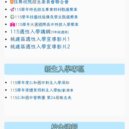
技專校院招生委員會聯合會
115學年特色招生專業群科甄選簡章
115學年技藝技能優良學生甄選簡章
115學年
大園國際高中
特招入學簡章
115適性入學講綱
(9年級適用)
link to https://docs.google.com/presentation/
桃連區適性入學宣導影片1
link to https://docs.google.com/presentation/
114適性入學講綱
1111
桃連區適性入學宣導影片2
(
新生入學專區
115學年度仁和國中新生入學須知
115學年度體育班新生入學
甄(審)簡章
115仁和國中管樂團 第24屆報名表
校內通報