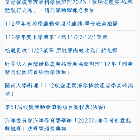
聖母醫護管理專科學校辦理2023「發現安農溪-秘境
變裝行走秀」，請同學踴躍報名參加
112學年度校慶運動會照片連結-畢冊廠商拍攝
112學年度上學期第14週11/27-12/1菜單
松晟更改11/27菜單:原脆薯肉絲改為什錦花椰
財團法人台灣優良農產品發展協會辦理112年「國產
豬肉校園佈置與教學活動」
開南大學辦理「112航空產業淨零排放產官學高峰論
壇」
第51屆校慶運動會田賽項目賽程表(決賽)
海洋委員會海洋保育署舉辦「2023海洋保育創意戲
劇競賽」決賽暨頒獎典禮