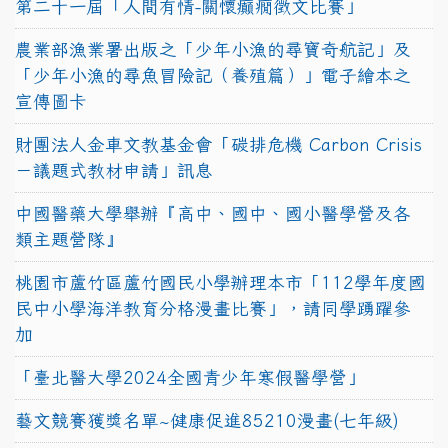
第二十一屆「人間有情-關懷癲癇徵文比賽」
農業部漁業署出版之「少年小漁的尋寶奇航記」及
「少年小漁的尋魚冒險記（養殖篇）」電子繪本之
宣傳圖卡
財團法人金車文教基金會「碳排危機 Carbon Crisis
－議題式教材申請」訊息
中國醫藥大學舉辦『高中、國中、國小醫學營及各
類主題營隊』
桃園市蘆竹區蘆竹國民小學辦理本市「112學年度國
民中小學海洋教育分格漫畫比賽」，請同學踴躍參
加
「臺北醫大學2024全國青少年寒假醫學營」
藝文競賽獲獎名單~健康促進85210漫畫(七年級)