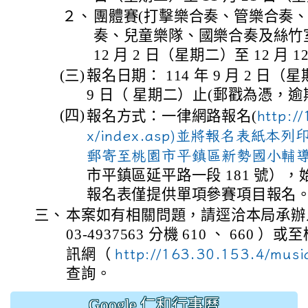
２、
團體賽(打擊樂合奏、管樂合奏
奏、兒童樂隊、國樂合奏及絲竹室內
12 月 2 日（星期二）至 12 月
(三)
報名日期： 114 年 9 月 2 日（星
9 日（ 星期二）止(郵戳為憑，逾
(四)
報名方式：一律網路報名(
http:/
x/index.asp)並將報名表紙
郵寄至桃園市平鎮區新勢國小輔
市平鎮區延平路一段 181 號）
報名表僅提供單項參賽項目報名
三、
本案如有相關問題，請逕洽本局承辦
03-4937563 分機 610 、 660
訊網（
http://163.30.153.4/musi
查詢。
Google 仁和行事曆