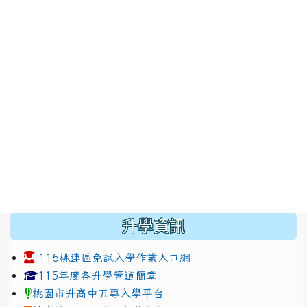
:::
升學資訊
115桃連區免試入學作業入口網
link to https://www.jhjhs.tyc.edu.tw/modules/tadnew
link to http://tyc.entry.ed
link to http://tyc.entry.ed
115年度各升學管道簡章
桃園市升高中五專入學平台