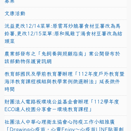
募集
文康活動
沅益更改12/14菜單:原雲耳炒脆薯食材豆薯改為馬
鈴薯,更改12/15菜單:原和風雞丁湯食材豆薯改為結
頭菜
農業部發布之「兔飼養與照顧指南」業公開發布於
該部動物保護資訊網
教育部國民及學前教育署辦理「112年度戶外教育暨
海洋教育課程模組與教學案例徵選辦法」延長徵件
時間
財團法人電路板環境公益基金會辦理「112學年度
ECO達人校園分享會－環境教育課程」
社團法人中華心理衛生協會心防疫工作小組推廣
「Drawing心疫苗，心靈Enjoy〜心疫苗LINE貼圖創