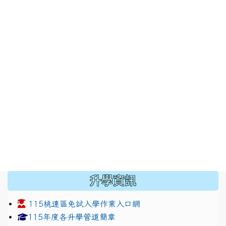
:::
升學資訊
115桃連區免試入學作業入口網
link to https://www.jhjhs.tyc.edu.tw/modules/tadnew
link to http://tyc.entry.ed
link to http://tyc.entry.ed
115年度各升學管道簡章