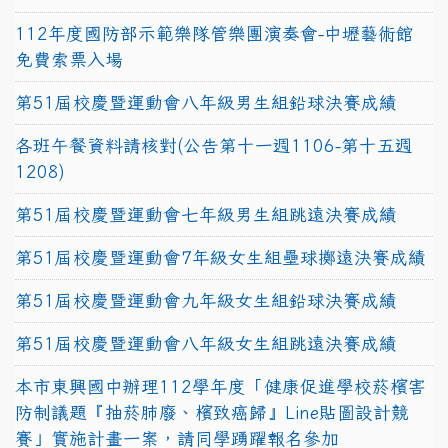
112年度國防部示範樂隊管樂團演奏會-中壢藝術館
免費索票入場
第51屆校慶暨運動會八年級男生組鉛球決賽成績
各班午餐資料請核對(公告第十一週1106-第十五週
1208)
第51屆校慶暨運動會七年級男生組跳遠決賽成績
第51屆校慶暨運動會7年級女生組壘球擲遠決賽成績
第51屆校慶暨運動會九年級女生組鉛球決賽成績
第51屆校慶暨運動會八年級女生組跳遠決賽成績
本市東興國中辦理112學年度「健康促進學校菸檳害
防制議題『抽菸肺廢、檳致癌歸』Line貼圖設計競
賽」實施計畫一案，請同學踴躍報名參加