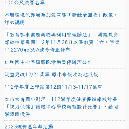
100公尺決賽名單
本府環境保護局為加強宣導「廚餘全回收」政策，
詳如說明
「教育部事業廢棄物再利用管理辦法」，業經教育
部於中華民國112年11月28日以臺教資（六）字第
1122704535A號令修正發布
仁和國中七年級路跑活動暫停辦理公告
沅益更改12/21菜單:原小米飯改為地瓜飯
112學年度上學期第12週11/13-11/17菜單
本市大有國小辦理「112學年度健康促進學校計畫－
『視力保健』議題中心學校海報設計比賽」，請同
學踴躍投件
2023蝶舞嘉年華活動