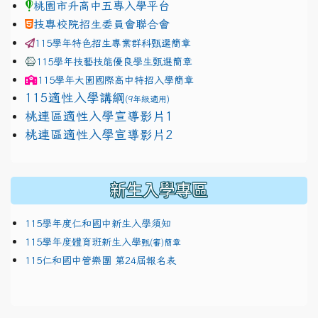
桃園市升高中五專入學平台
技專校院招生委員會聯合會
115學年特色招生專業群科甄選簡章
115學年技藝技能優良學生甄選簡章
115學年
大園國際高中
特招入學簡章
115適性入學講綱
(9年級適用)
link to https://docs.google.com/presentation/
桃連區適性入學宣導影片1
link to https://docs.google.com/presentation/
114適性入學講綱
1111
桃連區適性入學宣導影片2
(
新生入學專區
115學年度仁和國中新生入學須知
115學年度體育班新生入學
甄(審)簡章
115仁和國中管樂團 第24屆報名表