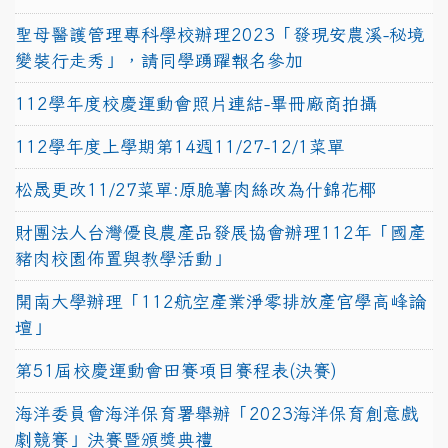
聖母醫護管理專科學校辦理2023「發現安農溪-秘境
變裝行走秀」，請同學踴躍報名參加
112學年度校慶運動會照片連結-畢冊廠商拍攝
112學年度上學期第14週11/27-12/1菜單
松晟更改11/27菜單:原脆薯肉絲改為什錦花椰
財團法人台灣優良農產品發展協會辦理112年「國產
豬肉校園佈置與教學活動」
開南大學辦理「112航空產業淨零排放產官學高峰論
壇」
第51屆校慶運動會田賽項目賽程表(決賽)
海洋委員會海洋保育署舉辦「2023海洋保育創意戲
劇競賽」決賽暨頒獎典禮