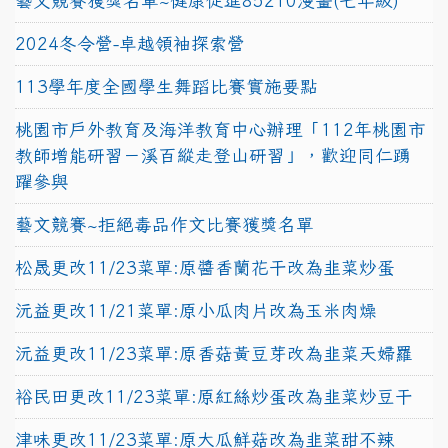
藝文競賽獲獎名單~健康促進85210漫畫(七年級)
2024冬令營-卓越領袖探索營
113學年度全國學生舞蹈比賽實施要點
桃園市戶外教育及海洋教育中心辦理「112年桃園市
教師增能研習－溪百縱走登山研習」，歡迎同仁踴
躍參與
藝文競賽~拒絕毒品作文比賽獲獎名單
松晟更改11/23菜單:原醬香蘭花干改為韭菜炒蛋
沅益更改11/21菜單:原小瓜肉片改為玉米肉燥
沅益更改11/23菜單:原香菇黃豆芽改為韭菜天婦羅
裕民田更改11/23菜單:原紅絲炒蛋改為韭菜炒豆干
津味更改11/23菜單:原大瓜鮮菇改為韭菜甜不辣