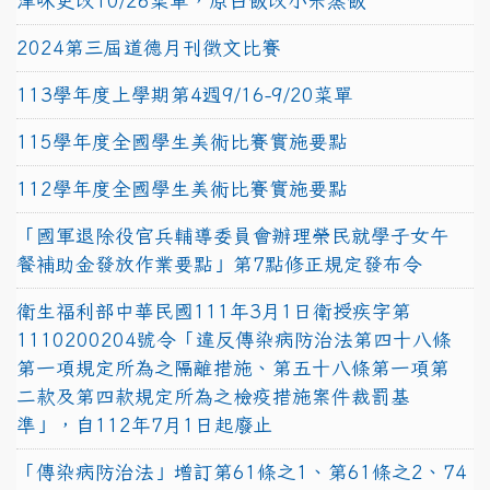
津味更改10/26菜單，原白飯改小米蒸飯
2024第三屆道德月刊徵文比賽
113學年度上學期第4週9/16-9/20菜單
115學年度全國學生美術比賽實施要點
112學年度全國學生美術比賽實施要點
「國軍退除役官兵輔導委員會辦理榮民就學子女午
餐補助金發放作業要點」第7點修正規定發布令
衛生福利部中華民國111年3月1日衛授疾字第
1110200204號令「違反傳染病防治法第四十八條
第一項規定所為之隔離措施、第五十八條第一項第
二款及第四款規定所為之檢疫措施案件裁罰基
準」，自112年7月1日起廢止
「傳染病防治法」增訂第61條之1、第61條之2、74