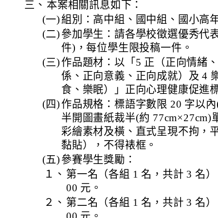
三、
本案相關訊息如下：
(一)
組別：高中組、國中組、國小高
(二)
參加學生：請各學校徵選優秀代表
件)，每位學生限投稿一件。
(三)
作品題材：以「5 正（正向情緒
係、正向意義、正向成就）及 4 
食、樂眠）」正向心理健康促進
(四)
作品規格：標語字數限 20 字以
半開圖畫紙裁半(約 77cm×27c
彩繪素材及橫、直式呈現不拘，
黏貼），不得裱框。
(五)
參賽學生獎勵：
１、
第一名（各組 1 名，共計 3 名）：
00 元。
２、
第二名（各組 1 名，共計 3 名）：
00 元。