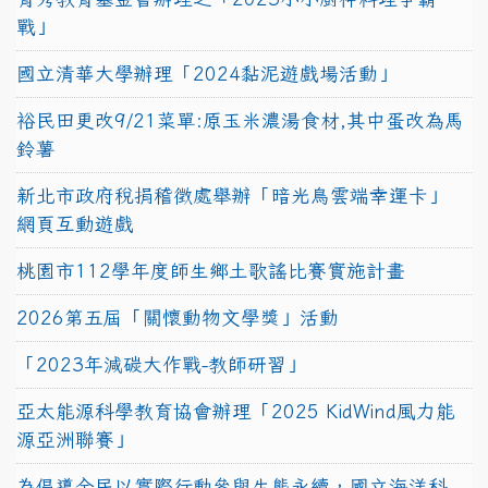
戰」
國立清華大學辦理「2024黏泥遊戲場活動」
裕民田更改9/21菜單:原玉米濃湯食材,其中蛋改為馬
鈴薯
新北市政府稅捐稽徵處舉辦「暗光鳥雲端幸運卡」
網頁互動遊戲
桃園市112學年度師生鄉土歌謠比賽實施計畫
2026第五屆「關懷動物文學獎」活動
「2023年減碳大作戰-教師研習」
亞太能源科學教育協會辦理「2025 KidWind風力能
源亞洲聯賽」
為倡導全民以實際行動參與生態永續，國立海洋科