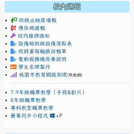
校內通報
班級出缺席填報
傳染病通報
校內維修通知
設備組班級設備清點表
班群書箱輪換回報單
電動板擦機保養說明
學生名牌製作
桃園市教育網路測速
(限教網)
7.9年級觸屏教學
（
手冊
&
影片
）
8年級觸屏教學
專科教室觸屏教學
link to https://www.jh
link to https://drive.googl
螢幕同步小程式
+P