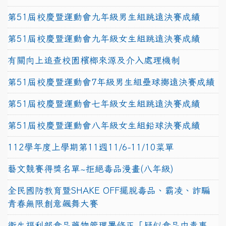
第51屆校慶暨運動會九年級男生組跳遠決賽成績
第51屆校慶暨運動會九年級女生組跳遠決賽成績
有關向上追查校園檳榔來源及介入處理機制
第51屆校慶暨運動會7年級男生組壘球擲遠決賽成績
第51屆校慶暨運動會七年級女生組跳遠決賽成績
第51屆校慶暨運動會八年級女生組鉛球決賽成績
112學年度上學期第11週11/6-11/10菜單
藝文競賽得獎名單~拒絕毒品漫畫(八年級)
全民國防教育暨SHAKE OFF擺脫毒品、霸凌、詐騙
青春無限創意飆舞大賽
衛生福利部食品藥物管理署修正「疑似食品中毒事