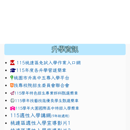
:::
升學資訊
115桃連區免試入學作業入口網
link to https://www.jhjhs.tyc.edu.tw/modules/tadnew
link to http://tyc.entry.ed
link to http://tyc.entry.ed
115年度各升學管道簡章
桃園市升高中五專入學平台
技專校院招生委員會聯合會
115學年特色招生專業群科甄選簡章
115學年技藝技能優良學生甄選簡章
115學年
大園國際高中
特招入學簡章
115適性入學講綱
(9年級適用)
link to https://docs.google.com/presentation/
桃連區適性入學宣導影片1