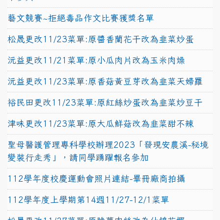
藝文競賽~拒絕毒品作文比賽獲獎名單
松晟更改11/23菜單:原醬香蘭花干改為韭菜炒蛋
沅益更改11/21菜單:原小瓜肉片改為玉米肉燥
沅益更改11/23菜單:原香菇黃豆芽改為韭菜天婦羅
裕民田更改11/23菜單:原紅絲炒蛋改為韭菜炒豆干
津味更改11/23菜單:原大瓜鮮菇改為韭菜甜不辣
聖母醫護管理專科學校辦理2023「發現安農溪-秘境
變裝行走秀」，請同學踴躍報名參加
112學年度校慶運動會照片連結-畢冊廠商拍攝
112學年度上學期第14週11/27-12/1菜單