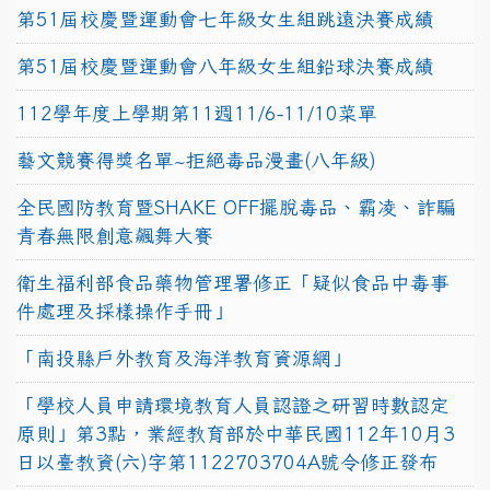
第51屆校慶暨運動會七年級女生組跳遠決賽成績
第51屆校慶暨運動會八年級女生組鉛球決賽成績
112學年度上學期第11週11/6-11/10菜單
藝文競賽得獎名單~拒絕毒品漫畫(八年級)
全民國防教育暨SHAKE OFF擺脫毒品、霸凌、詐騙
青春無限創意飆舞大賽
衛生福利部食品藥物管理署修正「疑似食品中毒事
件處理及採樣操作手冊」
「南投縣戶外教育及海洋教育資源網」
「學校人員申請環境教育人員認證之研習時數認定
原則」第3點，業經教育部於中華民國112年10月3
日以臺教資(六)字第1122703704A號令修正發布