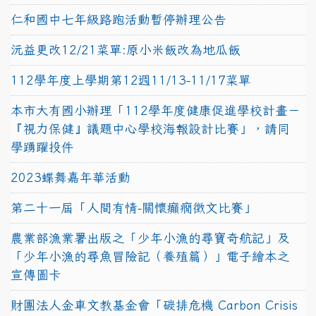
仁和國中七年級路跑活動暫停辦理公告
沅益更改12/21菜單:原小米飯改為地瓜飯
112學年度上學期第12週11/13-11/17菜單
本市大有國小辦理「112學年度健康促進學校計畫－
『視力保健』議題中心學校海報設計比賽」，請同
學踴躍投件
2023蝶舞嘉年華活動
第二十一屆「人間有情-關懷癲癇徵文比賽」
農業部漁業署出版之「少年小漁的尋寶奇航記」及
「少年小漁的尋魚冒險記（養殖篇）」電子繪本之
宣傳圖卡
財團法人金車文教基金會「碳排危機 Carbon Crisis