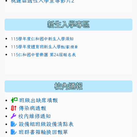
link to https://docs.google.com/presentation/
114適性入學講綱
1111
桃連區適性入學宣導影片2
(
新生入學專區
115學年度仁和國中新生入學須知
115學年度體育班新生入學
甄(審)簡章
115仁和國中管樂團 第24屆報名表
校內通報
班級出缺席填報
傳染病通報
校內維修通知
設備組班級設備清點表
班群書箱輪換回報單