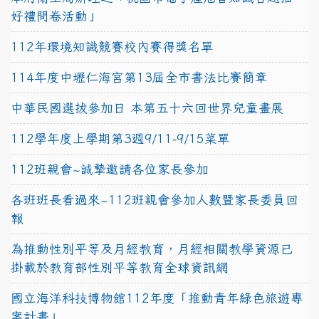
好禮問卷活動」
112年環境知識競賽校內賽得獎名單
114年度中壢仁海宮第13屆全市書法比賽簡章
中華民國選拔參加日 本第五十六回世界兒童畫展
112學年度上學期第3週9/11-9/15菜單
112班親會~誠摯邀請各位家長參加
各班班長看過來~112班親會參加人數暨家長委員回
報
為推動性別平等及月經教育，月經相關教學資源已
掛載於教育部性別平等教育全球資訊網
國立海洋科技博物館112年度「推動青年綠色旅遊專
案計畫」