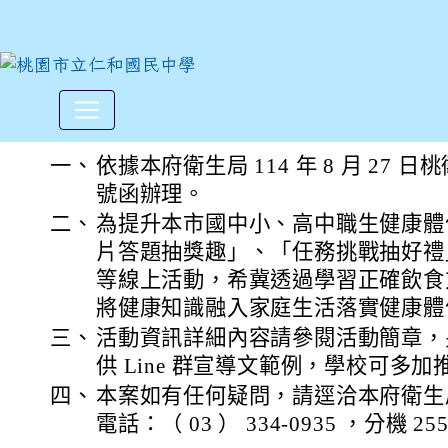
本府衛生局辦理114年本市國
:::
一、
依據本府衛生局 114 年 8 月 27 日桃衛
號函辦理。
二、
為提升本市國中小、高中職生健康體
片答題抽獎趣」、「任務挑戰抽好禮
等線上活動，希冀透過學習正確飲食
將健康知識融入家庭生活落實健康體
三、
活動資訊詳細內容請參閱活動簡章，
供 Line 群宣導文範例，學校可多
四、
本案如有任何疑問，請逕洽本府衛生
電話：（ 03 ） 334-0935 ，分機 255