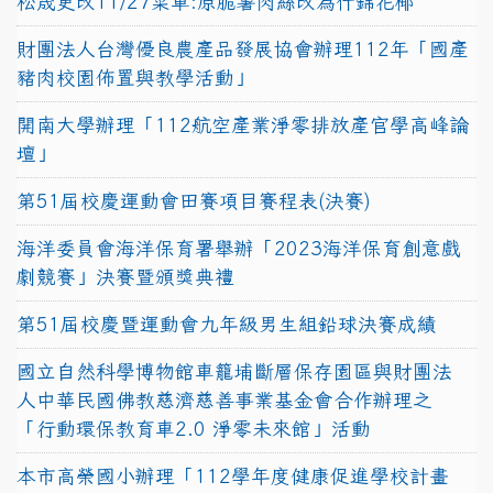
松晟更改11/27菜單:原脆薯肉絲改為什錦花椰
財團法人台灣優良農產品發展協會辦理112年「國產
豬肉校園佈置與教學活動」
開南大學辦理「112航空產業淨零排放產官學高峰論
壇」
第51屆校慶運動會田賽項目賽程表(決賽)
海洋委員會海洋保育署舉辦「2023海洋保育創意戲
劇競賽」決賽暨頒獎典禮
第51屆校慶暨運動會九年級男生組鉛球決賽成績
國立自然科學博物館車籠埔斷層保存園區與財團法
人中華民國佛教慈濟慈善事業基金會合作辦理之
「行動環保教育車2.0 淨零未來館」活動
本市高榮國小辦理「112學年度健康促進學校計畫