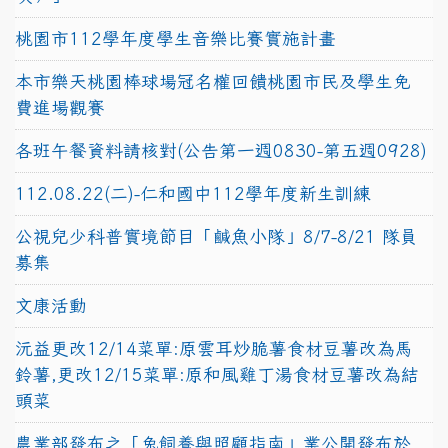
桃園市112學年度學生音樂比賽實施計畫
本市樂天桃園棒球場冠名權回饋桃園市民及學生免
費進場觀賽
各班午餐資料請核對(公告第一週0830-第五週0928)
112.08.22(二)-仁和國中112學年度新生訓練
公視兒少科普實境節目「鹹魚小隊」8/7-8/21 隊員
募集
文康活動
沅益更改12/14菜單:原雲耳炒脆薯食材豆薯改為馬
鈴薯,更改12/15菜單:原和風雞丁湯食材豆薯改為結
頭菜
農業部發布之「兔飼養與照顧指南」業公開發布於