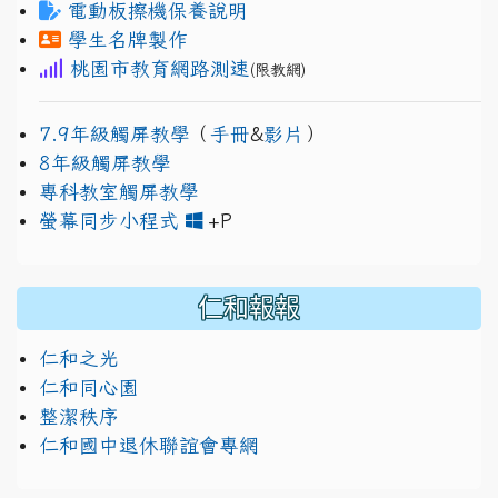
電動板擦機保養說明
學生名牌製作
桃園市教育網路測速
(限教網)
7.9年級觸屏教學
（
手冊
&
影片
）
8年級觸屏教學
專科教室觸屏教學
link to https://www.jh
link to https://drive.googl
螢幕同步小程式
+P
仁和報報
仁和之光
仁和同心園
整潔秩序
仁和國中退休聯誼會專網