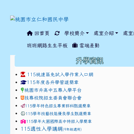
回首頁
學校簡介
處室介紹
處室
:::
班班網路生生平板
雲端差勤
:::
升學資訊
115桃連區免試入學作業入口網
link to https://www.jhjhs.tyc.edu.tw/modules/ta
link to http://tyc.entr
link to http://tyc.entr
115年度各升學管道簡章
桃園市升高中五專入學平台
技專校院招生委員會聯合會
115學年特色招生專業群科甄選簡章
115學年技藝技能優良學生甄選簡章
115學年
大園國際高中
特招入學簡章
115適性入學講綱
(9年級適用)