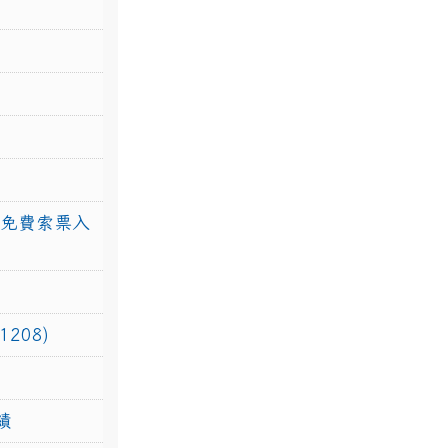
館免費索票入
208)
績