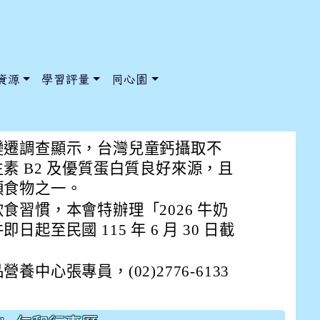
資源
學習評量
同心園
計大賽」
變遷調查顯示，台灣兒童鈣攝取不
素 B2 及優質蛋白質良好來源，且
類食物之一。
/ChooseSys?s=05 style=font-size: 1rem; background-color:
/ChooseSys?s=05 style=font-size: 1rem; background-color:
食習慣，本會特辦理「2026 牛奶
起至民國 115 年 6 月 30 日截
中心張專員，(02)2776-6133