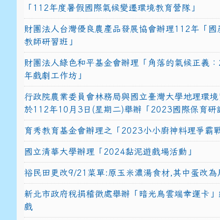
「112年度暑假國際氣候變遷環境教育營隊」
財團法人台灣優良農產品發展協會辦理112年「國
教師研習班」
財團法人綠色和平基金會辦理「角落的氣候正義：2
年戲劇工作坊」
行政院農業委員會林務局與國立臺灣大學地理環境
於112年10月3日(星期二)舉辦「2023國際保育
育秀教育基金會辦理之「2023小小廚神料理爭霸
國立清華大學辦理「2024黏泥遊戲場活動」
裕民田更改9/21菜單:原玉米濃湯食材,其中蛋改為
新北市政府稅捐稽徵處舉辦「暗光鳥雲端幸運卡」
戲