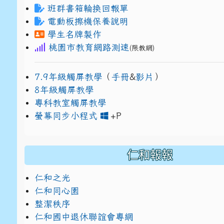
班群書箱輪換回報單
電動板擦機保養說明
學生名牌製作
桃園市教育網路測速
(限教網)
7.9年級觸屏教學
（
手冊
&
影片
）
8年級觸屏教學
專科教室觸屏教學
link to https://www
link to https://drive.g
螢幕同步小程式
+P
仁和報報
仁和之光
仁和同心園
整潔秩序
仁和國中退休聯誼會專網