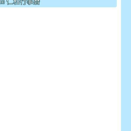
gle 仁和行事曆
drive_link&ouid=115921082145615632562&rtpof=true&
drive_link&ouid=115921082145615632562&rtpof=true&
m/presentation/d/14fN7FrCDS9g9keYgSUmfVbCTNGSK