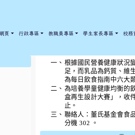
網頁
行政專區
教職員專區
學生家長專區
校務
「2026牛奶盒再生設
:::
一、
根據國民營養健康狀況
足，而乳品為鈣質、維生
為每日飲食指南中六大
dnews/index.php?nsn=5425
y.edu.tw/NoExamImitate_TL/NoExamImitateHome/Page/Public
y.edu.tw/NoExamImitate_TL/NoExamImitateHome/Page/Public
二、
為培養學童健康均衡的飲
盒再生設計大賽」，收件即日
止。
三、
聯絡人：董氏基金會食品營養
分機 302 。