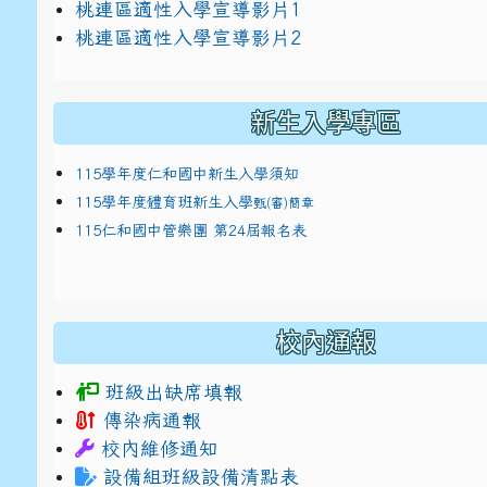
link to https://docs.google.com/presentat
桃連區適性入學宣導影片1
link to https://docs.google.com/presentat
114適性入學講綱
1
桃連區適性入學宣導影片2
(
新生入學專區
115學年度仁和國中新生入學須知
115學年度體育班新生入學
甄(審)簡章
115仁和國中管樂團 第24屆報名表
校內通報
班級出缺席填報
傳染病通報
校內維修通知
設備組班級設備清點表