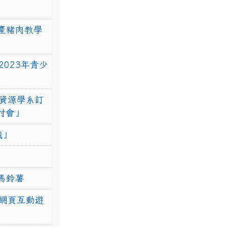
產豬肉教學
023年青少
資源學系訂
研討會」
戰」
馬鈴薯
網頁互動遊