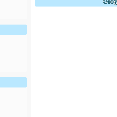
Goo
ion/d/1x3bih9gNpRNolaz0znBOn--g7OisECve/edit?usp=
ion/d/1x3bih9gNpRNolaz0znBOn--g7OisECve/edit?usp=
111ㄅㄅ
link to https://docs.go114適性入學講綱
ogle.co
(