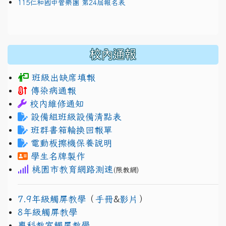
115仁和國中管樂團 第24屆報名表
校內通報
班級出缺席填報
傳染病通報
校內維修通知
設備組班級設備清點表
班群書箱輪換回報單
電動板擦機保養說明
學生名牌製作
桃園市教育網路測速
(限教網)
7.9年級觸屏教學
（
手冊
&
影片
）
8年級觸屏教學
專科教室觸屏教學