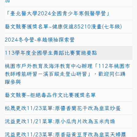
加
「臺北醫大學2024全國青少年寒假醫學營」
藝文競賽獲獎名單~健康促進85210漫畫(七年級)
2024冬令營-卓越領袖探索營
113學年度全國學生舞蹈比賽實施要點
桃園市戶外教育及海洋教育中心辦理「112年桃園市
教師增能研習－溪百縱走登山研習」，歡迎同仁踴
躍參與
藝文競賽~拒絕毒品作文比賽獲獎名單
松晟更改11/23菜單:原醬香蘭花干改為韭菜炒蛋
沅益更改11/21菜單:原小瓜肉片改為玉米肉燥
沅益更改11/23菜單:原香菇黃豆芽改為韭菜天婦羅