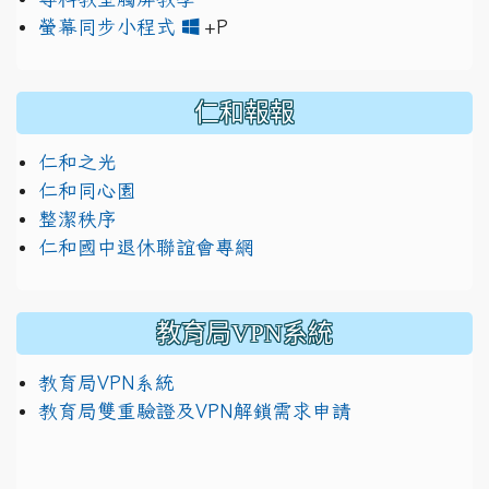
link to https://www.jh
link to https://drive.googl
螢幕同步小程式
+P
仁和報報
仁和之光
仁和同心園
整潔秩序
仁和國中退休聯誼會專網
教育局VPN系統
教育局VPN系統
教育局雙重驗證及VPN解鎖需求申請