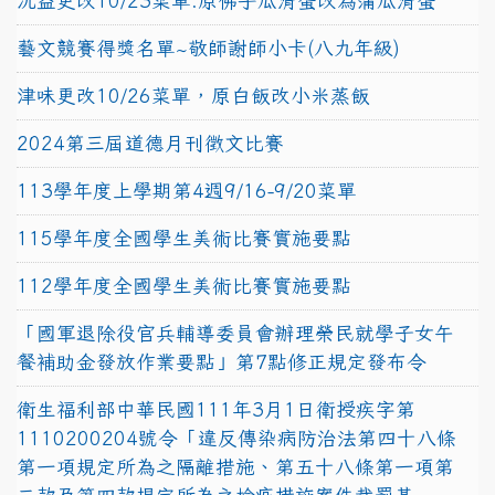
沅益更改10/23菜單:原佛手瓜滑蛋改為蒲瓜滑蛋
藝文競賽得獎名單~敬師謝師小卡(八九年級)
津味更改10/26菜單，原白飯改小米蒸飯
2024第三屆道德月刊徵文比賽
113學年度上學期第4週9/16-9/20菜單
115學年度全國學生美術比賽實施要點
112學年度全國學生美術比賽實施要點
「國軍退除役官兵輔導委員會辦理榮民就學子女午
餐補助金發放作業要點」第7點修正規定發布令
衛生福利部中華民國111年3月1日衛授疾字第
1110200204號令「違反傳染病防治法第四十八條
第一項規定所為之隔離措施、第五十八條第一項第