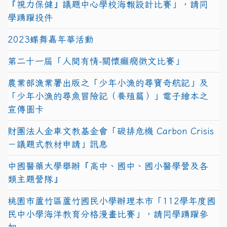
『視力保健』議題中心學校海報設計比賽」，請同
學踴躍投件
2023蝶舞嘉年華活動
第二十一屆「人間有情-關懷癲癇徵文比賽」
農業部漁業署出版之「少年小漁的尋寶奇航記」及
「少年小漁的尋魚冒險記（養殖篇）」電子繪本之
宣傳圖卡
財團法人金車文教基金會「碳排危機 Carbon Crisis
－議題式教材申請」訊息
中國醫藥大學舉辦『高中、國中、國小醫學營及各
類主題營隊』
桃園市蘆竹區蘆竹國民小學辦理本市「112學年度國
民中小學海洋教育分格漫畫比賽」，請同學踴躍參