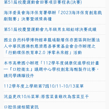
第51屆校慶運動會田賽項目賽程表(決賽)
海洋委員會海洋保育署舉辦「2023海洋保育創意戲
劇競賽」決賽暨頒獎典禮
第51屆校慶暨運動會九年級男生組鉛球決賽成績
國立自然科學博物館車籠埔斷層保存園區與財團法
人中華民國佛教慈濟慈善事業基金會合作辦理之
「行動環保教育車2.0 淨零未來館」活動
本市高榮國小辦理「112學年度健康促進學校計畫
─『口腔衛生』議題中心學校創意海報製作比賽，
請同學踴躍投件
112學年度上學期第7週10/11-10/13菜單
沅益更改10/6菜單:原雪菜素雞改為雪菜豆干
口腔保健相關資訊