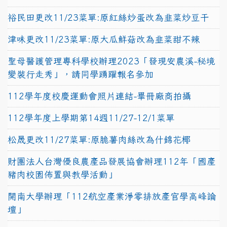
裕民田更改11/23菜單:原紅絲炒蛋改為韭菜炒豆干
津味更改11/23菜單:原大瓜鮮菇改為韭菜甜不辣
聖母醫護管理專科學校辦理2023「發現安農溪-秘境
變裝行走秀」，請同學踴躍報名參加
112學年度校慶運動會照片連結-畢冊廠商拍攝
112學年度上學期第14週11/27-12/1菜單
松晟更改11/27菜單:原脆薯肉絲改為什錦花椰
財團法人台灣優良農產品發展協會辦理112年「國產
豬肉校園佈置與教學活動」
開南大學辦理「112航空產業淨零排放產官學高峰論
壇」