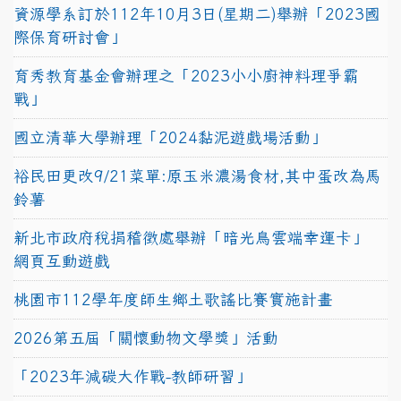
資源學系訂於112年10月3日(星期二)舉辦「2023國
際保育研討會」
育秀教育基金會辦理之「2023小小廚神料理爭霸
戰」
國立清華大學辦理「2024黏泥遊戲場活動」
裕民田更改9/21菜單:原玉米濃湯食材,其中蛋改為馬
鈴薯
新北市政府稅捐稽徵處舉辦「暗光鳥雲端幸運卡」
網頁互動遊戲
桃園市112學年度師生鄉土歌謠比賽實施計畫
2026第五屆「關懷動物文學獎」活動
「2023年減碳大作戰-教師研習」