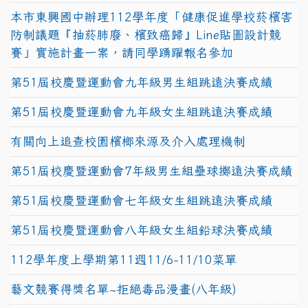
本市東興國中辦理112學年度「健康促進學校菸檳害
防制議題『抽菸肺廢、檳致癌歸』Line貼圖設計競
賽」實施計畫一案，請同學踴躍報名參加
第51屆校慶暨運動會九年級男生組跳遠決賽成績
第51屆校慶暨運動會九年級女生組跳遠決賽成績
有關向上追查校園檳榔來源及介入處理機制
第51屆校慶暨運動會7年級男生組壘球擲遠決賽成績
第51屆校慶暨運動會七年級女生組跳遠決賽成績
第51屆校慶暨運動會八年級女生組鉛球決賽成績
112學年度上學期第11週11/6-11/10菜單
藝文競賽得獎名單~拒絕毒品漫畫(八年級)