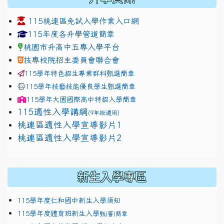
115桃連區免試入學作業入口網
link to https://www.jhjhs.tyc.edu.tw/modules/tadnew
link to http://tyc.entry.ed
link to http://tyc.entry.ed
115年度各升學管道簡章
桃園市升高中五專入學平台
技專校院招生委員會聯合會
115學年特色招生專業群科甄選簡章
115學年技藝技能優良學生甄選簡章
115學年
大園國際高中
特招入學簡章
115適性入學講綱
(9年級適用)
link to https://docs.google.com/presentation/
桃連區適性入學宣導影片1
link to https://docs.google.com/presentation/
114適性入學講綱
1111
桃連區適性入學宣導影片2
(
新生入學專區
115學年度仁和國中新生入學須知
115學年度體育班新生入學
甄(審)簡章