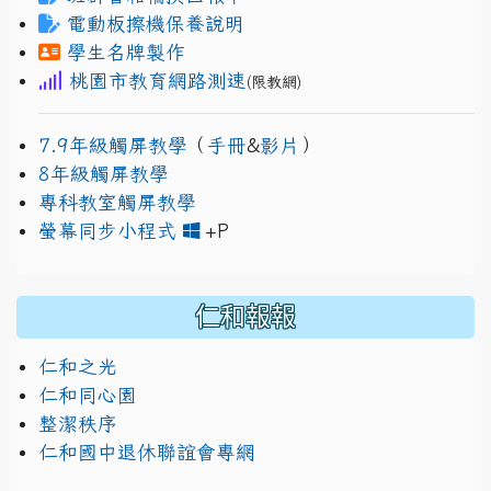
電動板擦機保養說明
學生名牌製作
桃園市教育網路測速
(限教網)
7.9年級觸屏教學
（
手冊
&
影片
）
8年級觸屏教學
專科教室觸屏教學
link to https://www.jh
link to https://drive.googl
螢幕同步小程式
+P
仁和報報
仁和之光
仁和同心園
整潔秩序
仁和國中退休聯誼會專網