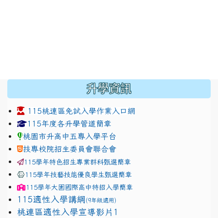
:::
升學資訊
115桃連區免試入學作業入口網
link to https://www.jhjhs.tyc.edu.tw/modules/tadnew
link to http://tyc.entry.ed
link to http://tyc.entry.ed
115年度各升學管道簡章
桃園市升高中五專入學平台
技專校院招生委員會聯合會
115學年特色招生專業群科甄選簡章
115學年技藝技能優良學生甄選簡章
115學年
大園國際高中
特招入學簡章
115適性入學講綱
(9年級適用)
link to https://docs.google.com/presentation/
桃連區適性入學宣導影片1