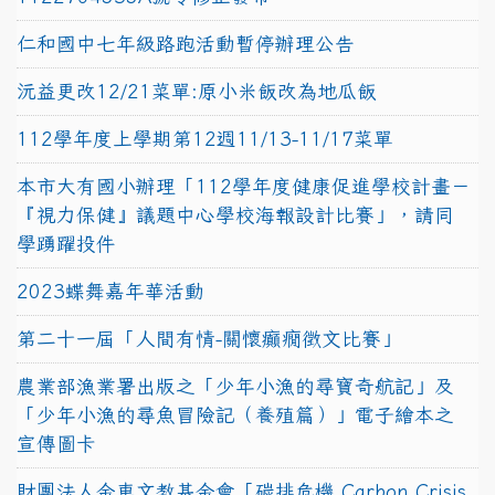
仁和國中七年級路跑活動暫停辦理公告
沅益更改12/21菜單:原小米飯改為地瓜飯
112學年度上學期第12週11/13-11/17菜單
本市大有國小辦理「112學年度健康促進學校計畫－
『視力保健』議題中心學校海報設計比賽」，請同
學踴躍投件
2023蝶舞嘉年華活動
第二十一屆「人間有情-關懷癲癇徵文比賽」
農業部漁業署出版之「少年小漁的尋寶奇航記」及
「少年小漁的尋魚冒險記（養殖篇）」電子繪本之
宣傳圖卡
財團法人金車文教基金會「碳排危機 Carbon Crisis