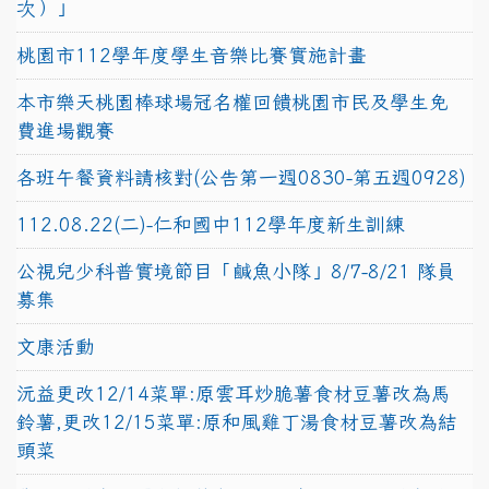
次）」
桃園市112學年度學生音樂比賽實施計畫
本市樂天桃園棒球場冠名權回饋桃園市民及學生免
費進場觀賽
各班午餐資料請核對(公告第一週0830-第五週0928)
112.08.22(二)-仁和國中112學年度新生訓練
公視兒少科普實境節目「鹹魚小隊」8/7-8/21 隊員
募集
文康活動
沅益更改12/14菜單:原雲耳炒脆薯食材豆薯改為馬
鈴薯,更改12/15菜單:原和風雞丁湯食材豆薯改為結
頭菜