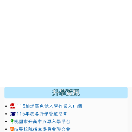
:::
升學資訊
115桃連區免試入學作業入口網
link to https://www.jhjhs.tyc.edu.tw/modules/tadnew
link to http://tyc.entry.ed
link to http://tyc.entry.ed
115年度各升學管道簡章
桃園市升高中五專入學平台
技專校院招生委員會聯合會