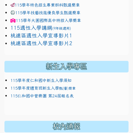
115學年特色招生專業群科甄選簡章
115學年技藝技能優良學生甄選簡章
115學年
大園國際高中
特招入學簡章
115適性入學講綱
(9年級適用)
link to https://docs.google.com/presentation/
桃連區適性入學宣導影片1
link to https://docs.google.com/presentation/
114適性入學講綱
1111
桃連區適性入學宣導影片2
(
新生入學專區
115學年度仁和國中新生入學須知
115學年度體育班新生入學
甄(審)簡章
115仁和國中管樂團 第24屆報名表
校內通報