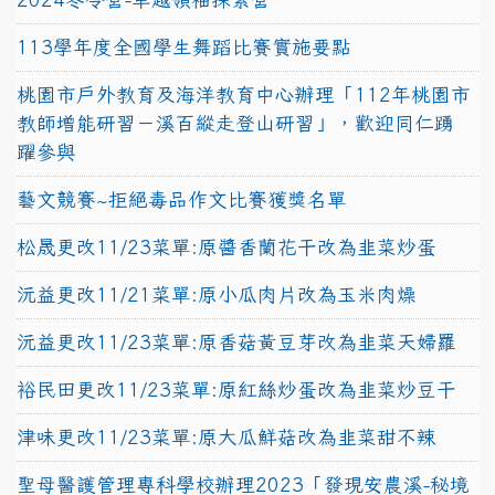
113學年度全國學生舞蹈比賽實施要點
桃園市戶外教育及海洋教育中心辦理「112年桃園市
教師增能研習－溪百縱走登山研習」，歡迎同仁踴
躍參與
藝文競賽~拒絕毒品作文比賽獲獎名單
松晟更改11/23菜單:原醬香蘭花干改為韭菜炒蛋
沅益更改11/21菜單:原小瓜肉片改為玉米肉燥
沅益更改11/23菜單:原香菇黃豆芽改為韭菜天婦羅
裕民田更改11/23菜單:原紅絲炒蛋改為韭菜炒豆干
津味更改11/23菜單:原大瓜鮮菇改為韭菜甜不辣
聖母醫護管理專科學校辦理2023「發現安農溪-秘境