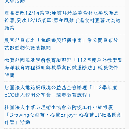
文康活動
沅益更改12/14菜單:原雲耳炒脆薯食材豆薯改為馬
鈴薯,更改12/15菜單:原和風雞丁湯食材豆薯改為結
頭菜
農業部發布之「兔飼養與照顧指南」業公開發布於
該部動物保護資訊網
教育部國民及學前教育署辦理「112年度戶外教育暨
海洋教育課程模組與教學案例徵選辦法」延長徵件
時間
財團法人電路板環境公益基金會辦理「112學年度
ECO達人校園分享會－環境教育課程」
社團法人中華心理衛生協會心防疫工作小組推廣
「Drawing心疫苗，心靈Enjoy〜心疫苗LINE貼圖創
作營」活動