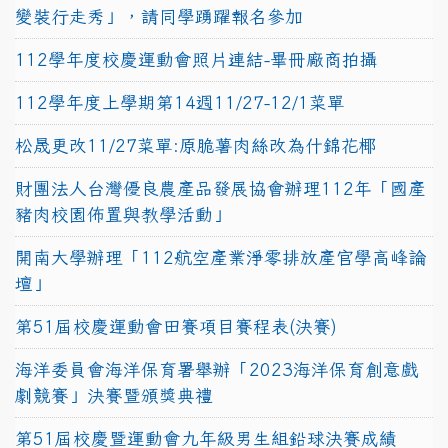
變裝行走秀」，請同學踴躍報名參加
112學年度校慶運動會照片連結-畢冊廠商拍攝
112學年度上學期第14週11/27-12/1菜單
松晟更改11/27菜單:原脆薯肉絲改為什錦花椰
財團法人台灣優良農產品發展協會辦理112年「國產
豬肉校園佈置與教學活動」
開南大學辦理「112航空產業淨零排放產官學高峰論
壇」
第51屆校慶運動會田賽項目賽程表(決賽)
海洋委員會海洋保育署舉辦「2023海洋保育創意戲
劇競賽」決賽暨頒獎典禮
第51屆校慶暨運動會九年級男生組鉛球決賽成績