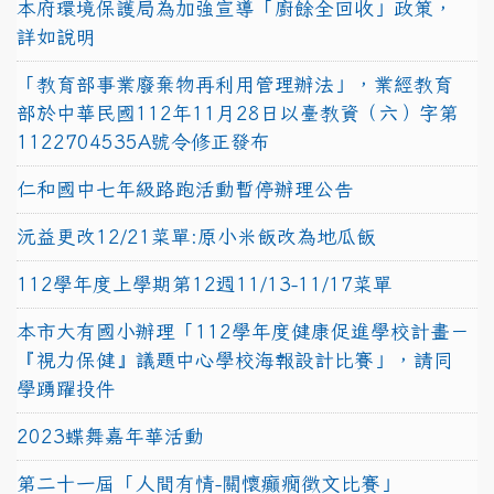
本府環境保護局為加強宣導「廚餘全回收」政策，
詳如說明
「教育部事業廢棄物再利用管理辦法」，業經教育
部於中華民國112年11月28日以臺教資（六）字第
1122704535A號令修正發布
仁和國中七年級路跑活動暫停辦理公告
沅益更改12/21菜單:原小米飯改為地瓜飯
112學年度上學期第12週11/13-11/17菜單
本市大有國小辦理「112學年度健康促進學校計畫－
『視力保健』議題中心學校海報設計比賽」，請同
學踴躍投件
2023蝶舞嘉年華活動
第二十一屆「人間有情-關懷癲癇徵文比賽」