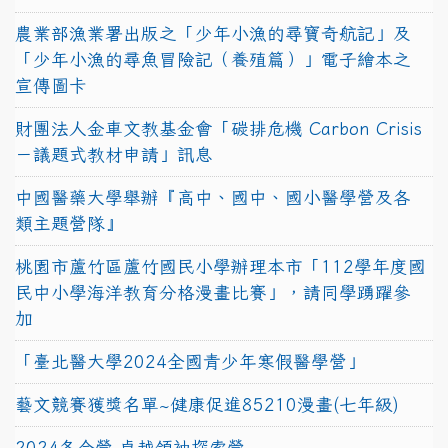
農業部漁業署出版之「少年小漁的尋寶奇航記」及
「少年小漁的尋魚冒險記（養殖篇）」電子繪本之
宣傳圖卡
財團法人金車文教基金會「碳排危機 Carbon Crisis
－議題式教材申請」訊息
中國醫藥大學舉辦『高中、國中、國小醫學營及各
類主題營隊』
桃園市蘆竹區蘆竹國民小學辦理本市「112學年度國
民中小學海洋教育分格漫畫比賽」，請同學踴躍參
加
「臺北醫大學2024全國青少年寒假醫學營」
藝文競賽獲獎名單~健康促進85210漫畫(七年級)
2024冬令營-卓越領袖探索營