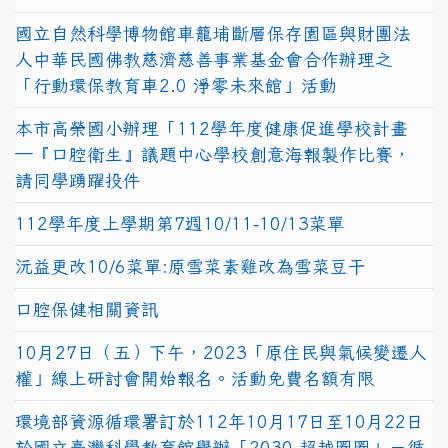
國立自然科學博物館車籠埔斷層保存園區與財團法
人中華民國佛教慈濟慈善事業基金會合作辦理之
「行動環保教育車2.0 淨零未來館」活動
本市高榮國小辦理「112學年度健康促進學校計畫
─『口腔衛生』議題中心學校創意海報製作比賽，
請同學踴躍投件
112學年度上學期第7週10/11-10/13菜單
沅益更改10/6菜單:原雪菜素雞改為雪菜豆干
口腔保健相關資訊
10月27日（五）下午，2023「原住民與氣候變遷人
權」線上研討會開始報名。活動免費名額有限
環境部資源循環署訂於112年10月17日至10月22日
於國立臺灣科學教育館舉辦「2030 超越圈圈」－循