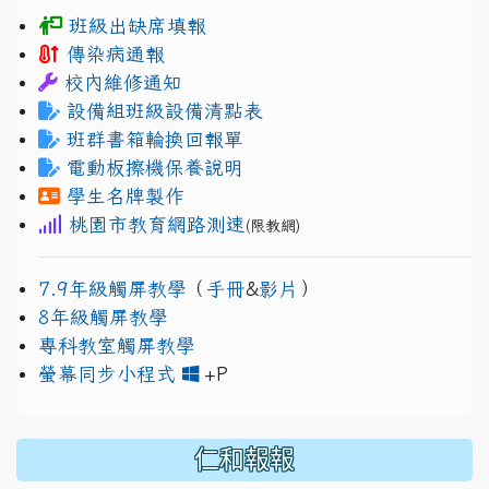
班級出缺席填報
傳染病通報
校內維修通知
設備組班級設備清點表
班群書箱輪換回報單
電動板擦機保養說明
學生名牌製作
桃園市教育網路測速
(限教網)
7.9年級觸屏教學
（
手冊
&
影片
）
8年級觸屏教學
專科教室觸屏教學
link to https://www.jh
link to https://drive.googl
螢幕同步小程式
+P
仁和報報