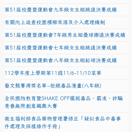
第51屆校慶暨運動會九年級女生組跳遠決賽成績
有關向上追查校園檳榔來源及介入處理機制
第51屆校慶暨運動會7年級男生組壘球擲遠決賽成績
第51屆校慶暨運動會七年級女生組跳遠決賽成績
第51屆校慶暨運動會八年級女生組鉛球決賽成績
112學年度上學期第11週11/6-11/10菜單
藝文競賽得獎名單~拒絕毒品漫畫(八年級)
全民國防教育暨SHAKE OFF擺脫毒品、霸凌、詐騙
青春無限創意飆舞大賽
衛生福利部食品藥物管理署修正「疑似食品中毒事
件處理及採樣操作手冊」