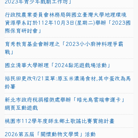
2023年青少年戲劇工作坊」
行政院農業委員會林務局與國立臺灣大學地理環境
資源學系訂於112年10月3日(星期二)舉辦「2023國
際保育研討會」
育秀教育基金會辦理之「2023小小廚神料理爭霸
戰」
國立清華大學辦理「2024黏泥遊戲場活動」
裕民田更改9/21菜單:原玉米濃湯食材,其中蛋改為馬
鈴薯
新北市政府稅捐稽徵處舉辦「暗光鳥雲端幸運卡」
網頁互動遊戲
桃園市112學年度師生鄉土歌謠比賽實施計畫
2026第五屆「關懷動物文學獎」活動