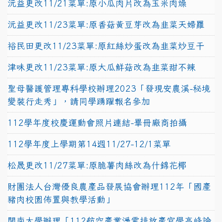
沅益更改11/21菜單:原小瓜肉片改為玉米肉燥
沅益更改11/23菜單:原香菇黃豆芽改為韭菜天婦羅
裕民田更改11/23菜單:原紅絲炒蛋改為韭菜炒豆干
津味更改11/23菜單:原大瓜鮮菇改為韭菜甜不辣
聖母醫護管理專科學校辦理2023「發現安農溪-秘境
變裝行走秀」，請同學踴躍報名參加
112學年度校慶運動會照片連結-畢冊廠商拍攝
112學年度上學期第14週11/27-12/1菜單
松晟更改11/27菜單:原脆薯肉絲改為什錦花椰
財團法人台灣優良農產品發展協會辦理112年「國產
豬肉校園佈置與教學活動」
開南大學辦理「112航空產業淨零排放產官學高峰論