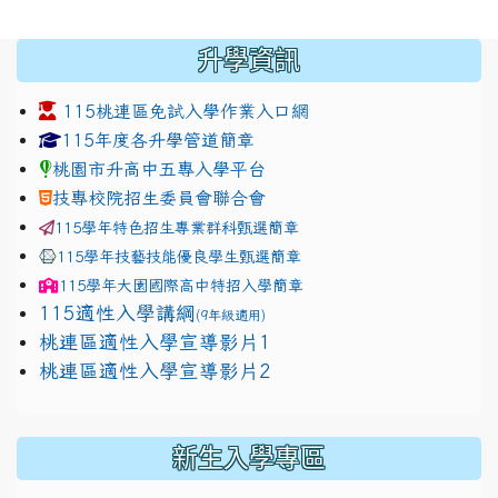
:::
升學資訊
115桃連區免試入學作業入口網
link to https://www.jhjhs.tyc.edu.tw/modules/tadnew
link to http://tyc.entry.ed
link to http://tyc.entry.ed
115年度各升學管道簡章
桃園市升高中五專入學平台
技專校院招生委員會聯合會
115學年特色招生專業群科甄選簡章
115學年技藝技能優良學生甄選簡章
115學年
大園國際高中
特招入學簡章
115適性入學講綱
(9年級適用)
link to https://docs.google.com/presentation/
桃連區適性入學宣導影片1
link to https://docs.google.com/presentation/
114適性入學講綱
1111
桃連區適性入學宣導影片2
(
新生入學專區