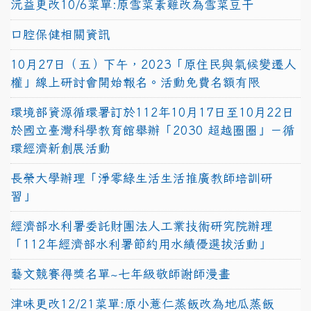
沅益更改10/6菜單:原雪菜素雞改為雪菜豆干
口腔保健相關資訊
10月27日（五）下午，2023「原住民與氣候變遷人
權」線上研討會開始報名。活動免費名額有限
環境部資源循環署訂於112年10月17日至10月22日
於國立臺灣科學教育館舉辦「2030 超越圈圈」－循
環經濟新創展活動
長榮大學辦理「淨零綠生活生活推廣教師培訓研
習」
經濟部水利署委託財團法人工業技術研究院辦理
「112年經濟部水利署節約用水績優選拔活動」
藝文競賽得獎名單~七年級敬師謝師漫畫
津味更改12/21菜單:原小薏仁蒸飯改為地瓜蒸飯