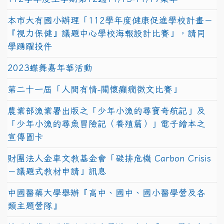
本市大有國小辦理「112學年度健康促進學校計畫－
『視力保健』議題中心學校海報設計比賽」，請同
學踴躍投件
2023蝶舞嘉年華活動
第二十一屆「人間有情-關懷癲癇徵文比賽」
農業部漁業署出版之「少年小漁的尋寶奇航記」及
「少年小漁的尋魚冒險記（養殖篇）」電子繪本之
宣傳圖卡
財團法人金車文教基金會「碳排危機 Carbon Crisis
－議題式教材申請」訊息
中國醫藥大學舉辦『高中、國中、國小醫學營及各
類主題營隊』