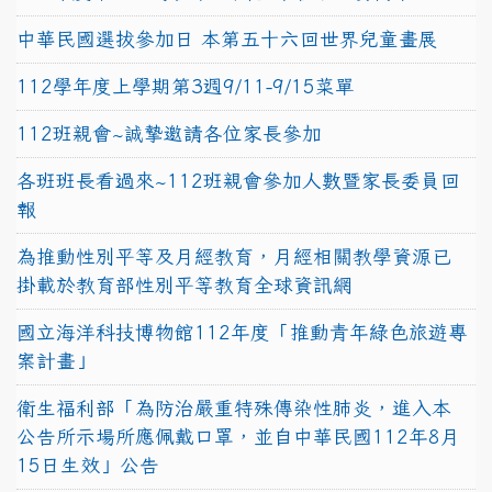
中華民國選拔參加日 本第五十六回世界兒童畫展
112學年度上學期第3週9/11-9/15菜單
112班親會~誠摯邀請各位家長參加
各班班長看過來~112班親會參加人數暨家長委員回
報
為推動性別平等及月經教育，月經相關教學資源已
掛載於教育部性別平等教育全球資訊網
國立海洋科技博物館112年度「推動青年綠色旅遊專
案計畫」
衛生福利部「為防治嚴重特殊傳染性肺炎，進入本
公告所示場所應佩戴口罩，並自中華民國112年8月
15日生效」公告