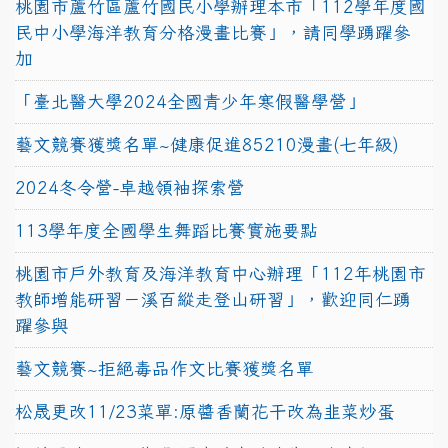
桃園市蘆竹區蘆竹國民小學辦理本市「112學年度國
民中小學海洋教育分格漫畫比賽」，請同學踴躍參
加
「臺北醫大學2024全國青少年寒假醫學營」
藝文競賽獲獎名單~健康促進85210漫畫(七年級)
2024冬令營-卓越領袖探索營
113學年度全國學生舞蹈比賽實施要點
桃園市戶外教育及海洋教育中心辦理「112年桃園市
教師增能研習－溪百縱走登山研習」，歡迎同仁踴
躍參與
藝文競賽~拒絕毒品作文比賽獲獎名單
松晟更改11/23菜單:原醬香蘭花干改為韭菜炒蛋