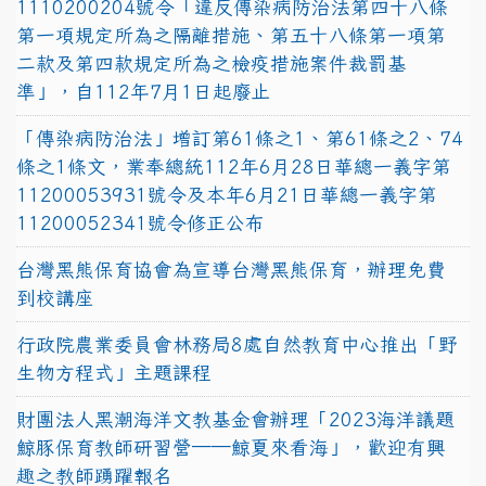
1110200204號令「違反傳染病防治法第四十八條
第一項規定所為之隔離措施、第五十八條第一項第
二款及第四款規定所為之檢疫措施案件裁罰基
準」，自112年7月1日起廢止
「傳染病防治法」增訂第61條之1、第61條之2、74
條之1條文，業奉總統112年6月28日華總一義字第
11200053931號令及本年6月21日華總一義字第
11200052341號令修正公布
台灣黑熊保育協會為宣導台灣黑熊保育，辦理免費
到校講座
行政院農業委員會林務局8處自然教育中心推出「野
生物方程式」主題課程
財團法人黑潮海洋文教基金會辦理「2023海洋議題
鯨豚保育教師研習營──鯨夏來看海」，歡迎有興
趣之教師踴躍報名