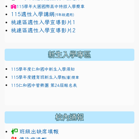
115學年
大園國際高中
特招入學簡章
115適性入學講綱
(9年級適用)
link to https://docs.google.com/presentation/
桃連區適性入學宣導影片1
link to https://docs.google.com/presentation/
114適性入學講綱
1111
桃連區適性入學宣導影片2
(
新生入學專區
115學年度仁和國中新生入學須知
115學年度體育班新生入學
甄(審)簡章
115仁和國中管樂團 第24屆報名表
校內通報
班級出缺席填報