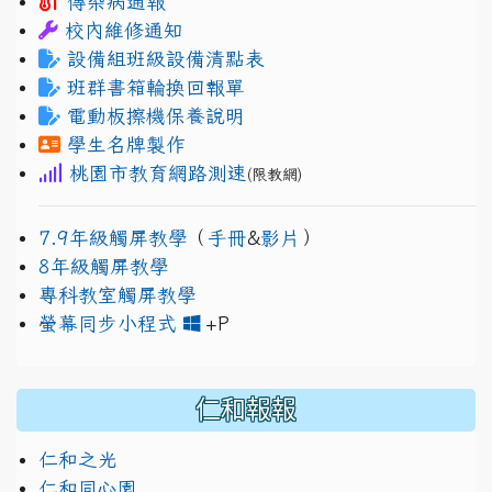
傳染病通報
校內維修通知
設備組班級設備清點表
班群書箱輪換回報單
電動板擦機保養說明
學生名牌製作
桃園市教育網路測速
(限教網)
7.9年級觸屏教學
（
手冊
&
影片
）
8年級觸屏教學
專科教室觸屏教學
link to https://www.jh
link to https://drive.googl
螢幕同步小程式
+P
仁和報報
仁和之光
仁和同心園