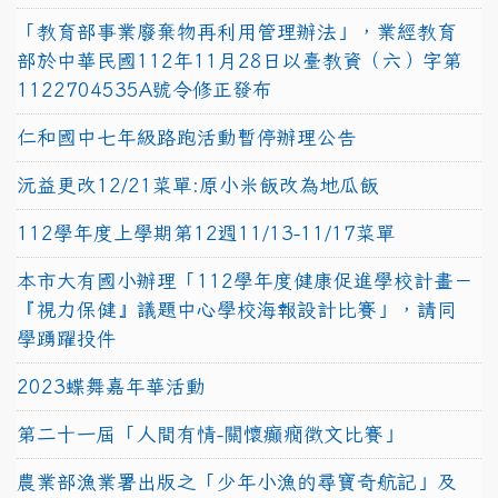
「教育部事業廢棄物再利用管理辦法」，業經教育
部於中華民國112年11月28日以臺教資（六）字第
1122704535A號令修正發布
仁和國中七年級路跑活動暫停辦理公告
沅益更改12/21菜單:原小米飯改為地瓜飯
112學年度上學期第12週11/13-11/17菜單
本市大有國小辦理「112學年度健康促進學校計畫－
『視力保健』議題中心學校海報設計比賽」，請同
學踴躍投件
2023蝶舞嘉年華活動
第二十一屆「人間有情-關懷癲癇徵文比賽」
農業部漁業署出版之「少年小漁的尋寶奇航記」及