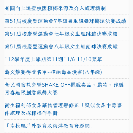
有關向上追查校園檳榔來源及介入處理機制
第51屆校慶暨運動會7年級男生組壘球擲遠決賽成績
第51屆校慶暨運動會七年級女生組跳遠決賽成績
第51屆校慶暨運動會八年級女生組鉛球決賽成績
112學年度上學期第11週11/6-11/10菜單
藝文競賽得獎名單~拒絕毒品漫畫(八年級)
全民國防教育暨SHAKE OFF擺脫毒品、霸凌、詐騙
青春無限創意飆舞大賽
衛生福利部食品藥物管理署修正「疑似食品中毒事
件處理及採樣操作手冊」
「南投縣戶外教育及海洋教育資源網」