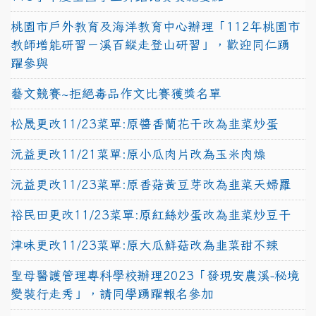
桃園市戶外教育及海洋教育中心辦理「112年桃園市
教師增能研習－溪百縱走登山研習」，歡迎同仁踴
躍參與
藝文競賽~拒絕毒品作文比賽獲獎名單
松晟更改11/23菜單:原醬香蘭花干改為韭菜炒蛋
沅益更改11/21菜單:原小瓜肉片改為玉米肉燥
沅益更改11/23菜單:原香菇黃豆芽改為韭菜天婦羅
裕民田更改11/23菜單:原紅絲炒蛋改為韭菜炒豆干
津味更改11/23菜單:原大瓜鮮菇改為韭菜甜不辣
聖母醫護管理專科學校辦理2023「發現安農溪-秘境
變裝行走秀」，請同學踴躍報名參加