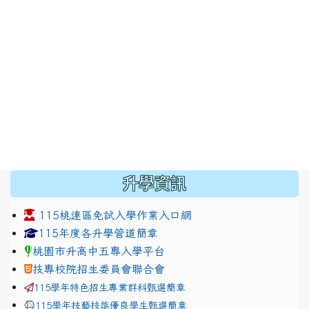
:::
升學資訊
115桃連區免試入學作業入口網
link to https://www.jhjhs.tyc.edu.tw/modules/tadnew
link to http://tyc.entry.ed
link to http://tyc.entry.ed
115年度各升學管道簡章
桃園市升高中五專入學平台
技專校院招生委員會聯合會
115學年特色招生專業群科甄選簡章
115學年技藝技能優良學生甄選簡章