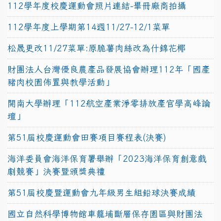
112學年度校慶運動會照片連結-畢冊廠商拍攝
112學年度上學期第14週11/27-12/1菜單
松晟更改11/27菜單:原脆薯肉絲改為什錦花椰
財團法人台灣優良農產品發展協會辦理112年「國產
豬肉校園佈置與教學活動」
開南大學辦理「112航空產業淨零排放產官學高峰論
壇」
第51屆校慶運動會田賽項目賽程表(決賽)
海洋委員會海洋保育署舉辦「2023海洋保育創意戲
劇競賽」決賽暨頒獎典禮
第51屆校慶暨運動會九年級男生組鉛球決賽成績
國立自然科學博物館車籠埔斷層保存園區與財團法