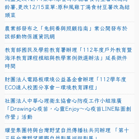
鈴薯,更改12/15菜單:原和風雞丁湯食材豆薯改為結
頭菜
農業部發布之「兔飼養與照顧指南」業公開發布於
該部動物保護資訊網
教育部國民及學前教育署辦理「112年度戶外教育暨
海洋教育課程模組與教學案例徵選辦法」延長徵件
時間
財團法人電路板環境公益基金會辦理「112學年度
ECO達人校園分享會－環境教育課程」
社團法人中華心理衛生協會心防疫工作小組推廣
「Drawing心疫苗，心靈Enjoy〜心疫苗LINE貼圖創
作營」活動
耀登集團特與台灣野望自然傳播社共同辦理 「第十
三屆台灣野望國際自然影展巡迴影展」