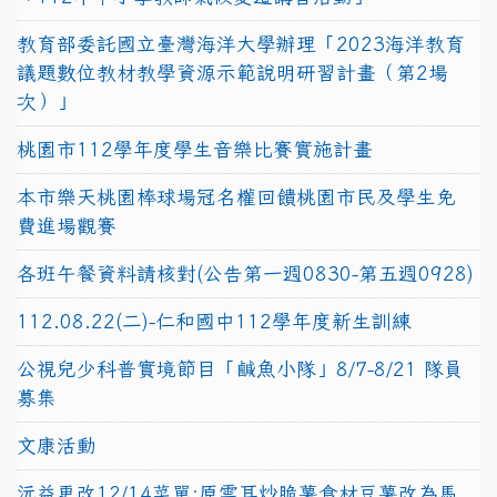
教育部委託國立臺灣海洋大學辦理「2023海洋教育
議題數位教材教學資源示範說明研習計畫（第2場
次）」
桃園市112學年度學生音樂比賽實施計畫
本市樂天桃園棒球場冠名權回饋桃園市民及學生免
費進場觀賽
各班午餐資料請核對(公告第一週0830-第五週0928)
112.08.22(二)-仁和國中112學年度新生訓練
公視兒少科普實境節目「鹹魚小隊」8/7-8/21 隊員
募集
文康活動
沅益更改12/14菜單:原雲耳炒脆薯食材豆薯改為馬