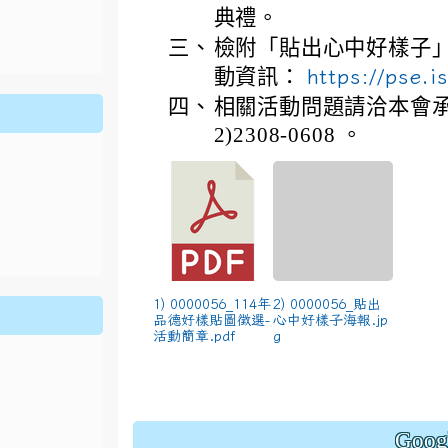
ion/d/1x3bih9gNpRNolaz0znBOn--g7OisECve/edit?usp=
典禮。
ion/d/1x3bih9gNpRNolaz0znBOn--g7OisECve/edit?usp=
111ㄅㄅ
link to https://docs.go114適性入學講綱
ogle.co
(
三、
檢附「貼出心中好樣子
動資訊：
https://pse.i
四、
相關活動問題請洽本會承
2)2308-0608 。
1) 0000056_114年
2) 0000056_貼出
品德好樣貼圖徵選-
心中好樣子海報.jp
活動簡章.pdf
g
Goo