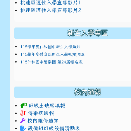
link to https://docs.google.com/presentat
桃連區適性入學宣導影片1
link to https://docs.google.com/presentat
114適性入學講綱
1
桃連區適性入學宣導影片2
(
新生入學專區
115學年度仁和國中新生入學須知
115學年度體育班新生入學
甄(審)簡章
115仁和國中管樂團 第24屆報名表
校內通報
班級出缺席填報
傳染病通報
校內維修通知
設備組班級設備清點表