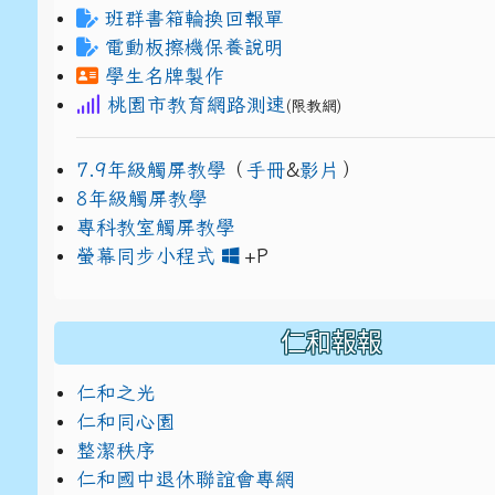
班群書箱輪換回報單
電動板擦機保養說明
學生名牌製作
桃園市教育網路測速
(限教網)
7.9年級觸屏教學
（
手冊
&
影片
）
8年級觸屏教學
專科教室觸屏教學
link to https://www
link to https://drive.g
螢幕同步小程式
+P
仁和報報
仁和之光
仁和同心園
整潔秩序
仁和國中退休聯誼會專網