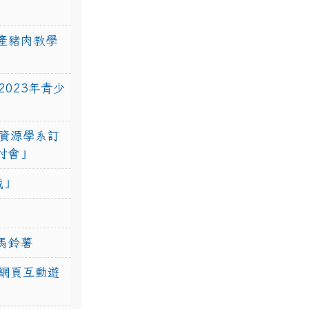
產豬肉教學
023年青少
資源學系訂
研討會」
戰」
馬鈴薯
網頁互動遊