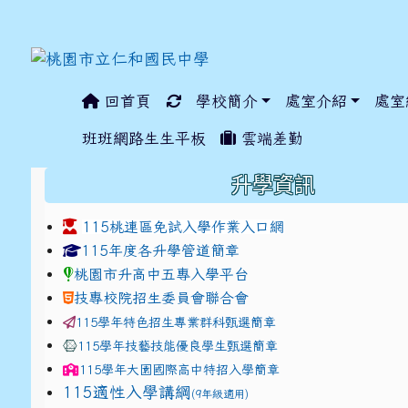
回首頁
學校簡介
處室介紹
處室
:::
班班網路生生平板
雲端差勤
:::
升學資訊
115桃連區免試入學作業入口網
link to https://www.jhjhs.tyc.edu.tw/modules/ta
link to http://tyc.entr
link to http://tyc.entr
115年度各升學管道簡章
桃園市升高中五專入學平台
技專校院招生委員會聯合會
115學年特色招生專業群科甄選簡章
115學年技藝技能優良學生甄選簡章
115學年
大園國際高中
特招入學簡章
115適性入學講綱
(9年級適用)