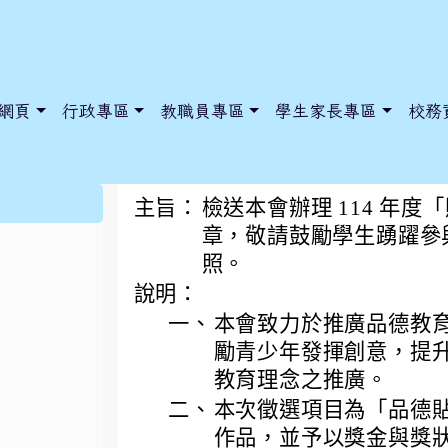
網頁
行政專區
教職員專區
學生家長專區
校務
「貼出心中好樣子」
:::
主旨：
檢送本會辦理 114 年
章，敬請鼓勵學生踴躍參
照。
dnews/index.php?nsn=5425
y.edu.tw/NoExamImitate_TL/NoExamImitateHome/Page/Public
y.edu.tw/NoExamImitate_TL/NoExamImitateHome/Page/Public
說明：
一、
本會致力於推廣品德教
勵青少年發揮創意，提
教育理念之推廣。
二、
本次徵選項目為「品德
作品，並予以獎金與獎