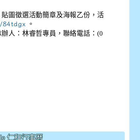
drive_link&ouid=115921082145615632562&rtpof=true&
drive_link&ouid=115921082145615632562&rtpof=true&
m/presentation/d/14fN7FrCDS9g9keYgSUmfVbCTNGSK
」貼圖徵選活動簡章及海報乙份，活
s/84tdgx
。
辦人：林睿哲專員，聯絡電話：(0
gle 仁和行事曆