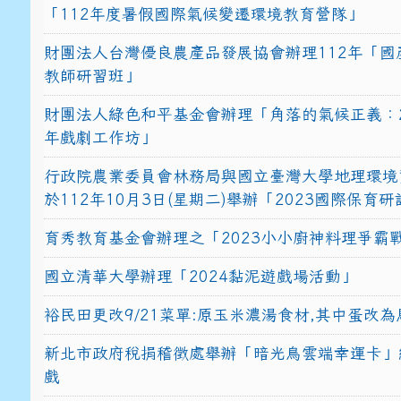
「112年度暑假國際氣候變遷環境教育營隊」
財團法人台灣優良農產品發展協會辦理112年「國
教師研習班」
財團法人綠色和平基金會辦理「角落的氣候正義：2
年戲劇工作坊」
行政院農業委員會林務局與國立臺灣大學地理環境
於112年10月3日(星期二)舉辦「2023國際保育
育秀教育基金會辦理之「2023小小廚神料理爭霸
國立清華大學辦理「2024黏泥遊戲場活動」
裕民田更改9/21菜單:原玉米濃湯食材,其中蛋改為
新北市政府稅捐稽徵處舉辦「暗光鳥雲端幸運卡」
戲