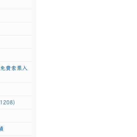
館免費索票入
208)
績