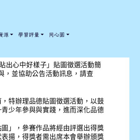
資源
學習評量
同心園
貼圖徵選活動
度「貼出心中好樣子」貼圖徵選活動簡
與，並協助公告活動訊息，請查
/ChooseSys?s=05 style=font-size: 1rem; background-color:
/ChooseSys?s=05 style=font-size: 1rem; background-color:
育，特辦理品德貼圖徵選活動，以鼓
升青少年參與與實踐，進而深化品德
貼圖」，參賽作品將經由評選出得獎
狀表揚，得獎者需出席本會舉辦頒獎