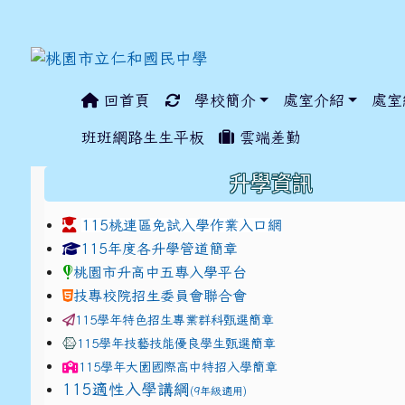
回首頁
學校簡介
處室介紹
處室
:::
班班網路生生平板
雲端差勤
:::
升學資訊
115桃連區免試入學作業入口網
link to https://www.jhjhs.tyc.edu.tw/modules/ta
link to http://tyc.entr
link to http://tyc.entr
115年度各升學管道簡章
桃園市升高中五專入學平台
技專校院招生委員會聯合會
115學年特色招生專業群科甄選簡章
115學年技藝技能優良學生甄選簡章
115學年
大園國際高中
特招入學簡章
115適性入學講綱
(9年級適用)