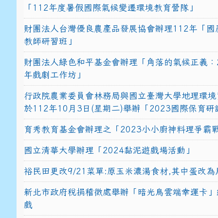
「112年度暑假國際氣候變遷環境教育營隊」
財團法人台灣優良農產品發展協會辦理112年「國
教師研習班」
財團法人綠色和平基金會辦理「角落的氣候正義：2
年戲劇工作坊」
行政院農業委員會林務局與國立臺灣大學地理環境
於112年10月3日(星期二)舉辦「2023國際保育
育秀教育基金會辦理之「2023小小廚神料理爭霸
國立清華大學辦理「2024黏泥遊戲場活動」
裕民田更改9/21菜單:原玉米濃湯食材,其中蛋改為
新北市政府稅捐稽徵處舉辦「暗光鳥雲端幸運卡」
戲