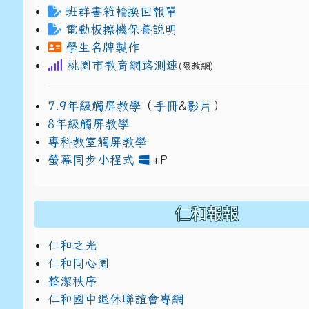
班群書箱輪換回報單
電動板擦機保養說明
學生名牌製作
桃園市教育網路測速
(限教網)
7.9年級觸屏教學
（
手冊
&
影片
）
8年級觸屏教學
專科教室觸屏教學
link to https://www
link to https://drive.g
螢幕同步小程式
+P
仁和報報
仁和之光
仁和同心園
整潔秩序
仁和國中退休聯誼會專網