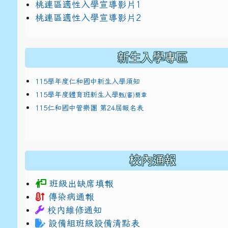
link to https://docs.google.com/presentat
桃連區適性入學宣導影片1
link to https://docs.google.com/presentat
114適性入學講綱
1
桃連區適性入學宣導影片2
(
新生入學專區
115學年度仁和國中新生入學須知
115學年度體育班新生入學
甄(審)簡章
115仁和國中管樂團 第24屆報名表
校內通報
班級出缺席填報
傳染病通報
校內維修通知
設備組班級設備清點表