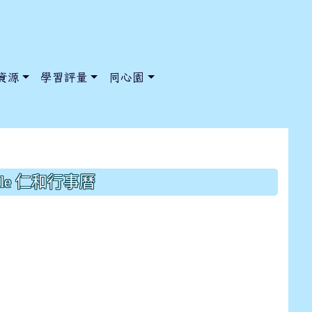
資源
學習評量
同心園
114學年度第二學期體育班轉班
gle 仁和行事曆
/ChooseSys?s=05 style=font-size: 1rem; background-color:
/ChooseSys?s=05 style=font-size: 1rem; background-color: