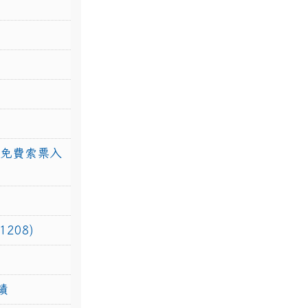
館免費索票入
208)
績