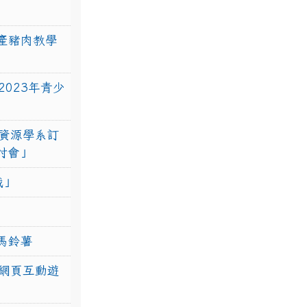
產豬肉教學
023年青少
資源學系訂
研討會」
戰」
馬鈴薯
網頁互動遊