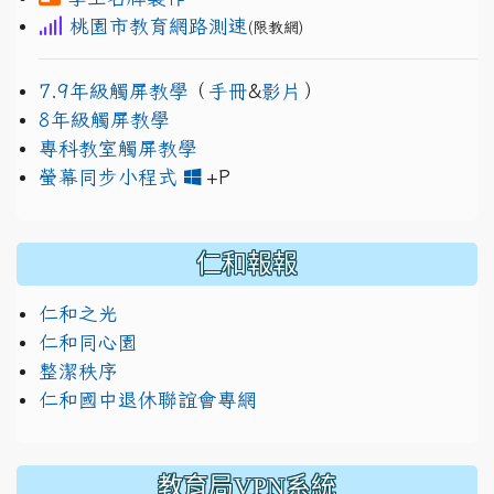
桃園市教育網路測速
(限教網)
7.9年級觸屏教學
（
手冊
&
影片
）
8年級觸屏教學
專科教室觸屏教學
link to https://www.jh
link to https://drive.googl
螢幕同步小程式
+P
仁和報報
仁和之光
仁和同心園
整潔秩序
仁和國中退休聯誼會專網
教育局VPN系統