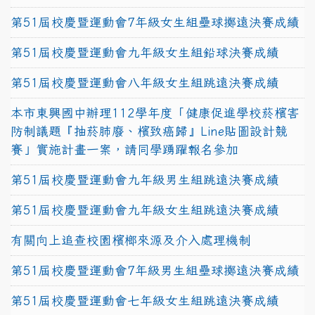
第51屆校慶暨運動會7年級女生組壘球擲遠決賽成績
第51屆校慶暨運動會九年級女生組鉛球決賽成績
第51屆校慶暨運動會八年級女生組跳遠決賽成績
本市東興國中辦理112學年度「健康促進學校菸檳害
防制議題『抽菸肺廢、檳致癌歸』Line貼圖設計競
賽」實施計畫一案，請同學踴躍報名參加
第51屆校慶暨運動會九年級男生組跳遠決賽成績
第51屆校慶暨運動會九年級女生組跳遠決賽成績
有關向上追查校園檳榔來源及介入處理機制
第51屆校慶暨運動會7年級男生組壘球擲遠決賽成績
第51屆校慶暨運動會七年級女生組跳遠決賽成績