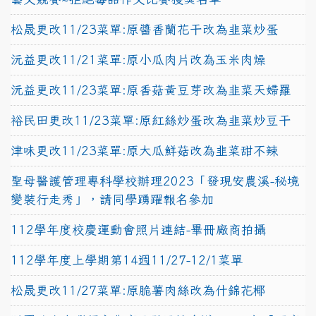
松晟更改11/23菜單:原醬香蘭花干改為韭菜炒蛋
沅益更改11/21菜單:原小瓜肉片改為玉米肉燥
沅益更改11/23菜單:原香菇黃豆芽改為韭菜天婦羅
裕民田更改11/23菜單:原紅絲炒蛋改為韭菜炒豆干
津味更改11/23菜單:原大瓜鮮菇改為韭菜甜不辣
聖母醫護管理專科學校辦理2023「發現安農溪-秘境
變裝行走秀」，請同學踴躍報名參加
112學年度校慶運動會照片連結-畢冊廠商拍攝
112學年度上學期第14週11/27-12/1菜單
松晟更改11/27菜單:原脆薯肉絲改為什錦花椰