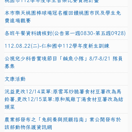
桃園市112學年度學生音樂比賽實施計畫
本市樂天桃園棒球場冠名權回饋桃園市民及學生免
費進場觀賽
各班午餐資料請核對(公告第一週0830-第五週0928)
112.08.22(二)-仁和國中112學年度新生訓練
公視兒少科普實境節目「鹹魚小隊」8/7-8/21 隊員
募集
文康活動
沅益更改12/14菜單:原雲耳炒脆薯食材豆薯改為馬
鈴薯,更改12/15菜單:原和風雞丁湯食材豆薯改為結
頭菜
農業部發布之「兔飼養與照顧指南」業公開發布於
該部動物保護資訊網