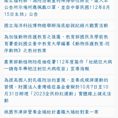
衛生福利部「為防治嚴重特殊傳染性肺炎，進入本
公告所示場所應佩戴口罩，並自中華民國112年8月
15日生效」公告
國立海洋科技博物館舉辦海底船說紀錄片觀賞活動
為加強動物保護教育之推廣，教育部國民及學前教
育署委託國立臺中教育大學編纂《動物保護教育-同
伴動物》之教材教案
農業部動植物防疫檢疫署112年度製作「杜絕狂犬病
—請每年帶牠注射狂犬病疫苗」宣導海報
為提高國人對乳癌防治的重視，並養成規律運動的
習慣，財團法人臺灣癌症基金會擬於10月7日至10
月31日辦理「2023全民粉紅運動」實體線上健走活
動
桃園市凍卵營養金補助計畫擴大補助對象一案