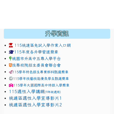
:::
升學資訊
115桃連區免試入學作業入口網
link to https://www.jhjhs.tyc.edu.tw/modules/tadnew
link to http://tyc.entry.ed
link to http://tyc.entry.ed
115年度各升學管道簡章
桃園市升高中五專入學平台
技專校院招生委員會聯合會
115學年特色招生專業群科甄選簡章
115學年技藝技能優良學生甄選簡章
115學年
大園國際高中
特招入學簡章
115適性入學講綱
(9年級適用)
link to https://docs.google.com/presentation/
桃連區適性入學宣導影片1
link to https://docs.google.com/presentation/
114適性入學講綱
1111
桃連區適性入學宣導影片2
(