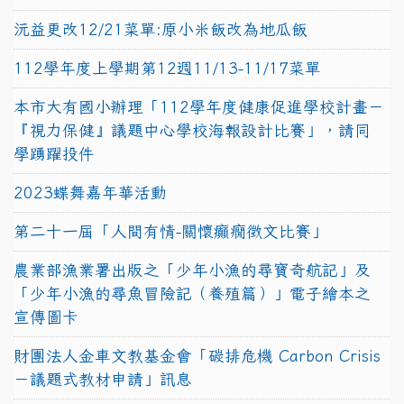
沅益更改12/21菜單:原小米飯改為地瓜飯
112學年度上學期第12週11/13-11/17菜單
本市大有國小辦理「112學年度健康促進學校計畫－
『視力保健』議題中心學校海報設計比賽」，請同
學踴躍投件
2023蝶舞嘉年華活動
第二十一屆「人間有情-關懷癲癇徵文比賽」
農業部漁業署出版之「少年小漁的尋寶奇航記」及
「少年小漁的尋魚冒險記（養殖篇）」電子繪本之
宣傳圖卡
財團法人金車文教基金會「碳排危機 Carbon Crisis
－議題式教材申請」訊息