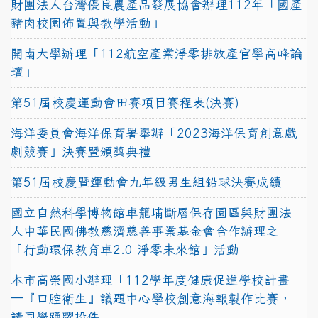
財團法人台灣優良農產品發展協會辦理112年「國產
豬肉校園佈置與教學活動」
開南大學辦理「112航空產業淨零排放產官學高峰論
壇」
第51屆校慶運動會田賽項目賽程表(決賽)
海洋委員會海洋保育署舉辦「2023海洋保育創意戲
劇競賽」決賽暨頒獎典禮
第51屆校慶暨運動會九年級男生組鉛球決賽成績
國立自然科學博物館車籠埔斷層保存園區與財團法
人中華民國佛教慈濟慈善事業基金會合作辦理之
「行動環保教育車2.0 淨零未來館」活動
本市高榮國小辦理「112學年度健康促進學校計畫
─『口腔衛生』議題中心學校創意海報製作比賽，
請同學踴躍投件