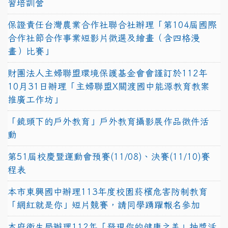
習培訓營
保證責任台灣農業合作社聯合社辦理「第104屆國際
合作社節合作事業短影片徵選及繪畫（含四格漫
畫）比賽」
財團法人主婦聯盟環境保護基金會會謹訂於112年
10月31日辦理「主婦聯盟X關渡國中能源教育教案
推廣工作坊」
「鏡頭下的戶外教育」戶外教育攝影展作品徵件活
動
第51屆校慶暨運動會預賽(11/08)、決賽(11/10)賽
程表
本市東興國中辦理113年度校園菸檳危害防制教育
「網紅就是你」短片競賽，請同學踴躍報名參加
本府衛生局辦理112年「發現你的健康之美」抽獎活