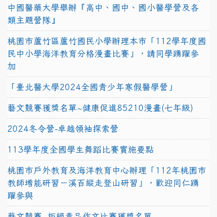
中國醫藥大學舉辦『高中、國中、國小醫學營及各
類主題營隊』
桃園市蘆竹區蘆竹國民小學辦理本市「112學年度國
民中小學海洋教育分格漫畫比賽」，請同學踴躍參
加
「臺北醫大學2024全國青少年寒假醫學營」
藝文競賽獲獎名單~健康促進85210漫畫(七年級)
2024冬令營-卓越領袖探索營
113學年度全國學生舞蹈比賽實施要點
桃園市戶外教育及海洋教育中心辦理「112年桃園市
教師增能研習－溪百縱走登山研習」，歡迎同仁踴
躍參與
藝文競賽~拒絕毒品作文比賽獲獎名單