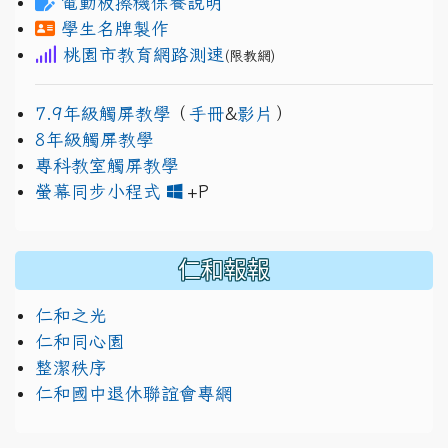
電動板擦機保養說明
學生名牌製作
桃園市教育網路測速
(限教網)
7.9年級觸屏教學
（
手冊
&
影片
）
8年級觸屏教學
專科教室觸屏教學
link to https://www.jh
link to https://drive.googl
螢幕同步小程式
+P
仁和報報
仁和之光
仁和同心園
整潔秩序
仁和國中退休聯誼會專網