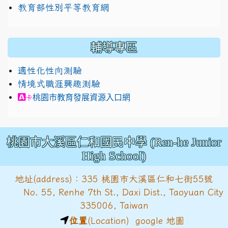
教育部性別平等教育網
輔導專區
適性化性向測驗
情境式職涯興趣測驗
link to https://exam.career.ntnu.edu.tw/cit/in
桃園市教育發展資源入口網
卡
桃園市大溪區仁和國民中學 (Ren-he Junior
High School)
地址(address)：335 桃園市大溪區仁和七街55號
No. 55, Renhe 7th St., Daxi Dist., Taoyuan City
335006, Taiwan
位置
(Location)
google 地圖