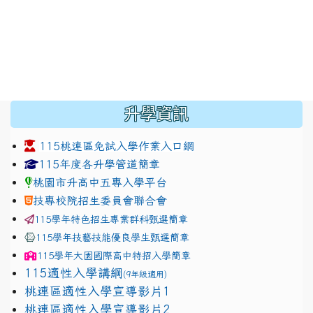
:::
升學資訊
115桃連區免試入學作業入口網
link to https://www.jhjhs.tyc.edu.tw/modules/tadnew
link to http://tyc.entry.ed
link to http://tyc.entry.ed
115年度各升學管道簡章
桃園市升高中五專入學平台
技專校院招生委員會聯合會
115學年特色招生專業群科甄選簡章
115學年技藝技能優良學生甄選簡章
115學年
大園國際高中
特招入學簡章
115適性入學講綱
(9年級適用)
link to https://docs.google.com/presentation/
桃連區適性入學宣導影片1
link to https://docs.google.com/presentation/
114適性入學講綱
1111
桃連區適性入學宣導影片2
(