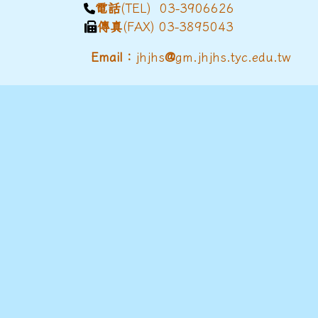
電話
(TEL) 03-3906626
傳真
(FAX) 03-3895043
@
Email：
jhjhs
gm.jhjhs.tyc.edu.tw