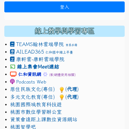
登入
線上教學與學習專區
TEAMS
翰林雲端學院
家長手冊
AILEAD365
仁和國中線上平臺
康軒雲-康軒雲端學院
線上集會Meet連結
link to https://sites.google.com/gm.jhjhs.tyc.edu.
link to https://sites.google.com/gm.
仁和資訊網
(軟硬體使用相關)
Podcasts Web
原住民族文化(專任)
(
代理
)
多元文化教育(專任)
(
代理
)
桃園國際城教育科技遊
桃園市數位學習辦公室
資策會遠距上課數位資源網站
桃園智學吧