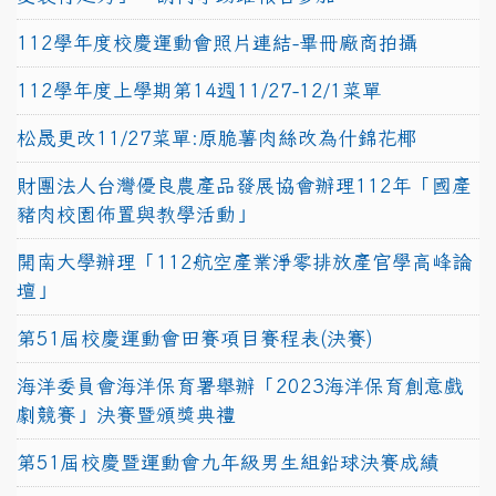
112學年度校慶運動會照片連結-畢冊廠商拍攝
112學年度上學期第14週11/27-12/1菜單
松晟更改11/27菜單:原脆薯肉絲改為什錦花椰
財團法人台灣優良農產品發展協會辦理112年「國產
豬肉校園佈置與教學活動」
開南大學辦理「112航空產業淨零排放產官學高峰論
壇」
第51屆校慶運動會田賽項目賽程表(決賽)
海洋委員會海洋保育署舉辦「2023海洋保育創意戲
劇競賽」決賽暨頒獎典禮
第51屆校慶暨運動會九年級男生組鉛球決賽成績