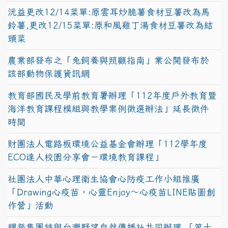
沅益更改12/14菜單:原雲耳炒脆薯食材豆薯改為馬
鈴薯,更改12/15菜單:原和風雞丁湯食材豆薯改為結
頭菜
農業部發布之「兔飼養與照顧指南」業公開發布於
該部動物保護資訊網
教育部國民及學前教育署辦理「112年度戶外教育暨
海洋教育課程模組與教學案例徵選辦法」延長徵件
時間
財團法人電路板環境公益基金會辦理「112學年度
ECO達人校園分享會－環境教育課程」
社團法人中華心理衛生協會心防疫工作小組推廣
「Drawing心疫苗，心靈Enjoy〜心疫苗LINE貼圖創
作營」活動
耀登集團特與台灣野望自然傳播社共同辦理 「第十