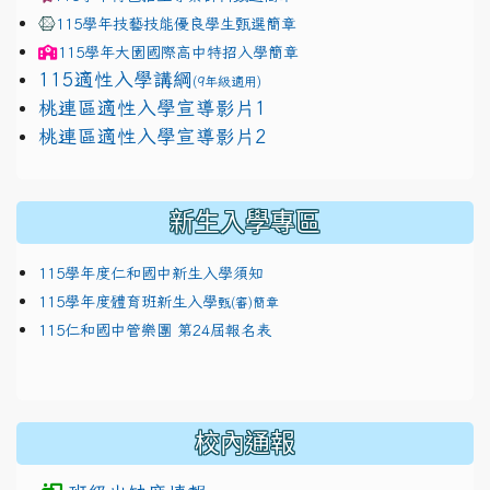
115學年技藝技能優良學生甄選簡章
115學年
大園國際高中
特招入學簡章
115適性入學講綱
(9年級適用)
link to https://docs.google.com/presentation/
桃連區適性入學宣導影片1
link to https://docs.google.com/presentation/
114適性入學講綱
1111
桃連區適性入學宣導影片2
(
新生入學專區
115學年度仁和國中新生入學須知
115學年度體育班新生入學
甄(審)簡章
115仁和國中管樂團 第24屆報名表
校內通報