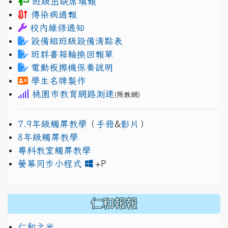
班級出缺席填報
傳染病通報
校內維修通知
設備組班級設備清點表
班群書箱輪換回報單
電動板擦機保養說明
學生名牌製作
桃園市教育網路測速
(限教網)
7.9年級觸屏教學
（
手冊
&
影片
）
8年級觸屏教學
專科教室觸屏教學
link to https://www.jh
link to https://drive.googl
螢幕同步小程式
+P
仁和報報
仁和之光