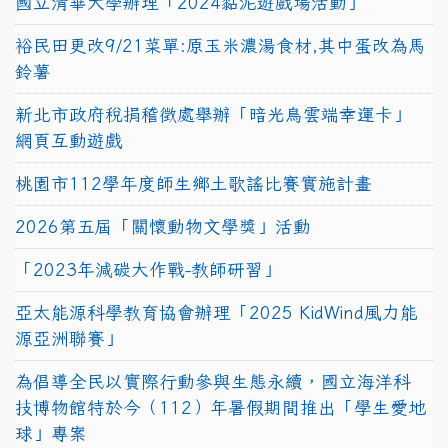
國立清華大學辦理「2024黏泥遊戲場活動」
裕民田更改9/21菜單:原玉米濃湯食材,其中蛋改為馬
鈴薯
新北市政府稅捐稽徵處舉辦「暗光鳥雲端幸運卡」
網頁互動遊戲
桃園市112學年度師生鄉土歌謠比賽實施計畫
2026第五屆「關懷動物文學獎」活動
「2023年減碳大作戰-教師研習」
亞太能源科學教育協會辦理「2025 KidWind風力能
源亞洲聯賽」
為倡導全民以實際行動參與生態永續，國立海洋科
技博物館特於今（112）年暑假期間推出「學生愛地
球」專案