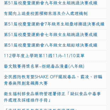
第51屆校慶暨運動會九年級女生組跳遠決賽成績
有關向上追查校園檳榔來源及介入處理機制
第51屆校慶暨運動會7年級男生組壘球擲遠決賽成績
第51屆校慶暨運動會七年級女生組跳遠決賽成績
第51屆校慶暨運動會八年級女生組鉛球決賽成績
112學年度上學期第11週11/6-11/10菜單
藝文競賽得獎名單~拒絕毒品漫畫(八年級)
全民國防教育暨SHAKE OFF擺脫毒品、霸凌、詐騙
青春無限創意飆舞大賽
衛生福利部食品藥物管理署修正「疑似食品中毒事
件處理及採樣操作手冊」