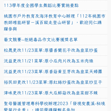
113學年度全國學生舞蹈比賽實施要點
桃園市戶外教育及海洋教育中心辦理「112年桃園市
教師增能研習－溪百縱走登山研習」，歡迎同仁踴
躍參與
藝文競賽~拒絕毒品作文比賽獲獎名單
松晟更改11/23菜單:原醬香蘭花干改為韭菜炒蛋
沅益更改11/21菜單:原小瓜肉片改為玉米肉燥
沅益更改11/23菜單:原香菇黃豆芽改為韭菜天婦羅
裕民田更改11/23菜單:原紅絲炒蛋改為韭菜炒豆干
津味更改11/23菜單:原大瓜鮮菇改為韭菜甜不辣
聖母醫護管理專科學校辦理2023「發現安農溪-秘境
變裝行走秀」，請同學踴躍報名參加