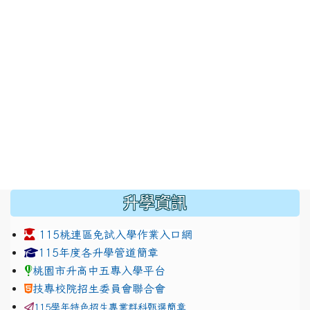
:::
升學資訊
115桃連區免試入學作業入口網
link to https://www.jhjhs.tyc.edu.tw/modules/tadnew
link to http://tyc.entry.ed
link to http://tyc.entry.ed
115年度各升學管道簡章
桃園市升高中五專入學平台
技專校院招生委員會聯合會
115學年特色招生專業群科甄選簡章