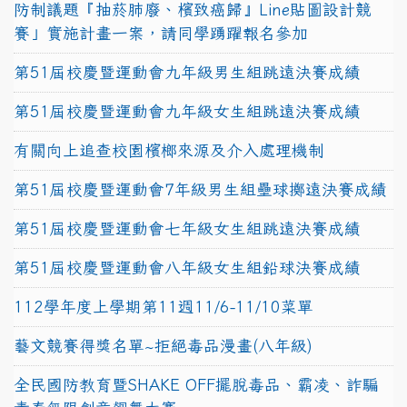
防制議題『抽菸肺廢、檳致癌歸』Line貼圖設計競
賽」實施計畫一案，請同學踴躍報名參加
第51屆校慶暨運動會九年級男生組跳遠決賽成績
第51屆校慶暨運動會九年級女生組跳遠決賽成績
有關向上追查校園檳榔來源及介入處理機制
第51屆校慶暨運動會7年級男生組壘球擲遠決賽成績
第51屆校慶暨運動會七年級女生組跳遠決賽成績
第51屆校慶暨運動會八年級女生組鉛球決賽成績
112學年度上學期第11週11/6-11/10菜單
藝文競賽得獎名單~拒絕毒品漫畫(八年級)
全民國防教育暨SHAKE OFF擺脫毒品、霸凌、詐騙