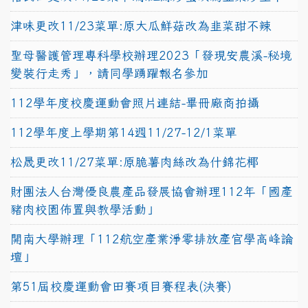
津味更改11/23菜單:原大瓜鮮菇改為韭菜甜不辣
聖母醫護管理專科學校辦理2023「發現安農溪-秘境
變裝行走秀」，請同學踴躍報名參加
112學年度校慶運動會照片連結-畢冊廠商拍攝
112學年度上學期第14週11/27-12/1菜單
松晟更改11/27菜單:原脆薯肉絲改為什錦花椰
財團法人台灣優良農產品發展協會辦理112年「國產
豬肉校園佈置與教學活動」
開南大學辦理「112航空產業淨零排放產官學高峰論
壇」
第51屆校慶運動會田賽項目賽程表(決賽)