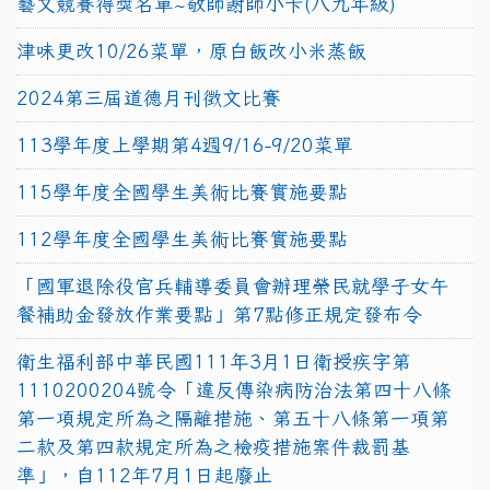
藝文競賽得獎名單~敬師謝師小卡(八九年級)
津味更改10/26菜單，原白飯改小米蒸飯
2024第三屆道德月刊徵文比賽
113學年度上學期第4週9/16-9/20菜單
115學年度全國學生美術比賽實施要點
112學年度全國學生美術比賽實施要點
「國軍退除役官兵輔導委員會辦理榮民就學子女午
餐補助金發放作業要點」第7點修正規定發布令
衛生福利部中華民國111年3月1日衛授疾字第
1110200204號令「違反傳染病防治法第四十八條
第一項規定所為之隔離措施、第五十八條第一項第
二款及第四款規定所為之檢疫措施案件裁罰基
準」，自112年7月1日起廢止