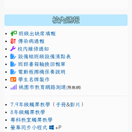
校內通報
班級出缺席填報
傳染病通報
校內維修通知
設備組班級設備清點表
班群書箱輪換回報單
電動板擦機保養說明
學生名牌製作
桃園市教育網路測速
(限教網)
7.9年級觸屏教學
（
手冊
&
影片
）
8年級觸屏教學
專科教室觸屏教學
link to https://www.jh
link to https://drive.googl
螢幕同步小程式
+P