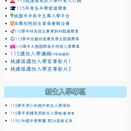
115桃連區免試入學作業入口網
link to https://www.jhjhs.tyc.edu.tw/modules/tadnew
link to http://tyc.entry.ed
link to http://tyc.entry.ed
115年度各升學管道簡章
桃園市升高中五專入學平台
技專校院招生委員會聯合會
115學年特色招生專業群科甄選簡章
115學年技藝技能優良學生甄選簡章
115學年
大園國際高中
特招入學簡章
115適性入學講綱
(9年級適用)
link to https://docs.google.com/presentation/
桃連區適性入學宣導影片1
link to https://docs.google.com/presentation/
114適性入學講綱
1111
桃連區適性入學宣導影片2
(
新生入學專區
115學年度仁和國中新生入學須知
115學年度體育班新生入學
甄(審)簡章
115仁和國中管樂團 第24屆報名表