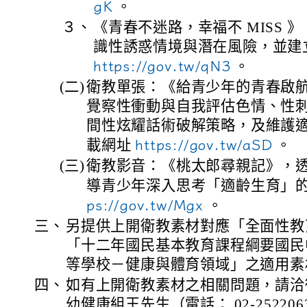
gK
。
３、
《青春不迷路，幸福不 MISS 
識性誘惑情境與潛在風險，並建
https://gov.tw/qN3
。
(二)
衛教單張：《給青少年的青春啟航 
覺察性衝動與自我評估色情、性
間性炫耀話術破解策略，及維護
載網址
https://gov.tw/aSD
。
(三)
衛教影音：《桃太郎尋親記》，
導青少年深入思考「適齡生育」
ps://gov.tw/Mgx
。
三、
另提供上開衛教素材對應「全面性教
「十二年國民基本教育課程綱要國民
等學校－健康與體育領域」之適用素
四、
如有上開衛教素材之相關問題，請洽
幼健康組王先生（電話： 02-2522063