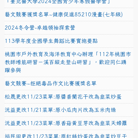
「臺北醫大學2024全國青少年寒假醫學營」
藝文競賽獲獎名單~健康促進85210漫畫(七年級)
2024冬令營-卓越領袖探索營
113學年度全國學生舞蹈比賽實施要點
桃園市戶外教育及海洋教育中心辦理「112年桃園市
教師增能研習－溪百縱走登山研習」，歡迎同仁踴
躍參與
藝文競賽~拒絕毒品作文比賽獲獎名單
松晟更改11/23菜單:原醬香蘭花干改為韭菜炒蛋
沅益更改11/21菜單:原小瓜肉片改為玉米肉燥
沅益更改11/23菜單:原香菇黃豆芽改為韭菜天婦羅
裕民田更改11/23菜單:原紅絲炒蛋改為韭菜炒豆干