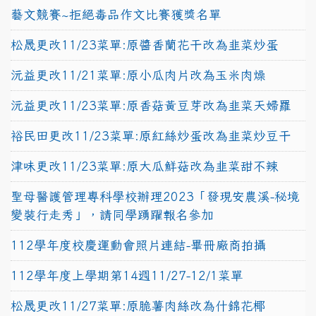
藝文競賽~拒絕毒品作文比賽獲獎名單
松晟更改11/23菜單:原醬香蘭花干改為韭菜炒蛋
沅益更改11/21菜單:原小瓜肉片改為玉米肉燥
沅益更改11/23菜單:原香菇黃豆芽改為韭菜天婦羅
裕民田更改11/23菜單:原紅絲炒蛋改為韭菜炒豆干
津味更改11/23菜單:原大瓜鮮菇改為韭菜甜不辣
聖母醫護管理專科學校辦理2023「發現安農溪-秘境
變裝行走秀」，請同學踴躍報名參加
112學年度校慶運動會照片連結-畢冊廠商拍攝
112學年度上學期第14週11/27-12/1菜單
松晟更改11/27菜單:原脆薯肉絲改為什錦花椰