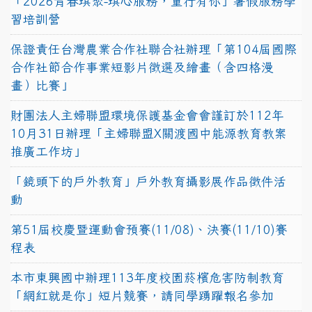
「2026青春琪聚-琪心服務，童行有你」暑假服務學
習培訓營
保證責任台灣農業合作社聯合社辦理「第104屆國際
合作社節合作事業短影片徵選及繪畫（含四格漫
畫）比賽」
財團法人主婦聯盟環境保護基金會會謹訂於112年
10月31日辦理「主婦聯盟X關渡國中能源教育教案
推廣工作坊」
「鏡頭下的戶外教育」戶外教育攝影展作品徵件活
動
第51屆校慶暨運動會預賽(11/08)、決賽(11/10)賽
程表
本市東興國中辦理113年度校園菸檳危害防制教育
「網紅就是你」短片競賽，請同學踴躍報名參加