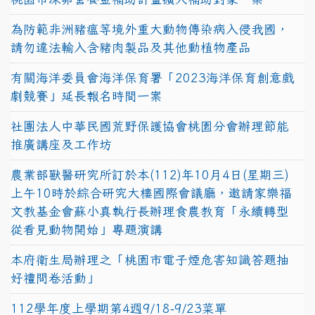
為防範非洲豬瘟等境外重大動物傳染病入侵我國，
請勿違法輸入含豬肉製品及其他動植物產品
有關海洋委員會海洋保育署「2023海洋保育創意戲
劇競賽」延長報名時間一案
社團法人中華民國荒野保護協會桃園分會辦理節能
推廣講座及工作坊
農業部獸醫研究所訂於本(112)年10月4日(星期三)
上午10時於綜合研究大樓國際會議廳，邀請家樂福
文教基金會蘇小真執行長辦理食農教育「永續轉型
從看見動物開始」專題演講
本府衛生局辦理之「桃園市電子煙危害知識答題抽
好禮問卷活動」
112學年度上學期第4週9/18-9/23菜單