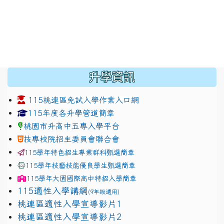
:::
升學資訊
115桃連區免試入學作業入口網
link to https://www.jhjhs.tyc.edu.tw/modules/tadnew
link to http://tyc.entry.ed
link to http://tyc.entry.ed
115年度各升學管道簡章
桃園市升高中五專入學平台
技專校院招生委員會聯合會
115學年特色招生專業群科甄選簡章
115學年技藝技能優良學生甄選簡章
115學年
大園國際高中
特招入學簡章
115適性入學講綱
(9年級適用)
link to https://docs.google.com/presentation/
桃連區適性入學宣導影片1
link to https://docs.google.com/presentation/
114適性入學講綱
1111
桃連區適性入學宣導影片2
(