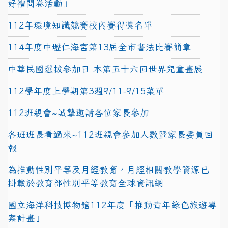
好禮問卷活動」
112年環境知識競賽校內賽得獎名單
114年度中壢仁海宮第13屆全市書法比賽簡章
中華民國選拔參加日 本第五十六回世界兒童畫展
112學年度上學期第3週9/11-9/15菜單
112班親會~誠摯邀請各位家長參加
各班班長看過來~112班親會參加人數暨家長委員回
報
為推動性別平等及月經教育，月經相關教學資源已
掛載於教育部性別平等教育全球資訊網
國立海洋科技博物館112年度「推動青年綠色旅遊專
案計畫」