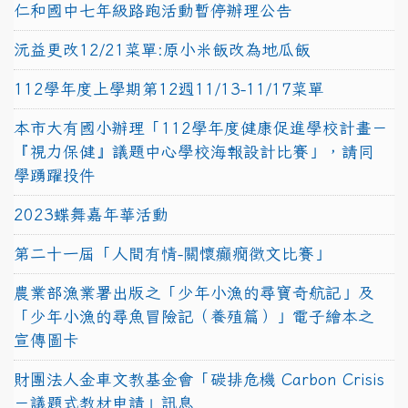
仁和國中七年級路跑活動暫停辦理公告
沅益更改12/21菜單:原小米飯改為地瓜飯
112學年度上學期第12週11/13-11/17菜單
本市大有國小辦理「112學年度健康促進學校計畫－
『視力保健』議題中心學校海報設計比賽」，請同
學踴躍投件
2023蝶舞嘉年華活動
第二十一屆「人間有情-關懷癲癇徵文比賽」
農業部漁業署出版之「少年小漁的尋寶奇航記」及
「少年小漁的尋魚冒險記（養殖篇）」電子繪本之
宣傳圖卡
財團法人金車文教基金會「碳排危機 Carbon Crisis
－議題式教材申請」訊息