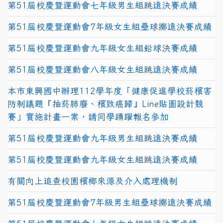
第51屆校慶暨運動會七年級男生組跳遠決賽成績
第51屆校慶暨運動會7年級女生組壘球擲遠決賽成績
第51屆校慶暨運動會九年級女生組鉛球決賽成績
第51屆校慶暨運動會八年級女生組跳遠決賽成績
本市東興國中辦理112學年度「健康促進學校菸檳害
防制議題『抽菸肺廢、檳致癌歸』Line貼圖設計競
賽」實施計畫一案，請同學踴躍報名參加
第51屆校慶暨運動會九年級男生組跳遠決賽成績
第51屆校慶暨運動會九年級女生組跳遠決賽成績
有關向上追查校園檳榔來源及介入處理機制
第51屆校慶暨運動會7年級男生組壘球擲遠決賽成績