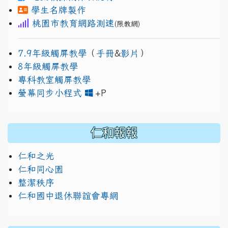
學生名牌製作
桃園市教育網路測速
(限教網)
7.9年級觸屏教學
（
手冊
&
影片
）
8年級觸屏教學
專科教室觸屏教學
link to https://www.jh
link to https://drive.googl
螢幕同步小程式
+P
仁和報報
仁和之光
仁和同心園
整潔秩序
仁和國中退休聯誼會專網