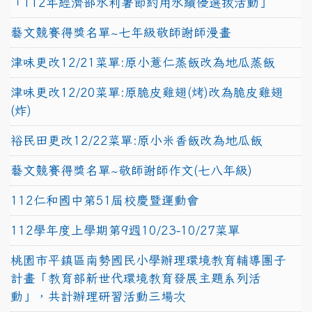
「112年經濟部水利署節約用水績優選拔活動」
藝文競賽得獎名單~七年級敬師謝師漫畫
津味更改12/21菜單:原小薏仁蒸飯改為地瓜蒸飯
津味更改12/20菜單:原脆皮雞翅(烤)改為脆皮雞翅
(炸)
裕民田更改12/22菜單:原小米香飯改為地瓜飯
藝文競賽得獎名單~敬師謝師作文(七八年級)
112仁和國中第51屆校慶暨運動會
112學年度上學期第9週10/23-10/27菜單
桃園市平鎮區南勢國民小學辦理環境教育輔導團子
計畫「教育部新世代環境教育發展主題系列活
動」，共計辦理研習活動三場次