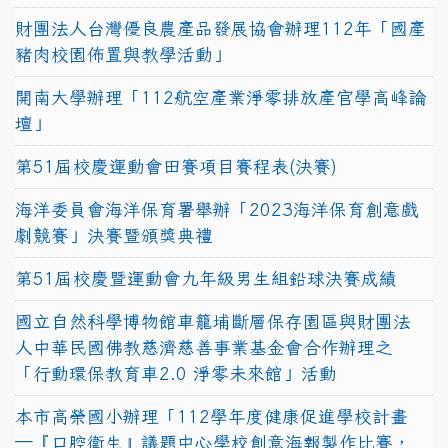
財團法人台灣優良農產品發展協會辦理112年「國產
豬肉校園佈置與教學活動」
開南大學辦理「112航空產業淨零排放產官學高峰論
壇」
第51屆校慶運動會田賽項目賽程表(決賽)
海洋委員會海洋保育署舉辦「2023海洋保育創意戲
劇競賽」決賽暨頒獎典禮
第51屆校慶暨運動會九年級男生組鉛球決賽成績
國立自然科學博物館車籠埔斷層保存園區與財團法
人中華民國佛教慈濟慈善事業基金會合作辦理之
「行動環保教育車2.0 淨零未來館」活動
本市高榮國小辦理「112學年度健康促進學校計畫
─『口腔衛生』議題中心學校創意海報製作比賽，