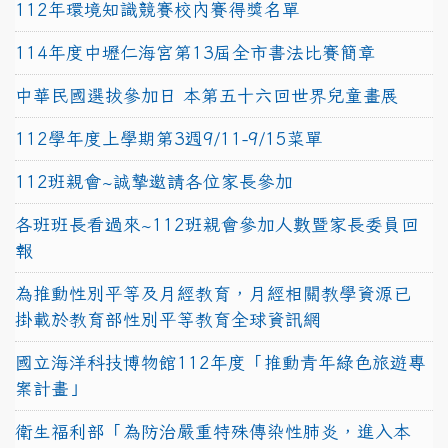
112年環境知識競賽校內賽得獎名單
114年度中壢仁海宮第13屆全市書法比賽簡章
中華民國選拔參加日 本第五十六回世界兒童畫展
112學年度上學期第3週9/11-9/15菜單
112班親會~誠摯邀請各位家長參加
各班班長看過來~112班親會參加人數暨家長委員回
報
為推動性別平等及月經教育，月經相關教學資源已
掛載於教育部性別平等教育全球資訊網
國立海洋科技博物館112年度「推動青年綠色旅遊專
案計畫」
衛生福利部「為防治嚴重特殊傳染性肺炎，進入本