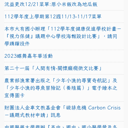
沅益更改12/21菜單:原小米飯改為地瓜飯
112學年度上學期第12週11/13-11/17菜單
本市大有國小辦理「112學年度健康促進學校計畫－
『視力保健』議題中心學校海報設計比賽」，請同
學踴躍投件
2023蝶舞嘉年華活動
第二十一屆「人間有情-關懷癲癇徵文比賽」
農業部漁業署出版之「少年小漁的尋寶奇航記」及
「少年小漁的尋魚冒險記（養殖篇）」電子繪本之
宣傳圖卡
財團法人金車文教基金會「碳排危機 Carbon Crisis
－議題式教材申請」訊息
中國醫藥大學舉辦『高中、國中、國小醫學營及各