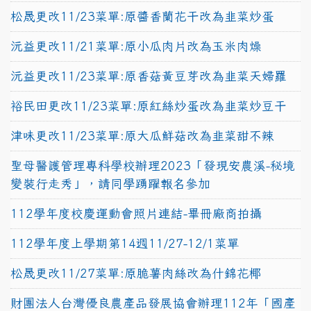
松晟更改11/23菜單:原醬香蘭花干改為韭菜炒蛋
沅益更改11/21菜單:原小瓜肉片改為玉米肉燥
沅益更改11/23菜單:原香菇黃豆芽改為韭菜天婦羅
裕民田更改11/23菜單:原紅絲炒蛋改為韭菜炒豆干
津味更改11/23菜單:原大瓜鮮菇改為韭菜甜不辣
聖母醫護管理專科學校辦理2023「發現安農溪-秘境
變裝行走秀」，請同學踴躍報名參加
112學年度校慶運動會照片連結-畢冊廠商拍攝
112學年度上學期第14週11/27-12/1菜單
松晟更改11/27菜單:原脆薯肉絲改為什錦花椰
財團法人台灣優良農產品發展協會辦理112年「國產