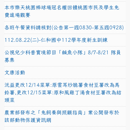
本市樂天桃園棒球場冠名權回饋桃園市民及學生免
費進場觀賽
各班午餐資料請核對(公告第一週0830-第五週0928)
112.08.22(二)-仁和國中112學年度新生訓練
公視兒少科普實境節目「鹹魚小隊」8/7-8/21 隊員
募集
文康活動
沅益更改12/14菜單:原雲耳炒脆薯食材豆薯改為馬
鈴薯,更改12/15菜單:原和風雞丁湯食材豆薯改為結
頭菜
農業部發布之「兔飼養與照顧指南」業公開發布於
該部動物保護資訊網