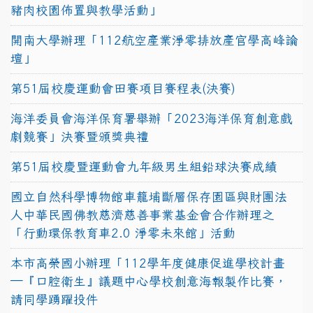
豬肉校園佈置與教學活動」
開南大學辦理「112航空產業淨零排放產官學高峰論
壇」
第51屆校慶運動會田賽項目賽程表(決賽)
海洋委員會海洋保育署舉辦「2023海洋保育創意戲
劇競賽」決賽暨頒獎典禮
第51屆校慶暨運動會九年級男生組鉛球決賽成績
國立自然科學博物館車籠埔斷層保存園區與財團法
人中華民國佛教慈濟慈善事業基金會合作辦理之
「行動環保教育車2.0 淨零未來館」活動
本市高榮國小辦理「112學年度健康促進學校計畫
─『口腔衛生』議題中心學校創意海報製作比賽，
請同學踴躍投件