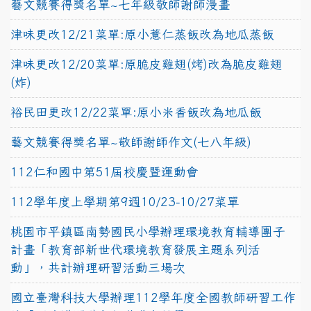
藝文競賽得獎名單~七年級敬師謝師漫畫
津味更改12/21菜單:原小薏仁蒸飯改為地瓜蒸飯
津味更改12/20菜單:原脆皮雞翅(烤)改為脆皮雞翅
(炸)
裕民田更改12/22菜單:原小米香飯改為地瓜飯
藝文競賽得獎名單~敬師謝師作文(七八年級)
112仁和國中第51屆校慶暨運動會
112學年度上學期第9週10/23-10/27菜單
桃園市平鎮區南勢國民小學辦理環境教育輔導團子
計畫「教育部新世代環境教育發展主題系列活
動」，共計辦理研習活動三場次
國立臺灣科技大學辦理112學年度全國教師研習工作