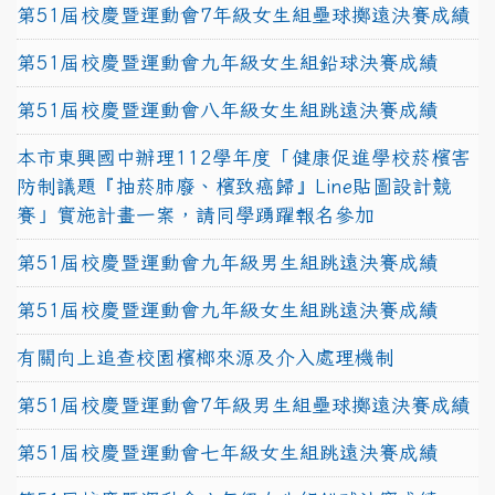
第51屆校慶暨運動會7年級女生組壘球擲遠決賽成績
第51屆校慶暨運動會九年級女生組鉛球決賽成績
第51屆校慶暨運動會八年級女生組跳遠決賽成績
本市東興國中辦理112學年度「健康促進學校菸檳害
防制議題『抽菸肺廢、檳致癌歸』Line貼圖設計競
賽」實施計畫一案，請同學踴躍報名參加
第51屆校慶暨運動會九年級男生組跳遠決賽成績
第51屆校慶暨運動會九年級女生組跳遠決賽成績
有關向上追查校園檳榔來源及介入處理機制
第51屆校慶暨運動會7年級男生組壘球擲遠決賽成績
第51屆校慶暨運動會七年級女生組跳遠決賽成績