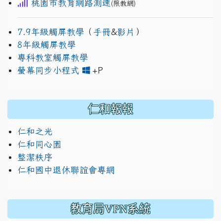
桃園市教育網路測速
(限教網)
7.9年級觸屏教學
（
手冊
&
影片
）
8年級觸屏教學
專科教室觸屏教學
link to https://www.jh
link to https://drive.googl
螢幕同步小程式
+P
仁和報報
仁和之光
仁和同心園
整潔秩序
仁和國中退休聯誼會專網
教育局VPN系統