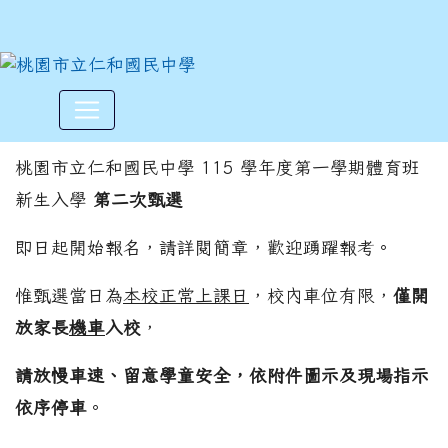
桃園市立仁和國民中學115學
:::
桃園市立仁和國民中學 115 學年度第一學期體育班
新生入學
第二次甄選
即日起開始報名，請詳閱簡章，歡迎踴躍報考。
惟甄選當日為
本校正常上課日
，校內車位有限，
僅開
放家長
機車
入校
，
請放慢車速、留意學童安全，依附件圖示及現場指示
依序停車
。