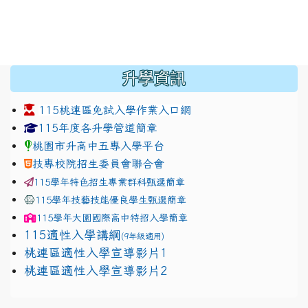
:::
升學資訊
115桃連區免試入學作業入口網
link to https://www.jhjhs.tyc.edu.tw/modules/tadnew
link to http://tyc.entry.ed
link to http://tyc.entry.ed
115年度各升學管道簡章
桃園市升高中五專入學平台
技專校院招生委員會聯合會
115學年特色招生專業群科甄選簡章
115學年技藝技能優良學生甄選簡章
115學年
大園國際高中
特招入學簡章
115適性入學講綱
(9年級適用)
link to https://docs.google.com/presentation/
桃連區適性入學宣導影片1
link to https://docs.google.com/presentation/
114適性入學講綱
1111
桃連區適性入學宣導影片2
(