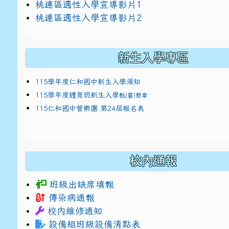
link to https://docs.google.com/presentat
桃連區適性入學宣導影片1
link to https://docs.google.com/presentat
114適性入學講綱
1
桃連區適性入學宣導影片2
(
新生入學專區
115學年度仁和國中新生入學須知
115學年度體育班新生入學
甄(審)簡章
115仁和國中管樂團 第24屆報名表
校內通報
班級出缺席填報
傳染病通報
校內維修通知
設備組班級設備清點表