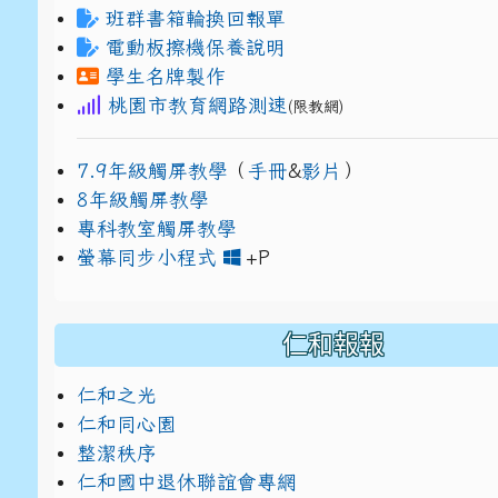
班群書箱輪換回報單
電動板擦機保養說明
學生名牌製作
桃園市教育網路測速
(限教網)
7.9年級觸屏教學
（
手冊
&
影片
）
8年級觸屏教學
專科教室觸屏教學
link to https://www
link to https://drive.g
螢幕同步小程式
+P
仁和報報
仁和之光
仁和同心園
整潔秩序
仁和國中退休聯誼會專網