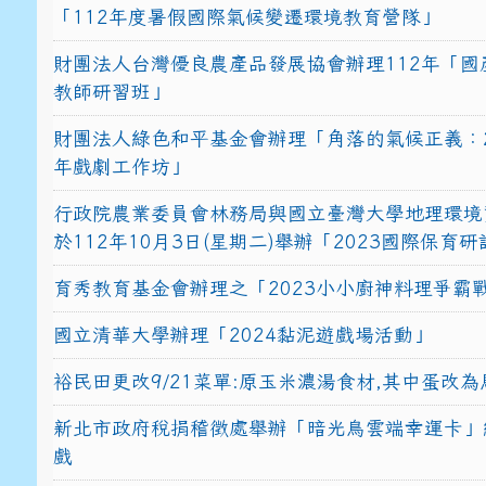
「112年度暑假國際氣候變遷環境教育營隊」
財團法人台灣優良農產品發展協會辦理112年「國
教師研習班」
財團法人綠色和平基金會辦理「角落的氣候正義：2
年戲劇工作坊」
行政院農業委員會林務局與國立臺灣大學地理環境
於112年10月3日(星期二)舉辦「2023國際保育
育秀教育基金會辦理之「2023小小廚神料理爭霸
國立清華大學辦理「2024黏泥遊戲場活動」
裕民田更改9/21菜單:原玉米濃湯食材,其中蛋改為
新北市政府稅捐稽徵處舉辦「暗光鳥雲端幸運卡」
戲