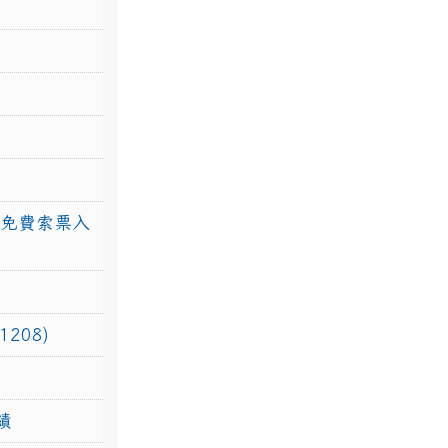
館免費索票入
208)
績