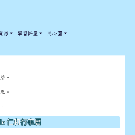
資源
學習評量
同心園
黃芽。
/ChooseSys?s=05 style=font-size: 1rem; background-color:
/ChooseSys?s=05 style=font-size: 1rem; background-color:
冬瓜。
飯。
gle 仁和行事曆