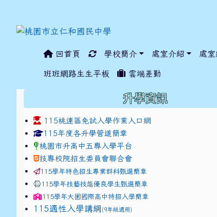
回首頁
學校簡介
處室介紹
處室
:::
班班網路生生平板
雲端差勤
:::
升學資訊
115桃連區免試入學作業入口網
link to https://www.jhjhs.tyc.edu.tw/modules/ta
link to http://tyc.entr
link to http://tyc.entr
115年度各升學管道簡章
桃園市升高中五專入學平台
技專校院招生委員會聯合會
115學年特色招生專業群科甄選簡章
115學年技藝技能優良學生甄選簡章
115學年
大園國際高中
特招入學簡章
115適性入學講綱
(9年級適用)