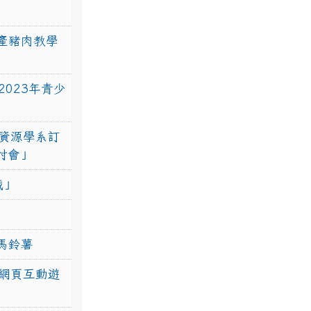
產豬肉教學
023年青少
資源學系訂
研討會」
戰」
馬鈴薯
網頁互動遊