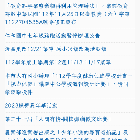
「教育部事業廢棄物再利用管理辦法」，業經教育
部於中華民國112年11月28日以臺教資（六）字第
1122704535A號令修正發布
仁和國中七年級路跑活動暫停辦理公告
沅益更改12/21菜單:原小米飯改為地瓜飯
112學年度上學期第12週11/13-11/17菜單
本市大有國小辦理「112學年度健康促進學校計畫－
『視力保健』議題中心學校海報設計比賽」，請同
學踴躍投件
2023蝶舞嘉年華活動
第二十一屆「人間有情-關懷癲癇徵文比賽」
農業部漁業署出版之「少年小漁的尋寶奇航記」及