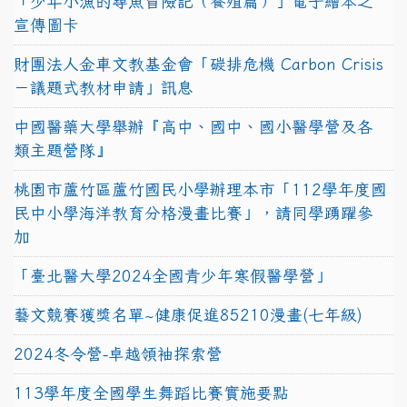
「少年小漁的尋魚冒險記（養殖篇）」電子繪本之
宣傳圖卡
財團法人金車文教基金會「碳排危機 Carbon Crisis
－議題式教材申請」訊息
中國醫藥大學舉辦『高中、國中、國小醫學營及各
類主題營隊』
桃園市蘆竹區蘆竹國民小學辦理本市「112學年度國
民中小學海洋教育分格漫畫比賽」，請同學踴躍參
加
「臺北醫大學2024全國青少年寒假醫學營」
藝文競賽獲獎名單~健康促進85210漫畫(七年級)
2024冬令營-卓越領袖探索營
113學年度全國學生舞蹈比賽實施要點