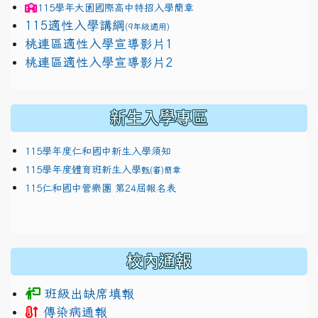
115學年
大園國際高中
特招入學簡章
115適性入學講綱
(9年級適用)
link to https://docs.google.com/presentation/
桃連區適性入學宣導影片1
link to https://docs.google.com/presentation/
114適性入學講綱
1111
桃連區適性入學宣導影片2
(
新生入學專區
115學年度仁和國中新生入學須知
115學年度體育班新生入學
甄(審)簡章
115仁和國中管樂團 第24屆報名表
校內通報
班級出缺席填報
傳染病通報