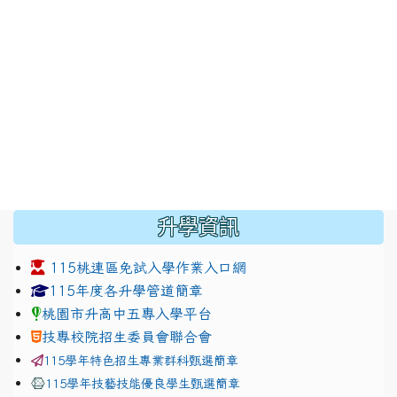
:::
升學資訊
115桃連區免試入學作業入口網
link to https://www.jhjhs.tyc.edu.tw/modules/tadnew
link to http://tyc.entry.ed
link to http://tyc.entry.ed
115年度各升學管道簡章
桃園市升高中五專入學平台
技專校院招生委員會聯合會
115學年特色招生專業群科甄選簡章
115學年技藝技能優良學生甄選簡章