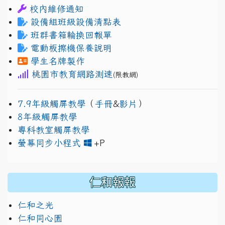
校內維修通知
設備組班級設備清點表
班群書箱輪換回報單
電動板擦機保養說明
學生名牌製作
桃園市教育網路測速
(限教網)
7.9年級觸屏教學
（
手冊
&
影片
）
8年級觸屏教學
專科教室觸屏教學
link to https://www.jh
link to https://drive.googl
螢幕同步小程式
+P
仁和報報
仁和之光
仁和同心園