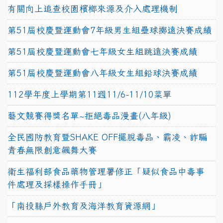
有關向上追查校園檳榔來源及介入處理機制
第51屆校慶暨運動會7年級男生組壘球擲遠決賽成績
第51屆校慶暨運動會七年級女生組跳遠決賽成績
第51屆校慶暨運動會八年級女生組鉛球決賽成績
112學年度上學期第11週11/6-11/10菜單
藝文競賽得獎名單~拒絕毒品漫畫(八年級)
全民國防教育暨SHAKE OFF擺脫毒品、霸凌、詐騙
青春無限創意飆舞大賽
衛生福利部食品藥物管理署修正「疑似食品中毒事
件處理及採樣操作手冊」
「南投縣戶外教育及海洋教育資源網」