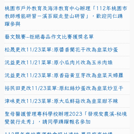
桃園市戶外教育及海洋教育中心辦理「112年桃園市
教師增能研習－溪百縱走登山研習」，歡迎同仁踴
躍參與
藝文競賽~拒絕毒品作文比賽獲獎名單
松晟更改11/23菜單:原醬香蘭花干改為韭菜炒蛋
沅益更改11/21菜單:原小瓜肉片改為玉米肉燥
沅益更改11/23菜單:原香菇黃豆芽改為韭菜天婦羅
裕民田更改11/23菜單:原紅絲炒蛋改為韭菜炒豆干
津味更改11/23菜單:原大瓜鮮菇改為韭菜甜不辣
聖母醫護管理專科學校辦理2023「發現安農溪-秘境
變裝行走秀」，請同學踴躍報名參加