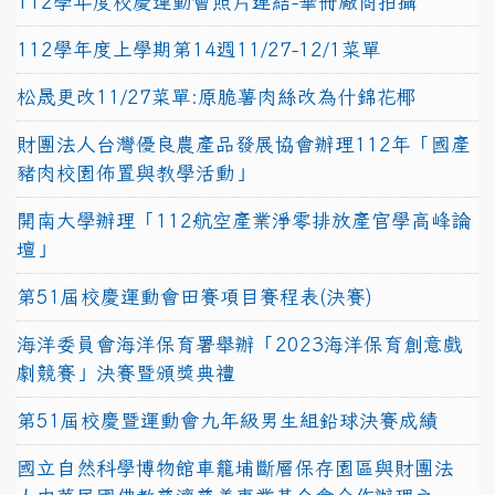
112學年度校慶運動會照片連結-畢冊廠商拍攝
112學年度上學期第14週11/27-12/1菜單
松晟更改11/27菜單:原脆薯肉絲改為什錦花椰
財團法人台灣優良農產品發展協會辦理112年「國產
豬肉校園佈置與教學活動」
開南大學辦理「112航空產業淨零排放產官學高峰論
壇」
第51屆校慶運動會田賽項目賽程表(決賽)
海洋委員會海洋保育署舉辦「2023海洋保育創意戲
劇競賽」決賽暨頒獎典禮
第51屆校慶暨運動會九年級男生組鉛球決賽成績
國立自然科學博物館車籠埔斷層保存園區與財團法