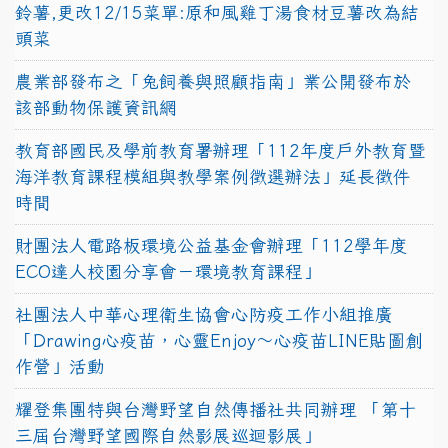
鈴薯,更改12/15菜單:原和風雞丁湯食材豆薯改為結
頭菜
農業部發布之「兔飼養與照顧指南」業公開發布於
該部動物保護資訊網
教育部國民及學前教育署辦理「112年度戶外教育暨
海洋教育課程模組與教學案例徵選辦法」延長徵件
時間
財團法人電路板環境公益基金會辦理「112學年度
ECO達人校園分享會－環境教育課程」
社團法人中華心理衛生協會心防疫工作小組推廣
「Drawing心疫苗，心靈Enjoy〜心疫苗LINE貼圖創
作營」活動
耀登集團特與台灣野望自然傳播社共同辦理 「第十
三屆台灣野望國際自然影展巡迴影展」