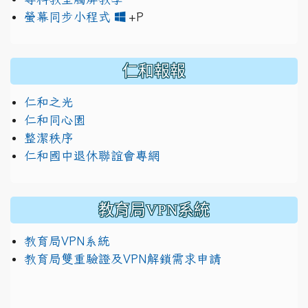
link to https://www.jh
link to https://drive.googl
螢幕同步小程式
+P
仁和報報
仁和之光
仁和同心園
整潔秩序
仁和國中退休聯誼會專網
教育局VPN系統
教育局VPN系統
教育局雙重驗證及VPN解鎖需求申請