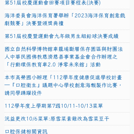
第51屆校慶運動會田賽項目賽程表(決賽)
海洋委員會海洋保育署舉辦「2023海洋保育創意戲
劇競賽」決賽暨頒獎典禮
第51屆校慶暨運動會九年級男生組鉛球決賽成績
國立自然科學博物館車籠埔斷層保存園區與財團法
人中華民國佛教慈濟慈善事業基金會合作辦理之
「行動環保教育車2.0 淨零未來館」活動
本市高榮國小辦理「112學年度健康促進學校計畫
─『口腔衛生』議題中心學校創意海報製作比賽，
請同學踴躍投件
112學年度上學期第7週10/11-10/13菜單
沅益更改10/6菜單:原雪菜素雞改為雪菜豆干
口腔保健相關資訊