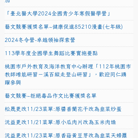
加
「臺北醫大學2024全國青少年寒假醫學營」
藝文競賽獲獎名單~健康促進85210漫畫(七年級)
2024冬令營-卓越領袖探索營
113學年度全國學生舞蹈比賽實施要點
桃園市戶外教育及海洋教育中心辦理「112年桃園市
教師增能研習－溪百縱走登山研習」，歡迎同仁踴
躍參與
藝文競賽~拒絕毒品作文比賽獲獎名單
松晟更改11/23菜單:原醬香蘭花干改為韭菜炒蛋
沅益更改11/21菜單:原小瓜肉片改為玉米肉燥
沅益更改11/23菜單:原香菇黃豆芽改為韭菜天婦羅