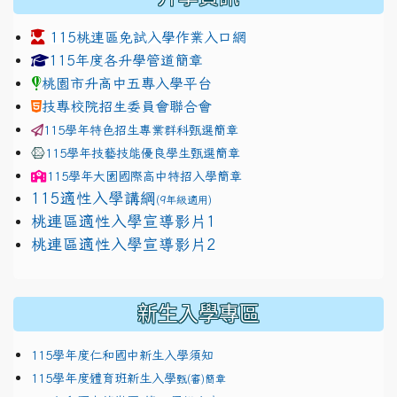
115桃連區免試入學作業入口網
link to https://www.jhjhs.tyc.edu.tw/modules/tadnew
link to http://tyc.entry.ed
link to http://tyc.entry.ed
115年度各升學管道簡章
桃園市升高中五專入學平台
技專校院招生委員會聯合會
115學年特色招生專業群科甄選簡章
115學年技藝技能優良學生甄選簡章
115學年
大園國際高中
特招入學簡章
115適性入學講綱
(9年級適用)
link to https://docs.google.com/presentation/
桃連區適性入學宣導影片1
link to https://docs.google.com/presentation/
114適性入學講綱
1111
桃連區適性入學宣導影片2
(
新生入學專區
115學年度仁和國中新生入學須知
115學年度體育班新生入學
甄(審)簡章