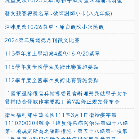
沅益更改10/23菜單:原佛手瓜滑蛋改為蒲瓜滑蛋
藝文競賽得獎名單~敬師謝師小卡(八九年級)
津味更改10/26菜單，原白飯改小米蒸飯
2024第三屆道德月刊徵文比賽
113學年度上學期第4週9/16-9/20菜單
115學年度全國學生美術比賽實施要點
112學年度全國學生美術比賽實施要點
「國軍退除役官兵輔導委員會辦理榮民就學子女午
餐補助金發放作業要點」第7點修正規定發布令
衛生福利部中華民國111年3月1日衛授疾字第
1110200204號令「違反傳染病防治法第四十八條
第一項規定所為之隔離措施、第五十八條第一項第