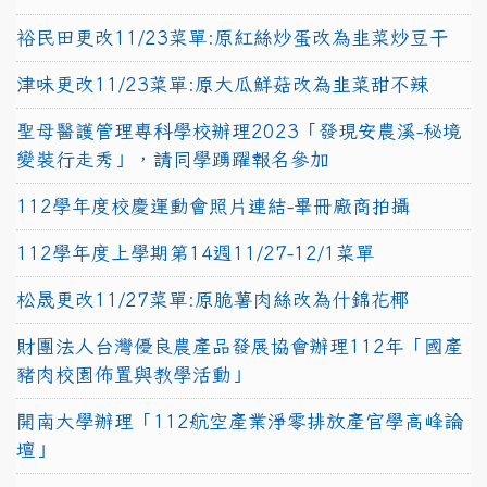
裕民田更改11/23菜單:原紅絲炒蛋改為韭菜炒豆干
津味更改11/23菜單:原大瓜鮮菇改為韭菜甜不辣
聖母醫護管理專科學校辦理2023「發現安農溪-秘境
變裝行走秀」，請同學踴躍報名參加
112學年度校慶運動會照片連結-畢冊廠商拍攝
112學年度上學期第14週11/27-12/1菜單
松晟更改11/27菜單:原脆薯肉絲改為什錦花椰
財團法人台灣優良農產品發展協會辦理112年「國產
豬肉校園佈置與教學活動」
開南大學辦理「112航空產業淨零排放產官學高峰論
壇」