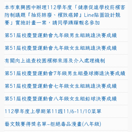
本市東興國中辦理112學年度「健康促進學校菸檳害
防制議題『抽菸肺廢、檳致癌歸』Line貼圖設計競
賽」實施計畫一案，請同學踴躍報名參加
第51屆校慶暨運動會九年級男生組跳遠決賽成績
第51屆校慶暨運動會九年級女生組跳遠決賽成績
有關向上追查校園檳榔來源及介入處理機制
第51屆校慶暨運動會7年級男生組壘球擲遠決賽成績
第51屆校慶暨運動會七年級女生組跳遠決賽成績
第51屆校慶暨運動會八年級女生組鉛球決賽成績
112學年度上學期第11週11/6-11/10菜單
藝文競賽得獎名單~拒絕毒品漫畫(八年級)