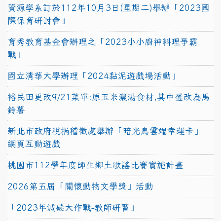
資源學系訂於112年10月3日(星期二)舉辦「2023國
際保育研討會」
育秀教育基金會辦理之「2023小小廚神料理爭霸
戰」
國立清華大學辦理「2024黏泥遊戲場活動」
裕民田更改9/21菜單:原玉米濃湯食材,其中蛋改為馬
鈴薯
新北市政府稅捐稽徵處舉辦「暗光鳥雲端幸運卡」
網頁互動遊戲
桃園市112學年度師生鄉土歌謠比賽實施計畫
2026第五屆「關懷動物文學獎」活動
「2023年減碳大作戰-教師研習」