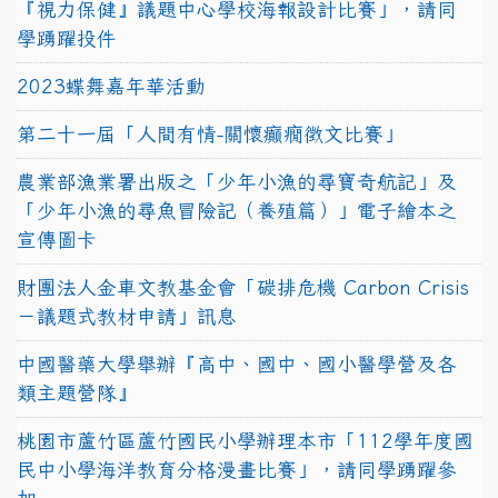
『視力保健』議題中心學校海報設計比賽」，請同
學踴躍投件
2023蝶舞嘉年華活動
第二十一屆「人間有情-關懷癲癇徵文比賽」
農業部漁業署出版之「少年小漁的尋寶奇航記」及
「少年小漁的尋魚冒險記（養殖篇）」電子繪本之
宣傳圖卡
財團法人金車文教基金會「碳排危機 Carbon Crisis
－議題式教材申請」訊息
中國醫藥大學舉辦『高中、國中、國小醫學營及各
類主題營隊』
桃園市蘆竹區蘆竹國民小學辦理本市「112學年度國
民中小學海洋教育分格漫畫比賽」，請同學踴躍參