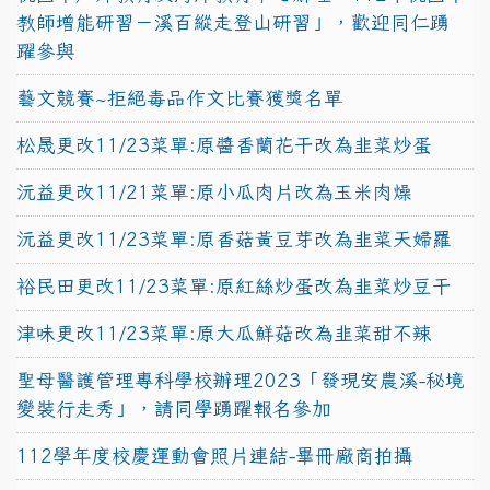
教師增能研習－溪百縱走登山研習」，歡迎同仁踴
躍參與
藝文競賽~拒絕毒品作文比賽獲獎名單
松晟更改11/23菜單:原醬香蘭花干改為韭菜炒蛋
沅益更改11/21菜單:原小瓜肉片改為玉米肉燥
沅益更改11/23菜單:原香菇黃豆芽改為韭菜天婦羅
裕民田更改11/23菜單:原紅絲炒蛋改為韭菜炒豆干
津味更改11/23菜單:原大瓜鮮菇改為韭菜甜不辣
聖母醫護管理專科學校辦理2023「發現安農溪-秘境
變裝行走秀」，請同學踴躍報名參加
112學年度校慶運動會照片連結-畢冊廠商拍攝