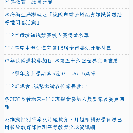
平等教育」繪畫比賽
本府衛生局辦理之「桃園市電子煙危害知識答題抽
好禮問卷活動」
112年環境知識競賽校內賽得獎名單
114年度中壢仁海宮第13屆全市書法比賽簡章
中華民國選拔參加日 本第五十六回世界兒童畫展
112學年度上學期第3週9/11-9/15菜單
112班親會~誠摯邀請各位家長參加
各班班長看過來~112班親會參加人數暨家長委員回
報
為推動性別平等及月經教育，月經相關教學資源已
掛載於教育部性別平等教育全球資訊網