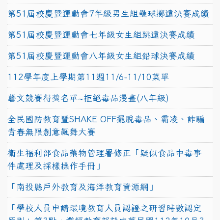
第51屆校慶暨運動會7年級男生組壘球擲遠決賽成績
第51屆校慶暨運動會七年級女生組跳遠決賽成績
第51屆校慶暨運動會八年級女生組鉛球決賽成績
112學年度上學期第11週11/6-11/10菜單
藝文競賽得獎名單~拒絕毒品漫畫(八年級)
全民國防教育暨SHAKE OFF擺脫毒品、霸凌、詐騙
青春無限創意飆舞大賽
衛生福利部食品藥物管理署修正「疑似食品中毒事
件處理及採樣操作手冊」
「南投縣戶外教育及海洋教育資源網」
「學校人員申請環境教育人員認證之研習時數認定