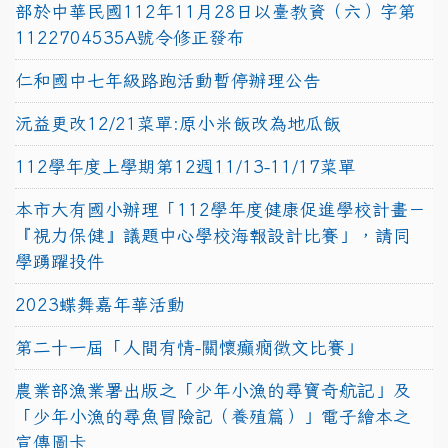
部於中華民國112年11月28日以臺教資（六）字第
1122704535A號令修正發布
仁和國中七年級路跑活動暫停辦理公告
沅益更改12/21菜單:原小米飯改為地瓜飯
112學年度上學期第12週11/13-11/17菜單
本市大有國小辦理「112學年度健康促進學校計畫－
『視力保健』議題中心學校海報設計比賽」，請同
學踴躍投件
2023蝶舞嘉年華活動
第二十一屆「人間有情-關懷癲癇徵文比賽」
農業部漁業署出版之「少年小漁的尋寶奇航記」及
「少年小漁的尋魚冒險記（養殖篇）」電子繪本之
宣傳圖卡