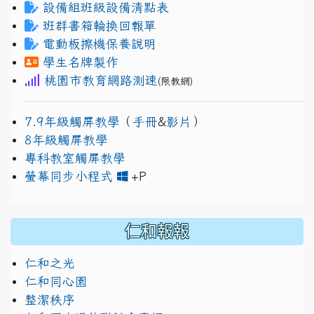
設備組班級設備清點表
班群書箱輪換回報單
電動板擦機保養說明
學生名牌製作
桃園市教育網路測速
(限教網)
7.9年級觸屏教學
（
手冊
&
影片
）
8年級觸屏教學
專科教室觸屏教學
link to https://www.jh
link to https://drive.googl
螢幕同步小程式
+P
仁和報報
仁和之光
仁和同心園
整潔秩序