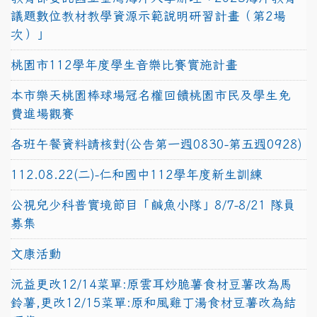
議題數位教材教學資源示範說明研習計畫（第2場
次）」
桃園市112學年度學生音樂比賽實施計畫
本市樂天桃園棒球場冠名權回饋桃園市民及學生免
費進場觀賽
各班午餐資料請核對(公告第一週0830-第五週0928)
112.08.22(二)-仁和國中112學年度新生訓練
公視兒少科普實境節目「鹹魚小隊」8/7-8/21 隊員
募集
文康活動
沅益更改12/14菜單:原雲耳炒脆薯食材豆薯改為馬
鈴薯,更改12/15菜單:原和風雞丁湯食材豆薯改為結