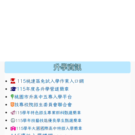
:::
升學資訊
115桃連區免試入學作業入口網
link to https://www.jhjhs.tyc.edu.tw/modules/tadnew
link to http://tyc.entry.ed
link to http://tyc.entry.ed
115年度各升學管道簡章
桃園市升高中五專入學平台
技專校院招生委員會聯合會
115學年特色招生專業群科甄選簡章
115學年技藝技能優良學生甄選簡章
115學年
大園國際高中
特招入學簡章