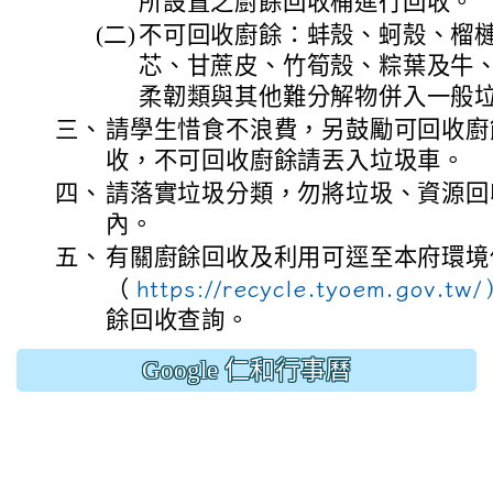
所設置之廚餘回收桶進行回收。
(二)
不可回收廚餘：蚌殼、蚵殼、榴
芯、甘蔗皮、竹筍殼、粽葉及牛
柔韌類與其他難分解物併入一般
三、
請學生惜食不浪費，另鼓勵可回收廚
收，不可回收廚餘請丟入垃圾車。
四、
請落實垃圾分類，勿將垃圾、資源回
內。
五、
有關廚餘回收及利用可逕至本府環境
（
https://recycle.tyoem.gov.t
餘回收查詢。
Google 仁和行事曆