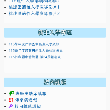
115適性入學講綱
(9年級適用)
link to https://docs.google.com/presentation/
桃連區適性入學宣導影片1
link to https://docs.google.com/presentation/
114適性入學講綱
1111
桃連區適性入學宣導影片2
(
新生入學專區
115學年度仁和國中新生入學須知
115學年度體育班新生入學
甄(審)簡章
115仁和國中管樂團 第24屆報名表
校內通報
班級出缺席填報
傳染病通報
校內維修通知