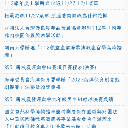
112學年度上學期第14週11/27-12/1菜單
松晟更改11/27菜單:原脆薯肉絲改為什錦花椰
財團法人台灣優良農產品發展協會辦理112年「國產
豬肉校園佈置與教學活動」
開南大學辦理「112航空產業淨零排放產官學高峰論
壇」
第51屆校慶運動會田賽項目賽程表(決賽)
海洋委員會海洋保育署舉辦「2023海洋保育創意戲
劇競賽」決賽暨頒獎典禮
第51屆校慶暨運動會九年級男生組鉛球決賽成績
國立自然科學博物館車籠埔斷層保存園區與財團法
人中華民國佛教慈濟慈善事業基金會合作辦理之
「行動環保教育車2.0 淨零未來館」活動