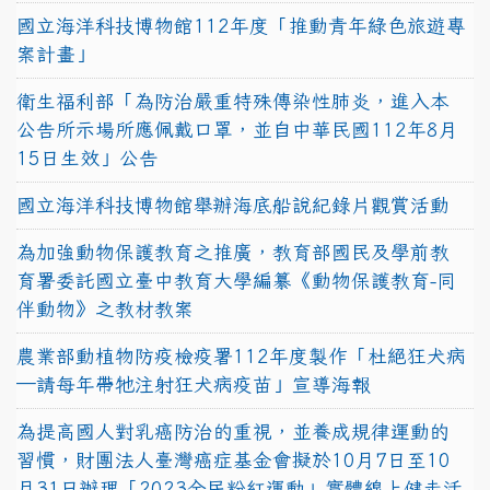
國立海洋科技博物館112年度「推動青年綠色旅遊專
案計畫」
衛生福利部「為防治嚴重特殊傳染性肺炎，進入本
公告所示場所應佩戴口罩，並自中華民國112年8月
15日生效」公告
國立海洋科技博物館舉辦海底船說紀錄片觀賞活動
為加強動物保護教育之推廣，教育部國民及學前教
育署委託國立臺中教育大學編纂《動物保護教育-同
伴動物》之教材教案
農業部動植物防疫檢疫署112年度製作「杜絕狂犬病
—請每年帶牠注射狂犬病疫苗」宣導海報
為提高國人對乳癌防治的重視，並養成規律運動的
習慣，財團法人臺灣癌症基金會擬於10月7日至10
月31日辦理「2023全民粉紅運動」實體線上健走活