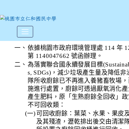
本府環境管理處因應中央定案
:::
一、
依據桃園市政府環境管理處 114 年 1
第 1140047662 號函辦理。
二、
為落實聯合國永續發展目標(Sustainable D
s, SDGs)，減少垃圾產生量及降
隊所收廚餘已不再進入養豬畜牧場，
施進行處置，廚餘可透過厭氧消化產
產生肥料，原「生熟廚餘全回收」政
不可回收類：
(一)
可回收廚餘：葉菜、水果、果皮
及其殘渣，瀝乾排出後交由清潔