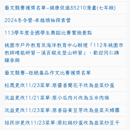
藝文競賽獲獎名單~健康促進85210漫畫(七年級)
2024冬令營-卓越領袖探索營
113學年度全國學生舞蹈比賽實施要點
桃園市戶外教育及海洋教育中心辦理「112年桃園市
教師增能研習－溪百縱走登山研習」，歡迎同仁踴
躍參與
藝文競賽~拒絕毒品作文比賽獲獎名單
松晟更改11/23菜單:原醬香蘭花干改為韭菜炒蛋
沅益更改11/21菜單:原小瓜肉片改為玉米肉燥
沅益更改11/23菜單:原香菇黃豆芽改為韭菜天婦羅
裕民田更改11/23菜單:原紅絲炒蛋改為韭菜炒豆干