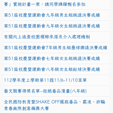
賽」實施計畫一案，請同學踴躍報名參加
第51屆校慶暨運動會九年級男生組跳遠決賽成績
第51屆校慶暨運動會九年級女生組跳遠決賽成績
有關向上追查校園檳榔來源及介入處理機制
第51屆校慶暨運動會7年級男生組壘球擲遠決賽成績
第51屆校慶暨運動會七年級女生組跳遠決賽成績
第51屆校慶暨運動會八年級女生組鉛球決賽成績
112學年度上學期第11週11/6-11/10菜單
藝文競賽得獎名單~拒絕毒品漫畫(八年級)
全民國防教育暨SHAKE OFF擺脫毒品、霸凌、詐騙
青春無限創意飆舞大賽