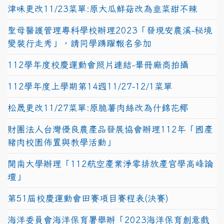
津味更改11/23菜單:原大瓜鮮菇改為韭菜甜不辣
聖母醫護管理專科學校辦理2023「發現安農溪-秘境
變裝行走秀」，請同學踴躍報名參加
112學年度校慶運動會照片連結-畢冊廠商拍攝
112學年度上學期第14週11/27-12/1菜單
松晟更改11/27菜單:原脆薯肉絲改為什錦花椰
財團法人台灣優良農產品發展協會辦理112年「國產
豬肉校園佈置與教學活動」
開南大學辦理「112航空產業淨零排放產官學高峰論
壇」
第51屆校慶運動會田賽項目賽程表(決賽)
海洋委員會海洋保育署舉辦「2023海洋保育創意戲