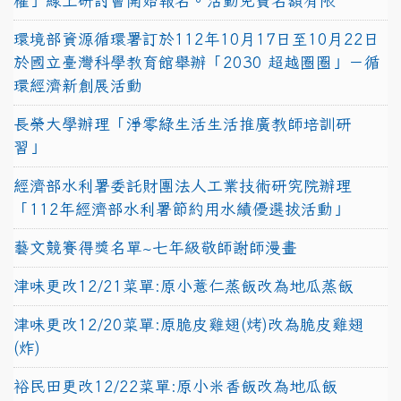
權」線上研討會開始報名。活動免費名額有限
環境部資源循環署訂於112年10月17日至10月22日
於國立臺灣科學教育館舉辦「2030 超越圈圈」－循
環經濟新創展活動
長榮大學辦理「淨零綠生活生活推廣教師培訓研
習」
經濟部水利署委託財團法人工業技術研究院辦理
「112年經濟部水利署節約用水績優選拔活動」
藝文競賽得獎名單~七年級敬師謝師漫畫
津味更改12/21菜單:原小薏仁蒸飯改為地瓜蒸飯
津味更改12/20菜單:原脆皮雞翅(烤)改為脆皮雞翅
(炸)
裕民田更改12/22菜單:原小米香飯改為地瓜飯