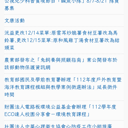
公視兒少科普實境節目「鹹魚小隊」8/7-8/21 隊員
募集
文康活動
沅益更改12/14菜單:原雲耳炒脆薯食材豆薯改為馬
鈴薯,更改12/15菜單:原和風雞丁湯食材豆薯改為結
頭菜
農業部發布之「兔飼養與照顧指南」業公開發布於
該部動物保護資訊網
教育部國民及學前教育署辦理「112年度戶外教育暨
海洋教育課程模組與教學案例徵選辦法」延長徵件
時間
財團法人電路板環境公益基金會辦理「112學年度
ECO達人校園分享會－環境教育課程」
社團法人中華心理衛生協會心防疫工作小組推廣