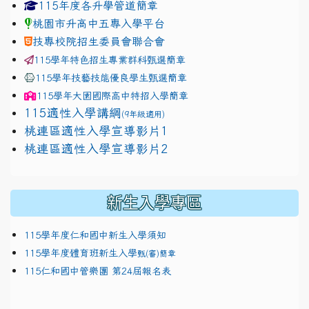
link to https://www.jhjhs.tyc.edu.tw/modules/tadnew
link to http://tyc.entry.ed
link to http://tyc.entry.ed
115年度各升學管道簡章
桃園市升高中五專入學平台
技專校院招生委員會聯合會
115學年特色招生專業群科甄選簡章
115學年技藝技能優良學生甄選簡章
115學年
大園國際高中
特招入學簡章
115適性入學講綱
(9年級適用)
link to https://docs.google.com/presentation/
桃連區適性入學宣導影片1
link to https://docs.google.com/presentation/
114適性入學講綱
1111
桃連區適性入學宣導影片2
(
新生入學專區
115學年度仁和國中新生入學須知
115學年度體育班新生入學
甄(審)簡章
115仁和國中管樂團 第24屆報名表