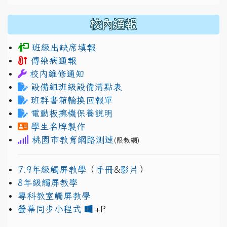
校內通報
班級出缺席填報
傳染病通報
校內維修通知
設備組班級設備清點表
班群書箱輪換回報單
電動板擦機保養說明
學生名牌製作
桃園市教育網路測速
(限教網)
7.9年級觸屏教學
（
手冊
&
影片
）
8年級觸屏教學
專科教室觸屏教學
link to https://www.jh
link to https://drive.googl
螢幕同步小程式
+P